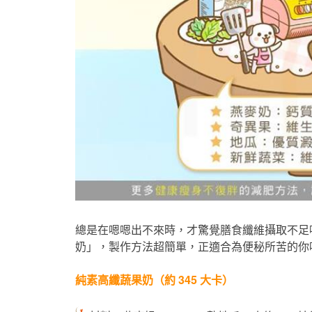
總是在嗯嗯出不來時，才驚覺膳食纖維攝取不足
奶」，製作方法超簡單，正適合為便秘所苦的你喔
純素高纖蔬果奶（約 345 大卡）