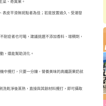
 片生菜、奇異果。
實、表皮平滑無斑點者為佳；若是放置過久、受潮發
不耐症者也可喝，建議挑選不添加香料、增稠劑，
蠕動，還能幫助消化。
機中攪打，只要一分鐘，營養美味的高纖蔬果奶就
刷洗乾淨後蒸熟，直接與其餘材料攪打，即可攝取