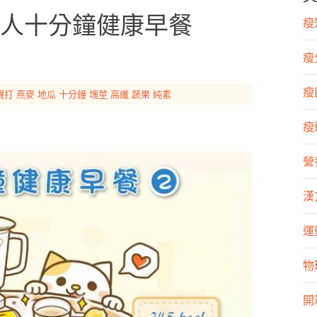
人十分鐘健康早餐
瘦知
瘦
瘦飲
攪打
燕麥
地瓜
十分鐘
塊莖
高纖
蔬果
純素
瘦運
營
漢
運
物
開