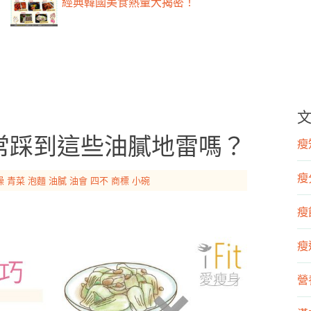
經典韓國美食熱量大揭密！
常踩到這些油膩地雷嗎？
瘦知
瘦
燥
青菜
泡麵
油膩
油會
四不
商標
小碗
瘦飲
瘦運
營