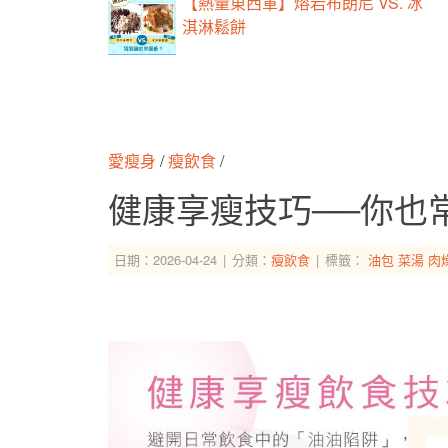
【熱量東西軍】熔岩布朗尼 VS. 冰
淇淋鬆餅
愛瘦身
/
瘦飲食
/
健康享瘦技巧──你也
日期：2026-04-24
分類：
瘦飲食
標籤：
油包
菜湯
肉