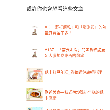
或許你也會想看這些文章
A：「蘇打餅乾」和「爆米花」的熱
量其實差不多！
A137：「需要咀嚼」的零食較能滿
足大腦想吃東西的慾望
低卡紅豆年糕_營養師健康輕料理
歐爸美食—韓式辣炒雞排年糕的低
卡魔術