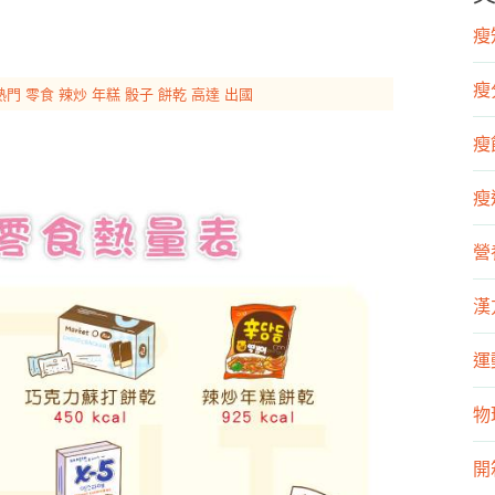
瘦知
瘦
熱門
零食
辣炒
年糕
骰子
餅乾
高達
出國
瘦飲
瘦運
營
漢
運
物
開