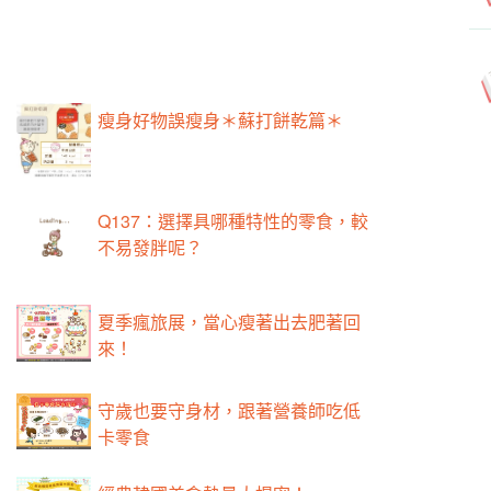
瘦身好物誤瘦身＊蘇打餅乾篇＊
Q137：選擇具哪種特性的零食，較
不易發胖呢？
夏季瘋旅展，當心瘦著出去肥著回
來！
守歲也要守身材，跟著營養師吃低
卡零食