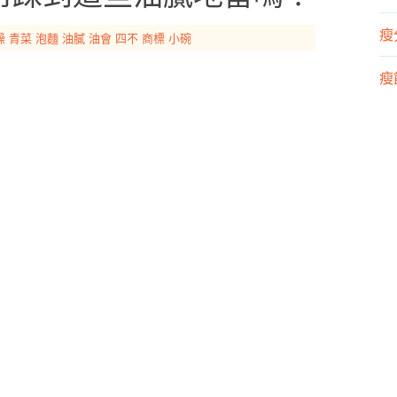
瘦
燥
青菜
泡麵
油膩
油會
四不
商標
小碗
瘦飲
瘦運
營
漢
運
物
開