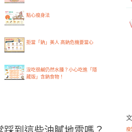
點心瘦身法
拒當「鈉」美人 高鈉危機要當心
沒吃很鹹仍然水腫？小心吃進「隱
藏版」含鈉食物！
常踩到這些油膩地雷嗎？
瘦知