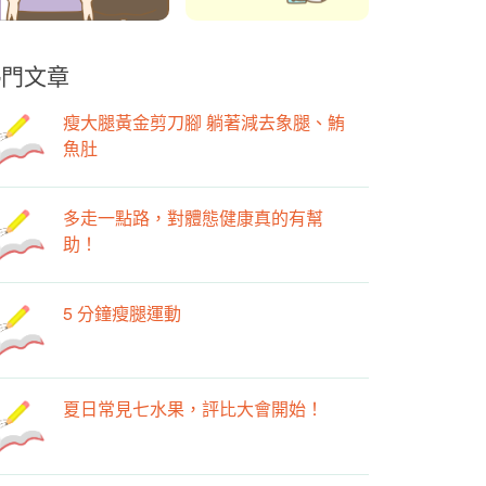
熱門文章
瘦大腿黃金剪刀腳 躺著減去象腿、鮪
魚肚
多走一點路，對體態健康真的有幫
助！
5 分鐘瘦腿運動
夏日常見七水果，評比大會開始！