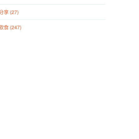
分享 (27)
食 (247)
動 (155)
養師專欄 (106)
方養生專欄 (25)
動生理專欄 (21)
理治療師專欄 (57)
箱文 (2)