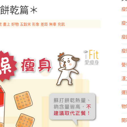
餅乾篇＊
瘦知
瘦
號
畫上
好物
五穀米
形象
差距
無辜
充飢
瘦飲
瘦運
營
漢
運
物
開