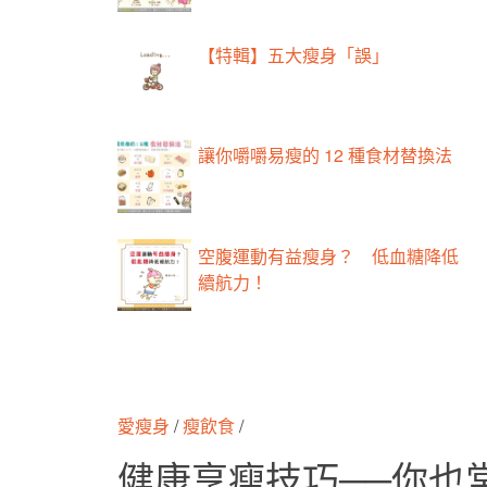
【特輯】五大瘦身「誤」
讓你嚼嚼易瘦的 12 種食材替換法
空腹運動有益瘦身？ 低血糖降低
續航力！
愛瘦身
/
瘦飲食
/
健康享瘦技巧──你也