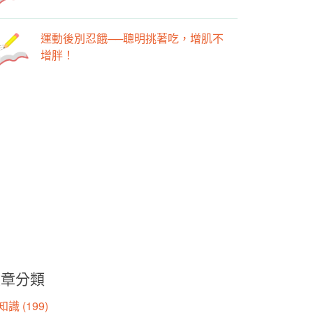
運動後別忍餓──聰明挑著吃，增肌不
增胖！
文章分類
識 (199)