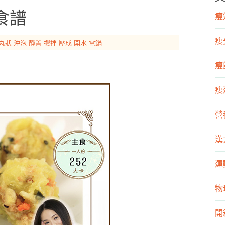
食譜
瘦知
瘦
丸狀
沖泡
靜置
攪拌
壓成
開水
電鍋
瘦飲
瘦運
營
漢
運
物
開