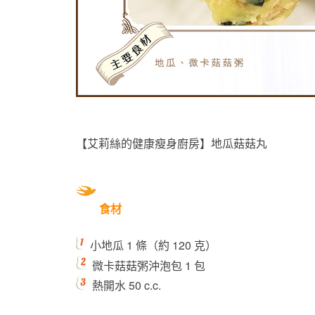
【艾莉絲的健康瘦身廚房】地瓜菇菇丸
食材
小地瓜 1 條（約 120 克）
微卡菇菇粥沖泡包 1 包
熱開水 50 c.c.