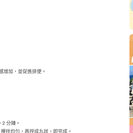
足感增加，並促進排便。
2 分鐘。
，攪拌均勻，再捏成丸狀，即完成。