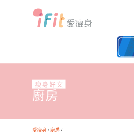
瘦身好文
廚房
愛瘦身
/
廚房
/