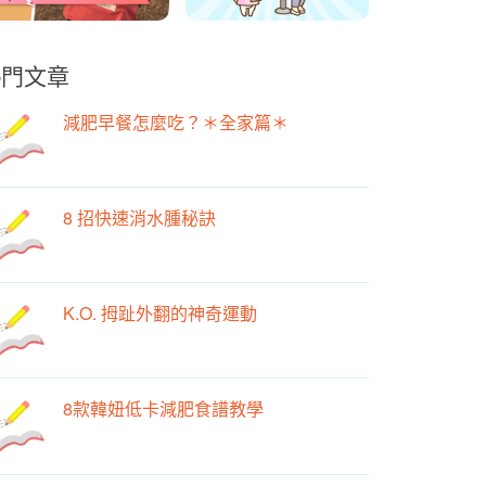
熱門文章
減肥早餐怎麼吃？＊全家篇＊
8 招快速消水腫秘訣
K.O. 拇趾外翻的神奇運動
8款韓妞低卡減肥食譜教學