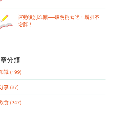
運動後別忍餓──聰明挑著吃，增肌不
增胖！
文章分類
識 (199)
分享 (27)
食 (247)
動 (155)
養師專欄 (106)