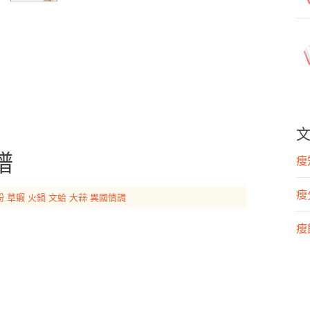
譜
瘦知
瘦
粉
草蝦
火鍋
文蛤
大蒜
異國情調
瘦飲
瘦運
營