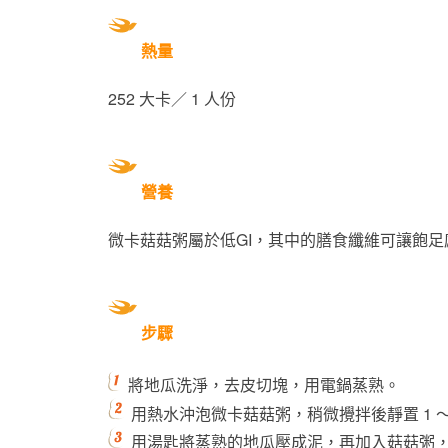
熱量
252 大卡／ 1 人份
營養
微卡菇菇粥屬於低GI，其中的膳食纖維可讓飽
步驟
將地瓜洗淨，去皮切塊，用電鍋蒸熟。
用熱水沖泡微卡菇菇粥，稍微攪拌後靜置 1 ～ 
用湯匙將蒸熟的地瓜壓成泥，再加入菇菇粥