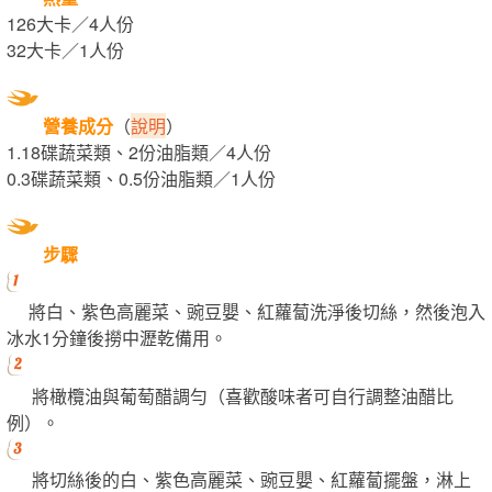
126大卡／4人份
32大卡／1人份
營養成分
（
說明
）
1.18碟蔬菜類、2份油脂類／4人份
0.3碟蔬菜類、0.5份油脂類／1人份
步驟
將白、紫色高麗菜、豌豆嬰、紅蘿蔔洗淨後切絲，然後泡入
冰水1分鐘後撈中瀝乾備用。
將橄欖油與葡萄醋調勻（喜歡酸味者可自行調整油醋比
例）。
將切絲後的白、紫色高麗菜、豌豆嬰、紅蘿蔔擺盤，淋上