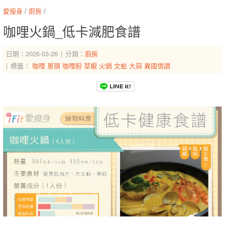
愛瘦身
/
廚房
/
咖哩火鍋_低卡減肥食譜
日期：2026-03-26
分類：
廚房
標籤：
咖哩
蔥頭
咖哩粉
草蝦
火鍋
文蛤
大蒜
異國情調
-->
-->