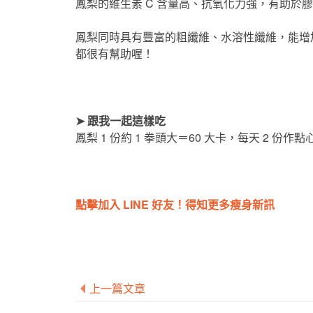
鳳梨的維生素 C 含量高、抗氧化力強，有助於
鳳梨同時具有豐富的粗纖維、水溶性纖維，能增
都很有幫助喔！
➤ 跟我一起這樣吃
鳳梨 1 份約 1 拳頭大＝60 大卡，每天 2 份作
點擊加入 LINE 好友！得知更多瘦身新訊
上一篇文章