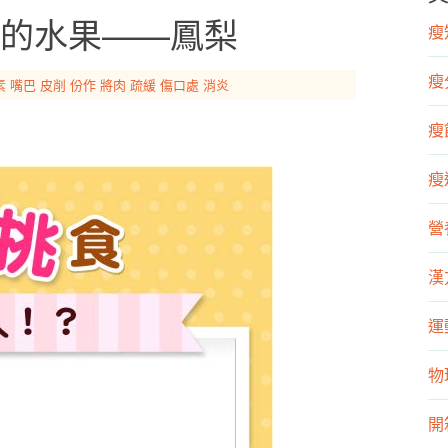
的水果——鳳梨
瘦知
瘦
素
嘴巴
皮削
份作
將肉
疏緩
傷口處
消炎
瘦飲
瘦運
營
漢
運
物
開