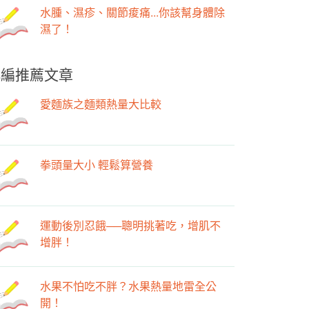
水腫、濕疹、關節痠痛...你該幫身體除
濕了！
小編推薦文章
愛麵族之麵類熱量大比較
拳頭量大小 輕鬆算營養
運動後別忍餓──聰明挑著吃，增肌不
增胖！
水果不怕吃不胖？水果熱量地雷全公
開！