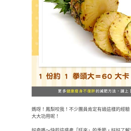
媽呀！鳳梨咬我！不少團員肯定有過這樣的經驗
大大功用呢！
好奇嗎～快趁這盛產「旺來」的季節，好好了解