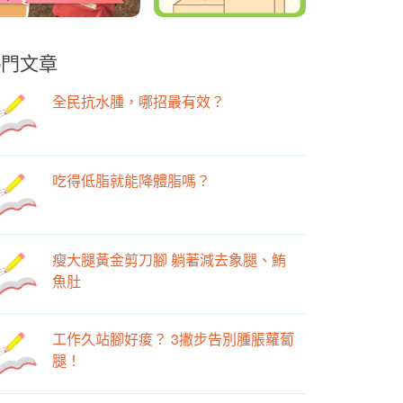
熱門文章
全民抗水腫，哪招最有效？
吃得低脂就能降體脂嗎？
瘦大腿黃金剪刀腳 躺著減去象腿、鮪
魚肚
工作久站腳好痠？ 3撇步告別腫脹蘿蔔
腿！