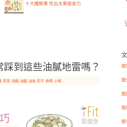
十大纖鮮果 吃出水果瘦身力
常踩到這些油膩地雷嗎？
瘦知
瘦
燥
青菜
泡麵
油膩
油會
四不
商標
小碗
瘦飲
瘦運
營