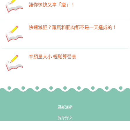
讓你愉快又享「瘦」！
快速減肥？羅馬和肥肉都不是一天造成的！
拳頭量大小 輕鬆算營養
最新活動
瘦身好文
-->
-->
廚房