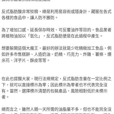
反式脂肪酸非常狡猾，總是利用易容術或隱身計，藏匿在各式
各樣的食品中，讓人防不勝防。
為了增加口感、延長保存時效、可反覆油炸等目的，食品業者
將植物油加以「氫化」，反式脂肪便是在此過程中產生。
想要躲開這個大魔王，最好的辦法就是少吃精緻加工食品，例
如許多市售糕餅、人造奶油、奶精、巧克力、炸雞、薯條、爆
米花、洋芋片、酥皮等等。
在此也提醒大家，現行法規規定，反式脂肪含量在一定比例之
下，就可以直接標示為零；因此標示為零者也不代表完全沒
有。當然，選擇標示清楚的包裝產品，風險相對低於未標示
者。
總而言之，雖然人類一天所需的油脂量不多，但也不能完全沒