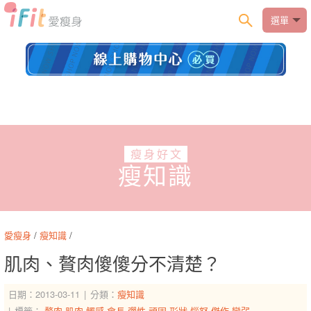
選單
瘦身好文
瘦知識
愛瘦身
/
瘦知識
/
肌肉、贅肉傻傻分不清楚？
日期：2013-03-11
分類：
瘦知識
標籤：
贅肉
肌肉
觸感
會長
彈性
頑固
形狀
惱怒
傑作
變弱