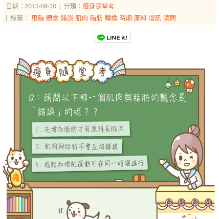
日期：2013-09-30
分類：
瘦身隨堂考
標籤：
甩脂
觀念
錯誤
肌肉
脂肪
轉換
時期
原料
增肌
請問