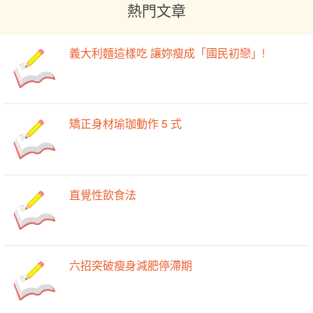
熱門文章
義大利麵這樣吃 讓妳瘦成「國民初戀」!
矯正身材瑜珈動作 5 式
直覺性飲食法
六招突破瘦身減肥停滯期