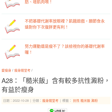
肪、增肌肉唷！
不把基礎代謝率放眼裡？飢餓遊戲，願節食永
遠對你下次復胖更有利！
努力運動還是瘦不了？該檢視你的基礎代謝率
囉！
愛瘦身
/
瘦身隨堂考
/
A28：「糙米飯」含有較多抗性澱粉，
有益於瘦身
日期：2022-10-28
分類：
瘦身隨堂考
標籤：
抗性
糙米飯
澱粉