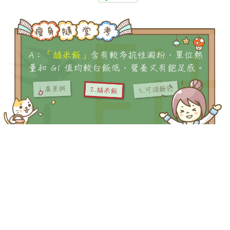
-->
-->
Q：下列哪一種主食的 GI 值較低，比較有益瘦身呢？