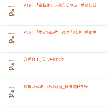
A19：「白斬雞」烹調方式簡單，熱量較低
A55：「泰式椒麻雞」為油炸料理，熱量高
洋蔥雞丁_低卡減肥食譜
椒椒麻辣雞丁炒蒟蒻麵_低卡減肥食譜