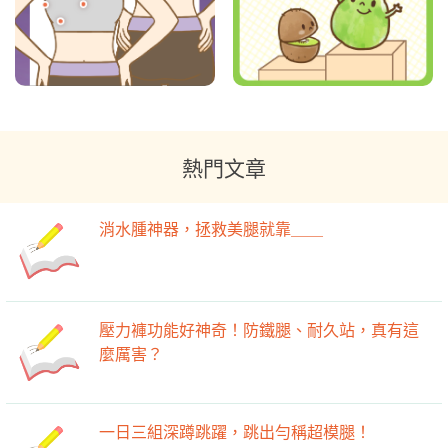
熱門文章
消水腫神器，拯救美腿就靠＿＿
壓力褲功能好神奇！防鐵腿、耐久站，真有這
麼厲害？
一日三組深蹲跳躍，跳出勻稱超模腿！