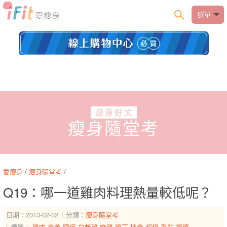
選單
瘦身好文
瘦身隨堂考
愛瘦身
/
瘦身隨堂考
/
Q19：哪一道雞肉料理熱量較低呢？
日期：2013-02-02
分類：
瘦身隨堂考
標籤：
雞肉
會差
宮保
白斬雞
麻雞
雞丁
擇食
超級
重點
揭曉