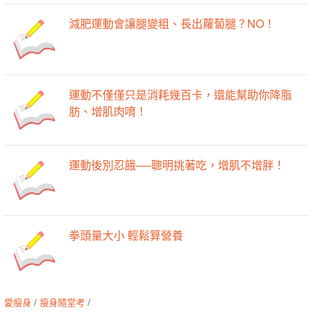
減肥運動會讓腿變粗、長出蘿蔔腿？NO！
運動不僅僅只是消耗幾百卡，還能幫助你降脂
肪、增肌肉唷！
運動後別忍餓──聰明挑著吃，增肌不增胖！
拳頭量大小 輕鬆算營養
愛瘦身
/
瘦身隨堂考
/