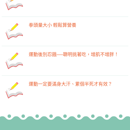
拳頭量大小 輕鬆算營養
運動後別忍餓──聰明挑著吃，增肌不增胖！
運動一定要滿身大汗、累個半死才有效？