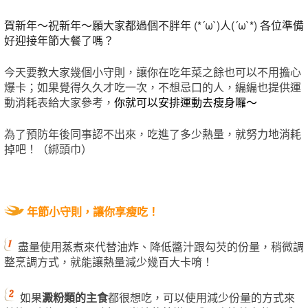
賀新年～祝新年～願大家都過個不胖年 (*´ω`)人(´ω`*) 各位準備
好迎接年節大餐了嗎？
今天要教大家幾個小守則，讓你在吃年菜之餘也可以不用擔心
爆卡；如果覺得久久才吃一次，不想忌口的人，編編也提供運
動消耗表給大家參考，
你就可以安排運動去瘦身囉～
為了預防年後同事認不出來，吃進了多少熱量，就努力地消耗
掉吧！（
綁頭巾
）
年節小守則，讓你享瘦吃！
盡量使用蒸煮來代替油炸、
降低醬汁跟勾芡的份量，
稍微
調
整烹調方式
，就能讓熱量減少幾百大卡唷！
如果
澱粉類的主食
都很想吃，可以使用減少
份
量的方式來