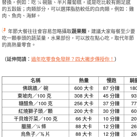
替換，例如：吃 ¼ 碗飯、半片蘿蔔糕，或是吃比較有飽足感
的五穀飯；肉類部分，可以選擇脂肪較低的白肉類，例如：雞
肉、魚肉、海鮮。
年節大餐往往會容易忽略攝取
蔬果類
，建議大家每餐至少要
吃一顆拳頭的蔬菜量，水果部份，可以放在點心吃，取代
年節
的
高熱量零食。
（延伸閱讀：
過年吃零食免發胖？四大撇步傳授你！
）
名稱
熱量
慢跑
騎
佛跳牆／ 碗
600 大卡
87 分鐘
18
東坡肉／100 克
308 大卡
45 分鐘
9
糖醋魚／100 克
256 大卡
37 分鐘
7
紅燒獅子頭／顆
200 大卡
30 分鐘
6
干貝燴芥菜／100 克
66 大卡
10 分鐘
2
臘腸／¼ 條
88 大卡
12 分鐘
2
烏魚子／⅙ 片
88 大卡
12 分鐘
2