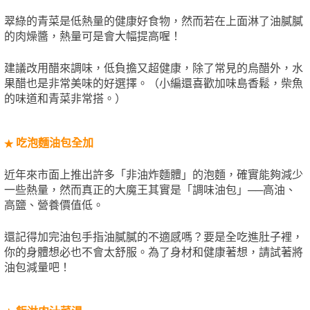
翠綠的青菜是低熱量的健康好食物，然而若在上面淋了油膩膩
的肉燥醬，熱量可是會大幅提高喔！
建議改用醋來調味，低負擔又超健康，除了常見的烏醋外，水
果醋也是非常美味的好選擇。（小編還喜歡加味島香鬆，柴魚
的味道和青菜非常搭。）
吃泡麵油包全加
★
近年來市面上推出許多「非油炸麵體」的泡麵，確實能夠減少
一些熱量，然而真正的大魔王其實是「調味油包」──高油、
高鹽、營養價值低。
還記得加完油包手指油膩膩的不適感嗎？要是全吃進肚子裡，
你的身體想必也不會太舒服。為了身材和健康著想，請試著將
油包減量吧！