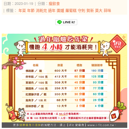
日期：2023-01-19
分類：
瘦飲食
標籤：
年菜
年節
消耗完
過年
圍爐
蘿蔔糕
守則
賀新
莫大
蒜味