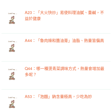
A23：「大火快炒」易使料理油膩、重鹹，不
益於健康
A44：「魯肉燥和醬油膏」油脂、熱量皆偏高
Q44：哪一種燙青菜調味方式，熱量會增加最
多呢？
A53：「泡麵」鈉含量極高，少吃為妙