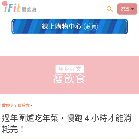
選單
瘦身好文
瘦飲食
愛瘦身
/
瘦飲食
/
過年圍爐吃年菜，慢跑 4 小時才能消
耗完！