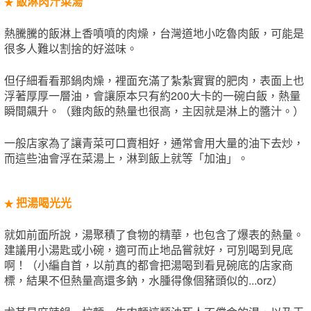
飯淋肉汁菜湯
★
熱騰騰的飯淋上香噴噴的肉燥，台灣道地小吃魯肉飯，可能是
很多人難以割捨的好滋味。
但仔細看看那鍋肉燥，裡面充滿了紮紮實實的肥肉，表面上也
浮著厚厚一層油，會讓原本只有約200大卡的一碗白飯，熱量
瞬間飆升。（雞肉飯的熱量也很高，主因就是淋上的醬汁。）
一般店家為了讓青菜可口賣相好，通常會用大量的油下去炒，
而這些油會浮在菜湯上，淋到飯上就等「加油」。
把湯喝光光
★
就如前面所說，湯聚積了食物的精華，也包含了爆表的熱量。
建議用小湯匙或小碗，適可而止地品嘗就好，可別喝到見底
啊！（小編自首，以前真的都會把湯喝到看見碗底的店家商
標，結果不但熱量高還多鈉，水腫得像個豬頭似的...orz）