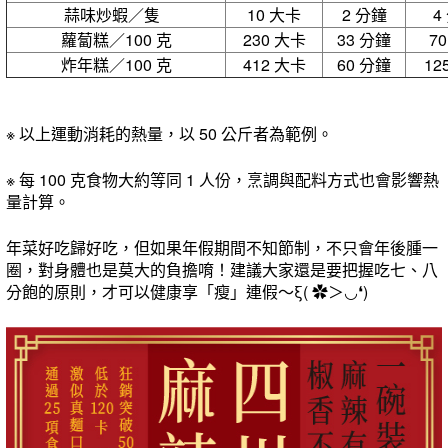
蒜味炒蝦／隻
10 大卡
2 分鐘
4
蘿蔔糕／100 克
230 大卡
33 分鐘
7
炸年糕／100 克
412 大卡
60 分鐘
12
※ 以上運動消耗的熱量，以 50 公斤者為範例。
※
每 100 克食物
大約
等同
1 人份
，烹調與配料方式也會影響熱
量計算。
年菜好吃歸好吃，但如果年假期間
不知節制
，
不只會年後腫一
圈，對身體也是莫大的負擔唷！建議大家還是要把握吃七、八
分飽的原則，才可以健康享「瘦」連假～ξ( ✿＞◡❛)