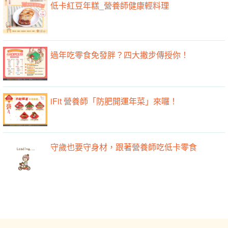
低卡紅豆年糕_營養師健康輕料理
過年吃零食免發胖？四大撇步傳授你！
iFit 營養師「防肥開運年菜」來囉！
守歲也要守身材，跟著營養師吃低卡零食