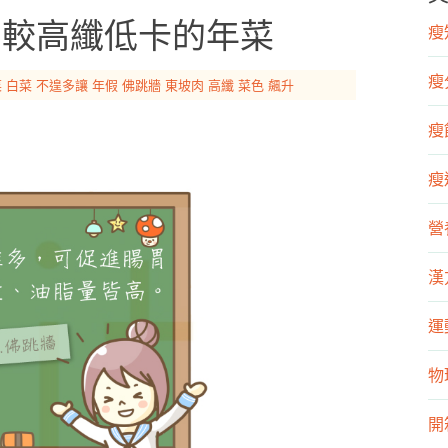
為較高纖低卡的年菜
瘦知
瘦
菜
白菜
不遑多讓
年假
佛跳牆
東坡肉
高纖
菜色
飆升
瘦飲
瘦運
營
漢
運
物
開