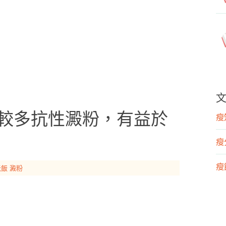
有較多抗性澱粉，有益於
瘦知
瘦
瘦飲
米飯
澱粉
瘦運
營