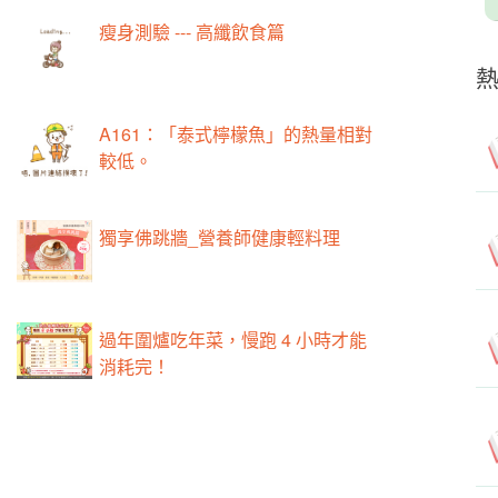
瘦身測驗 --- 高纖飲食篇
A161：「泰式檸檬魚」的熱量相對
較低。
獨享佛跳牆_營養師健康輕料理
過年圍爐吃年菜，慢跑 4 小時才能
消耗完！