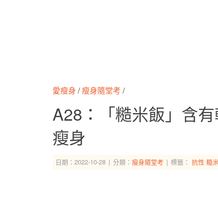
愛瘦身
/
瘦身隨堂考
/
A28：「糙米飯」含
瘦身
日期：2022-10-28
分類：
瘦身隨堂考
標籤：
抗性
糙