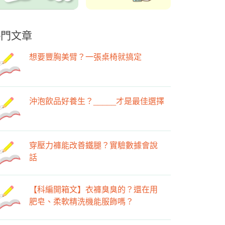
熱門文章
想要豐胸美臂？一張桌椅就搞定
沖泡飲品好養生？_____才是最佳選擇
穿壓力褲能改善鐵腿？實驗數據會說
話
【科編開箱文】衣褲臭臭的？還在用
肥皂、柔軟精洗機能服飾嗎？