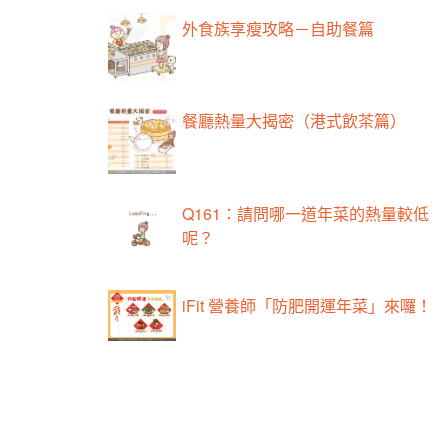
外食族享瘦攻略－自助餐篇
餐廳熱量大揭密（港式飲茶篇）
Q161：請問哪一道年菜的熱量較低
呢？
iFit 營養師「防肥開運年菜」來囉！