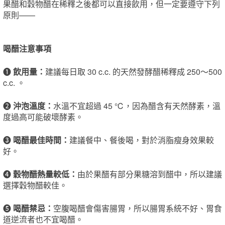
果醋和穀物醋在稀釋之後都可以直接飲用，但一定要遵守下列
原則​——
喝醋注意事項
❶
飲用量：
建議每日取 30 c.c. 的天然發酵醋稀釋成 250～500
c.c. 。
❷
沖泡溫度：
水溫不宜超過 45 ℃，因為醋含有天然酵素，溫
度過高可能破壞​酵素​。
❸
喝醋最佳時間：
建議餐中、餐後喝，對於消脂瘦身效果較
好。
❹
穀物醋熱量較低：
由於果醋有部分果糖溶到醋中，所以建議
選擇穀物醋較佳。
❺
喝醋禁忌：
空腹喝醋會傷害腸胃，所以腸胃系統不好、胃食
道逆流者也不宜喝醋。