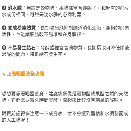
❸
消水腫：
無論是穀物醋、​果醋都富含鉀離子，和超夯的紅豆
水成份相同，可說是消水腫的必備利器。
❹
養成易瘦體質：
長期喝醋能抑制腸道消化油脂、澱粉的酵素
活性，也能讓脂肪較不易堆積在身體裡。
❺
不易發生結石：
發酵醋裡富含礦物質，長期攝取可降低尿液
過酸的問題，降低結石發生率。
正確喝醋法全攻略
★
想想要靠著喝醋養身，建議挑選像是穀物醋或果醋之類的天然
醋，它們需要較久時間發酵，聞起來比較沒有刺鼻的酸味。
購買前記得多注意一下成分表，才不會選到醋精和水調製而成
的人工醋喔！