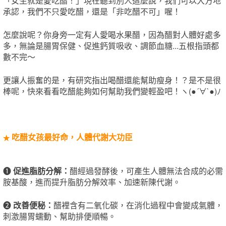
「女生就是愛吃醋！」現在聽到​別人這麼說，我們可以大方地
承認，我們不只愛吃醋，還是「非吃醋不可」喔！​
怎麼說呢？你身旁一定有人愛喝水果醋，因為醋對人體好處多
多，無論是腸胃保健、促進鈣質吸收、調節血糖...五根指頭都
數不完～
更讓人振奮的是，有研究指出喝醋還能幫助瘦身！？是不是很
棒呢，快來看看吃醋能夠如何幫助我們變輕盈吧！ヽ(●´∀`●)ﾉ
吃醋女孩最好命，人體代謝大功臣
★
❶
促進脂肪分解：
醋經過發酵後，可產生人體無法合成的必需
胺基酸，進而​提升脂肪分解效率、​加速新陳代謝。
❷
改善便秘：
醋裡含有二氧化碳，在消化過程中會變成氣體，
刺激腸胃蠕動、幫助排便順暢。​