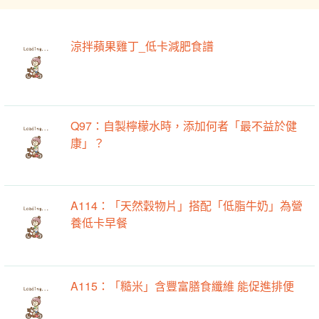
涼拌蘋果雞丁_低卡減肥食譜
Q97：自製檸檬水時，添加何者「最不益於健
康」？
A114：「天然穀物片」搭配「低脂牛奶」為營
養低卡早餐
A115：「糙米」含豐富膳食纖維 能促進排便