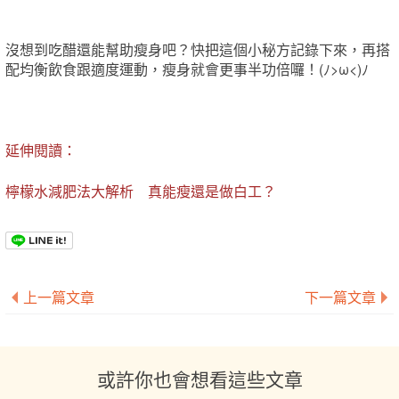
沒想到吃醋還能幫助瘦身吧？快把這個小秘方記錄下來，再搭
配均衡飲食跟適度運動，瘦身就會更事半功倍囉！(ﾉ>ω<)ﾉ
延伸閱讀：
檸檬水減肥法大解析 真能瘦還是做白工
？
上一篇文章
下一篇文章
或許你也會想看這些文章