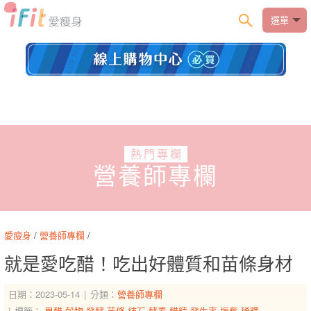
選單
熱門專欄
營養師專欄
愛瘦身
/
營養師專欄
/
就是愛吃醋！吃出好體質和苗條身材
日期：2023-05-14
分類：
營養師專欄
標籤：
果醋
穀物
發酵
苗條
結石
酵素
醋精
發生率
振奮
稀釋