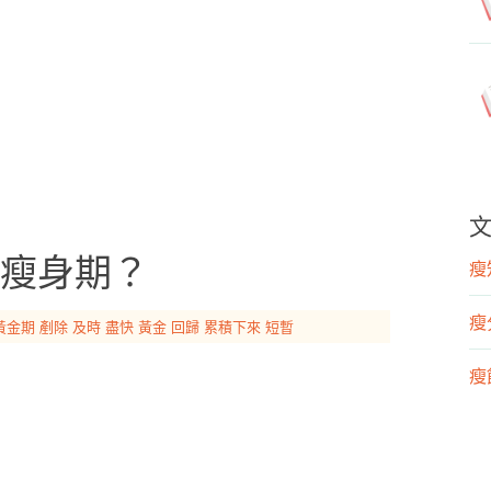
瘦身期？
瘦知
瘦
黃金期
剷除
及時
盡快
黃金
回歸
累積下來
短暫
瘦飲
瘦運
營