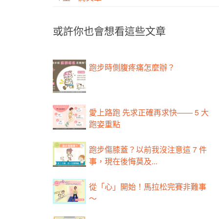
或許你也會想看這些文章
跑步時側腹疼痛怎麼辦？
愛上路跑 先求正確再求快—— 5 大
跑姿重點
跑步傷膝蓋？以前我沒注意這 7 件
事，現在後悔莫及...
從「心」開始！馬拉松完賽非難事
～