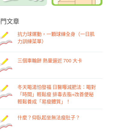
熱門文章
抗力球運動，一顆球練全身（一日肌
力訓練菜單）
三個車輪餅 熱量逼近 700 大卡
冬天喝湯怕發福 日醫曝減肥法：喝對
「時間」輕鬆瘦 排毒去脂+改善便秘
輕鬆養成「易瘦體質」！
什麼？仰臥起坐無法瘦肚子？