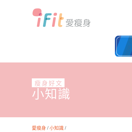
瘦身好文
小知識
愛瘦身
/
小知識
/