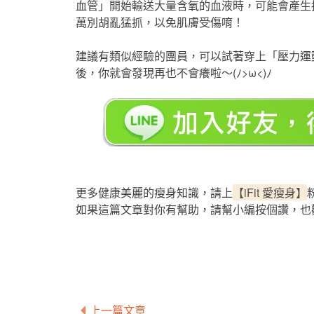
血管」開始輸送大量含氧的血液時，可能會產生
萬別胡亂猛抓，以免肌膚受傷唷！
建議有類似經驗的團員，可以試著穿上「壓力運
後，你就會發現再也不會癢啦～(ﾉ>ω<)ﾉ
更多健康美麗的瘦身知識，請上
【iFit 愛瘦身】
如果這篇文章對你有幫助，請幫小編按個讚，也
上一篇文章