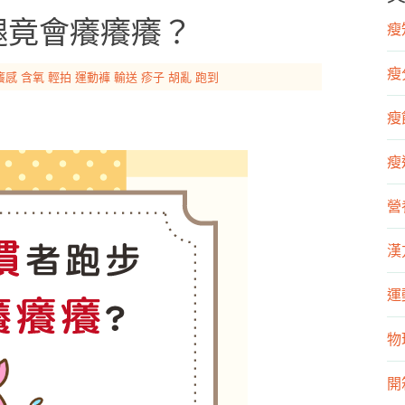
腿竟會癢癢癢？
瘦知
瘦
癢感
含氧
輕拍
運動褲
輸送
疹子
胡亂
跑到
瘦飲
瘦運
營
漢
運
物
開