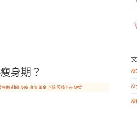
瘦身期？
瘦知
瘦
黃金期
剷除
及時
盡快
黃金
回歸
累積下來
短暫
瘦飲
瘦運
營