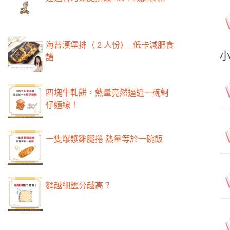
海苔漢堡排（ 2 人份）_低卡減肥食
譜
四塊牛軋餅，熱量竟然逼近一碗蚵
仔麵線！
一隻爆漿雞腿捲 熱量等於一碗飯
麵越細鹽分越高？