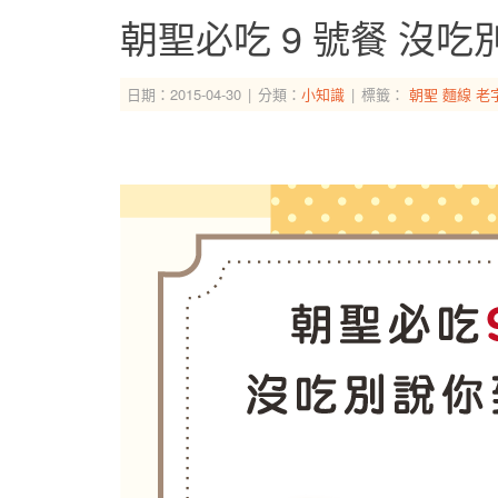
朝聖必吃 9 號餐 沒
日期：2015-04-30
分類：
小知識
標籤：
朝聖
麵線
老