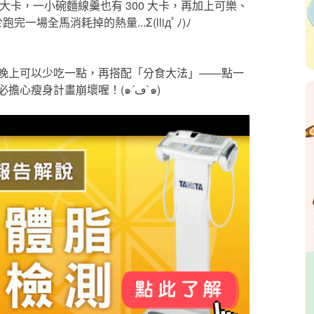
大卡，一小碗麵線羹也有 300 大卡，再加上可樂、
完一場全馬消耗掉的熱量...Σ(lliдﾟﾉ)ﾉ
晚上可以少吃一點，再搭配「分食大法」——點一
份多人共享，這樣即便外出旅遊享受美食，也不必擔心瘦身計畫崩壞喔！(๑´ڡ`๑)