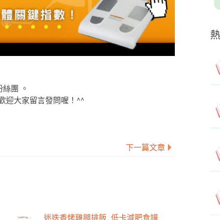
粉絲團 。
歡迎大家留言發問喔！^^
下一篇文章
迷迭香烤雞腿排飯_低卡減肥食譜