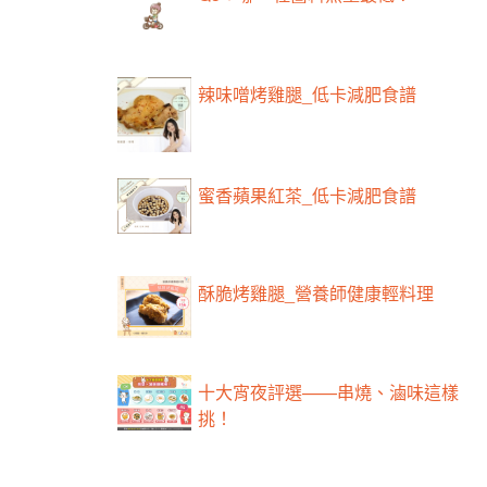
辣味噌烤雞腿_低卡減肥食譜
蜜香蘋果紅茶_低卡減肥食譜
酥脆烤雞腿_營養師健康輕料理
十大宵夜評選——串燒、滷味這樣
挑！