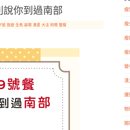
吃別說你到過南部
瘦知
瘦
字號
旅遊
全馬
崩壞
漢堡
大法
附贈
整餐
瘦飲
瘦運
營
漢
運
物
開