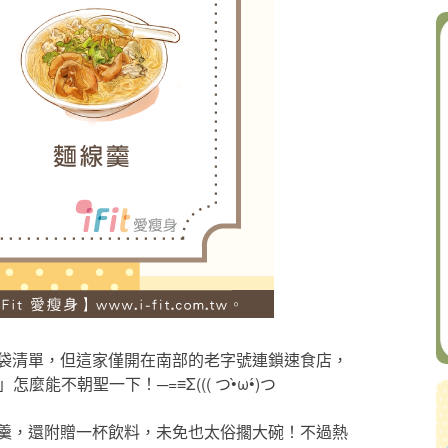
袋清單，但這家僅開在南部的老字號連鎖速食店，
不朝聖一下！─=≡Σ((( つ•̀ω•́)つ
羹，還附贈一杯飲料，未免也太俗擱大碗！不過熱