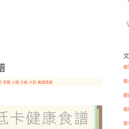
譜
瘦知
瘦
粉
草蝦
火鍋
文蛤
大蒜
異國情調
瘦飲
瘦運
營