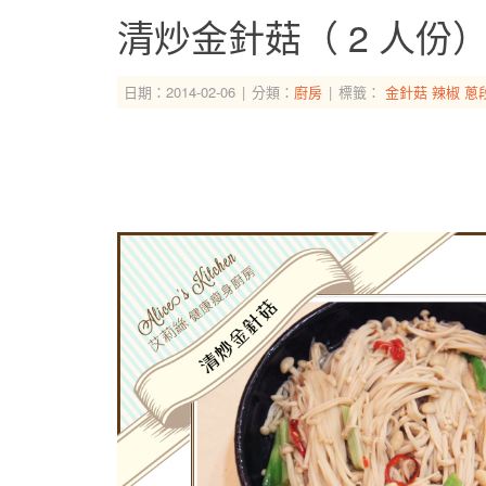
清炒金針菇（ 2 人份
日期：2014-02-06
分類：
廚房
標籤：
金針菇
辣椒
蔥