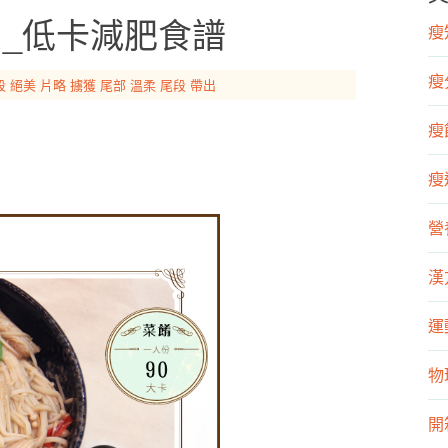
）_低卡減肥食譜
瘦知
瘦
段
絕美
片略
擄獲
尾部
溫柔
尾段
帶出
瘦飲
瘦運
營
漢
運
物
開