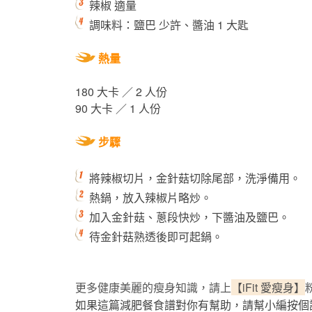
辣椒 適量
調味料：鹽巴 少許、醬油 1 大匙
熱量
180 大卡 ／ 2 人份
90 大卡 ／ 1 人份
步驟
將辣椒切片，金針菇切除尾部，洗淨備用。
熱鍋，放入辣椒片略炒。
加入金針菇、蔥段快炒，下醬油及鹽巴。
待金針菇熟透後即可起鍋。
更多健康美麗的瘦身知識，請上
【iFit 愛瘦身】
如果這篇減肥餐食譜對你有幫助，請幫小編按個