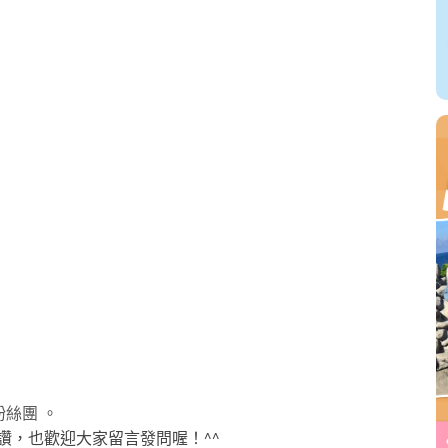
粉絲團 。
讚，也歡迎大家留言發問喔！^^