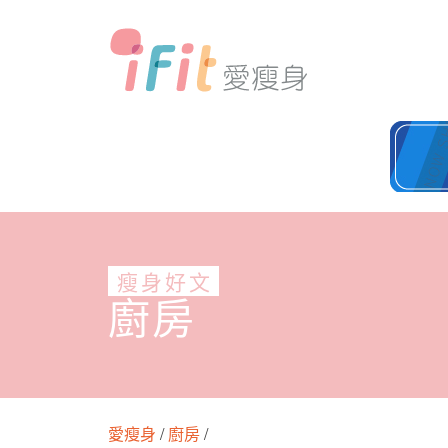
瘦身好文
廚房
愛瘦身
/
廚房
/