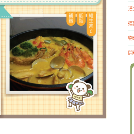
漢
運
物
開