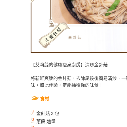
【艾莉絲的健康瘦身廚房】清炒金針菇
將新鮮爽脆的金針菇，去除尾段後簡易清炒，一
味，如此佳餚，定能擄獲你的味蕾！
食材
金針菇 2 包
蔥段 適量