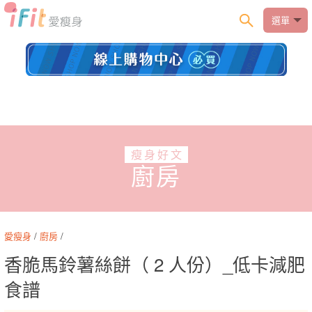
選單
瘦身好文
廚房
愛瘦身
/
廚房
/
香脆馬鈴薯絲餅（ 2 人份）_低卡減肥
食譜