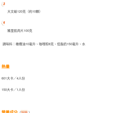
大文蛤120克（約10顆）
豬里肌肉片100克
調味料：橄欖油10毫升、咖哩粉8克、低脂奶150毫升、水
熱量
601大卡／4人份
150大卡／1人份