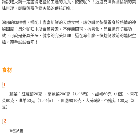
誰說吃火鍋一定盡得吃些加工過的丸丸、餃餃呢？！這道充滿異國情調的美
味料理，即將顛覆你對火鍋的傳統印象！
濃郁的咖哩香，搭配上豐富新鮮的天然食材，讓你瞬間彷彿置身於熱情的神
秘國度！另外咖哩中所含薑黃素，不僅能開胃、抗氧化，甚至還有防癌功
效，可說是兼具美味、健康的完美料理！還在等什麼～快趁倒數前的連假空
檔，親手試試看吧！
食材
蔬菜：紅蘿蔔20克 、高麗菜200克（1／6顆）、甜椒60克（1個）、青花
菜60克、洋蔥50克（1／4個） 、紅蔥頭10克、大蒜5瓣、杏鮑菇 100克（2
支）
草蝦6隻