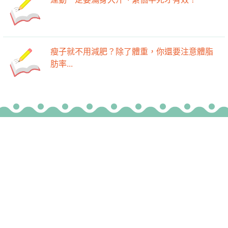
運動一定要滿身大汗、累個半死才有效？
瘦子就不用減肥？除了體重，你還要注意體脂
肪率...
-->
-->
最新活動
瘦身好文
廚房