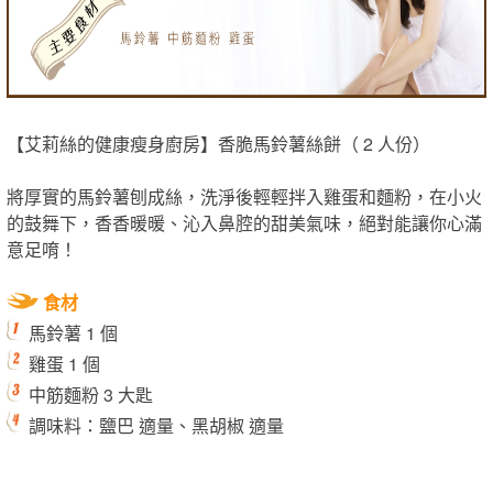
【艾莉絲的健康瘦身廚房】香脆馬鈴薯絲餅（ 2 人份）
將厚實的馬鈴薯刨成絲，洗淨後輕輕拌入雞蛋和麵粉，在小火
的鼓舞下，香香暖暖、沁入鼻腔的甜美氣味，絕對能讓你心滿
意足唷！
食材
馬鈴薯 1 個
雞蛋 1 個
中筋麵粉 3 大匙
調味料：鹽巴 適量、黑胡椒 適量