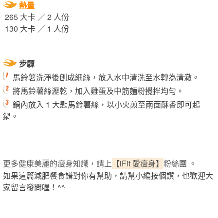
熱量
265 大卡 ／ 2 人份
130 大卡 ／ 1 人份
步驟
馬鈴薯洗淨後刨成細絲，放入水中清洗至水轉為清澈。
將馬鈴薯絲瀝乾，加入雞蛋及中筋麵粉攪拌均勻。
鍋內放入 1 大匙馬鈴薯絲，以小火煎至兩面酥香即可起
鍋。
更多健康美麗的瘦身知識，請上
【iFit 愛瘦身】
粉絲團 。
如果這篇減肥餐食譜對你有幫助，請幫小編按個讚，也歡迎大
家留言發問喔！^^