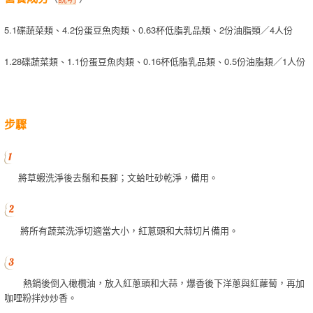
營養成分
（
說明
）
5.1碟蔬菜類、4.2份蛋豆魚肉類、0.63杯低脂乳品類、2份油脂類／4人份
1.28碟蔬菜類、1.1份蛋豆魚肉類、0.16杯低脂乳品類、0.5份油脂類／1人份
步驟
將草蝦洗淨後去鬚和長腳；文蛤吐砂乾淨，備用。
將所有蔬菜洗淨切適當大小，紅蔥頭和大蒜切片備用。
熱鍋後倒入橄欖油，放入紅蔥頭和大蒜，爆香後下洋蔥與紅蘿蔔，再加
咖哩粉拌炒炒香。