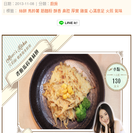
日期：2013-11-08
分類：
廚房
標籤：
絲餅
馬鈴薯
筋麵粉
酥香
鼻腔
厚實
雞蛋
心滿意足
火煎
氣味