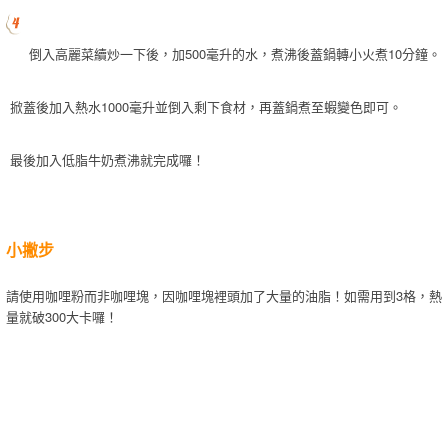
倒入高麗菜續炒一下後，加500毫升的水，煮沸後蓋鍋轉小火煮10分鐘。
掀蓋後加入熱水1000毫升並倒入剩下食材，再蓋鍋煮至蝦變色即可。
最後加入低脂牛奶煮沸就完成囉！
小撇步
請使用咖哩粉而非咖哩塊，因咖哩塊裡頭加了大量的油脂！如需用到3格，熱
量就破300大卡囉！