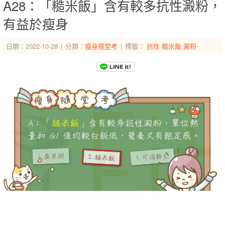
A28：「糙米飯」含有較多抗性澱粉，
有益於瘦身
日期：2022-10-28
分類：
瘦身隨堂考
標籤：
抗性
糙米飯
澱粉
-->
-->