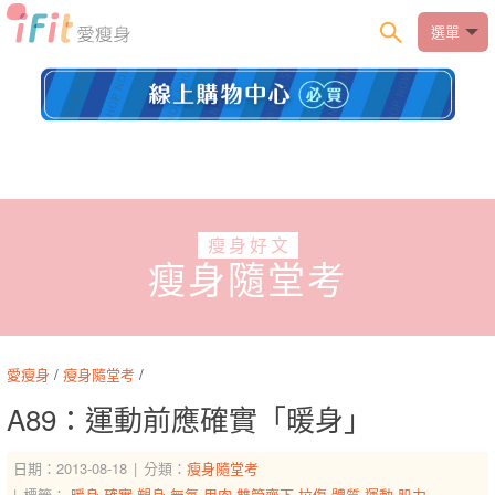
選單
瘦身好文
瘦身隨堂考
愛瘦身
/
瘦身隨堂考
/
A89：運動前應確實「暖身」
日期：2013-08-18
分類：
瘦身隨堂考
標籤：
暖身
確實
塑身
無氧
甩肉
雙管齊下
拉傷
體質
運動
肌力