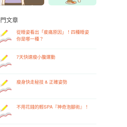
熱門文章
從睡姿看出「痠痛原因」！四種睡姿
你是哪一種？
7天快速瘦小腹運動
瘦身快走秘技 & 正確姿勢
不用花錢的輕SPA『神奇泡腳術』！