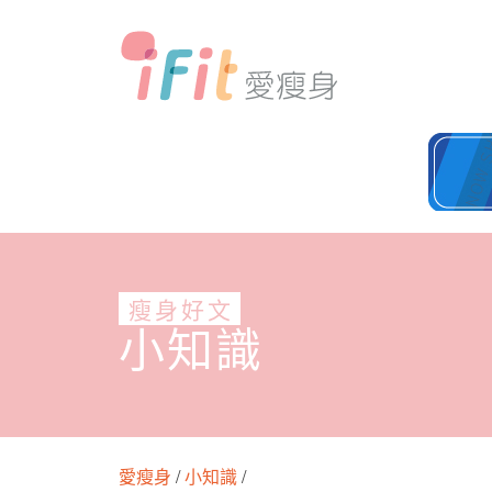
瘦身好文
小知識
愛瘦身
/
小知識
/