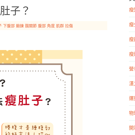
肚子？
瘦知
瘦
子
下腹部
鍛鍊
髖關節
腹部
角度
肌群
拉傷
瘦飲
瘦運
營
漢
運
物
開