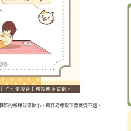
肌群的鍛鍊效果較小，還容易導致下背痠痛不適，