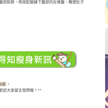
腹部肌群，再搭配鍛鍊下腹部的反捲腹，雕塑肚子
粉絲團
。
歡迎大家留言發問喔！^^