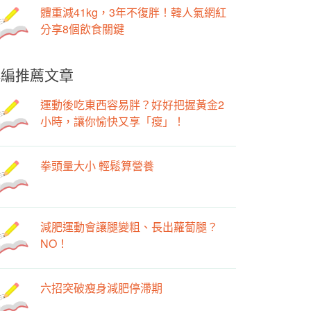
體重減41kg，3年不復胖！韓人氣網紅
分享8個飲食關鍵
小編推薦文章
運動後吃東西容易胖？好好把握黃金2
小時，讓你愉快又享「瘦」！
拳頭量大小 輕鬆算營養
減肥運動會讓腿變粗、長出蘿蔔腿？
NO！
六招突破瘦身減肥停滯期