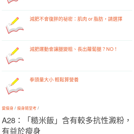
減肥不會復胖的祕密：肌肉 or 脂肪，請選擇
減肥運動會讓腿變粗、長出蘿蔔腿？NO！
拳頭量大小 輕鬆算營養
愛瘦身
/
瘦身隨堂考
/
A28：「糙米飯」含有較多抗性澱粉，
有益於瘦身