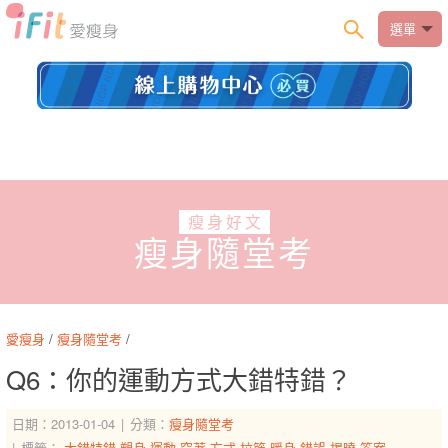
選單
瘦身好文
瘦身隨堂考
愛瘦身
/
瘦身隨堂考
/
Q6：你的運動方式大錯特錯？
日期：2013-01-04
分類：
瘦身隨堂考
標籤：
大錯特錯
塑身
運動
穿著
方式
拉筋
暖身
錯誤
揭曉
答案