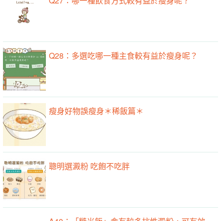
Q27：哪一種飲食方式較有益於瘦身呢？
Q28：多選吃哪一種主食較有益於瘦身呢？
瘦身好物誤瘦身＊稀飯篇＊
聰明選澱粉 吃飽不吃胖