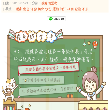
日期：2013-07-21
分類：
瘦身隨堂考
標籤：
暖身
傷害
汗腺
美化
水份
運動
流汗
相關
廢物
不須