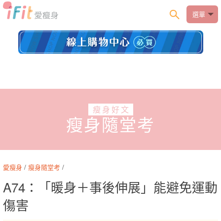
選單
瘦身好文
瘦身隨堂考
愛瘦身
/
瘦身隨堂考
/
A74：「暖身＋事後伸展」能避免運動
傷害