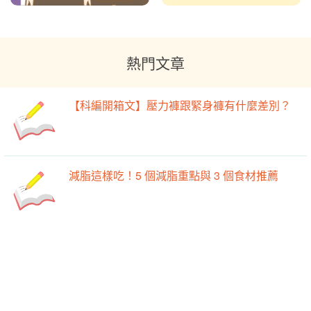
熱門文章
【科編開箱文】壓力褲跟緊身褲有什麼差別？
減脂這樣吃！5 個減脂重點與 3 個食材推薦
-->
你是寒濕體質嗎？挑選適合自己的「溫性水
-->
果」吧！