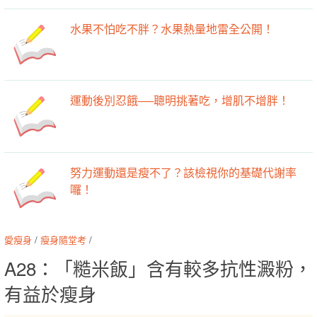
水果不怕吃不胖？水果熱量地雷全公開！
運動後別忍餓──聰明挑著吃，增肌不增胖！
努力運動還是瘦不了？該檢視你的基礎代謝率
囉！
愛瘦身
/
瘦身隨堂考
/
A28：「糙米飯」含有較多抗性澱粉，
有益於瘦身