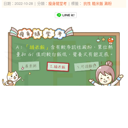
日期：2022-10-28
分類：
瘦身隨堂考
標籤：
抗性
糙米飯
澱粉
-->
-->