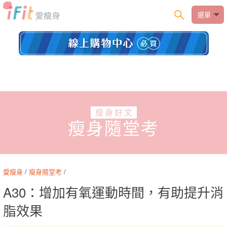
選單
瘦身好文
瘦身隨堂考
愛瘦身
/
瘦身隨堂考
/
A30：增加有氧運動時間，有助提升消
脂效果