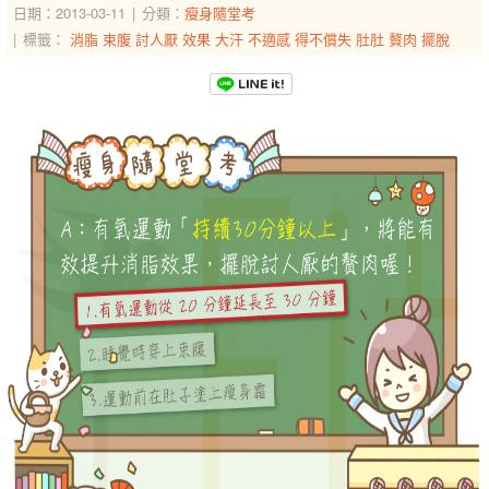
日期：2013-03-11
分類：
瘦身隨堂考
標籤：
消脂
束腹
討人厭
效果
大汗
不適感
得不償失
肚肚
贅肉
擺脫