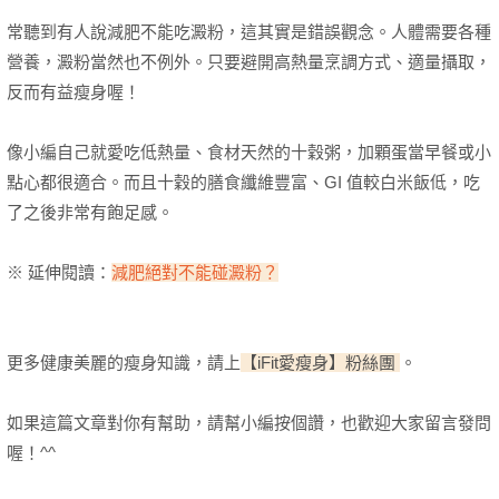
常聽到有人說減肥不能吃澱粉，這其實是錯誤觀念。人體需要各種
營養，澱粉當然也不例外。只要避開高熱量烹調方式、適量攝取，
反而有益瘦身喔！
像小編自己就愛吃低熱量、食材天然的十穀粥，加顆蛋當早餐或小
點心都很適合。而且十穀的膳食纖維豐富、GI 值較白米飯低，吃
了之後非常有飽足感。
※ 延伸閱讀：
減肥絕對不能碰澱粉？
更多健康美麗的瘦身知識，請上
【iFit愛瘦身】粉絲團
。
如果這篇文章對你有幫助，請幫小編按個讚，也歡迎大家留言發問
喔！^^