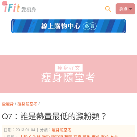
選單
瘦身好文
瘦身隨堂考
愛瘦身
/
瘦身隨堂考
/
Q7：誰是熱量最低的澱粉類？
日期：2013-01-04
分類：
瘦身隨堂考
標籤：
十穀
白米飯
澱粉
澱粉類
芋頭
燕麥
聽到
南瓜
單位
有益