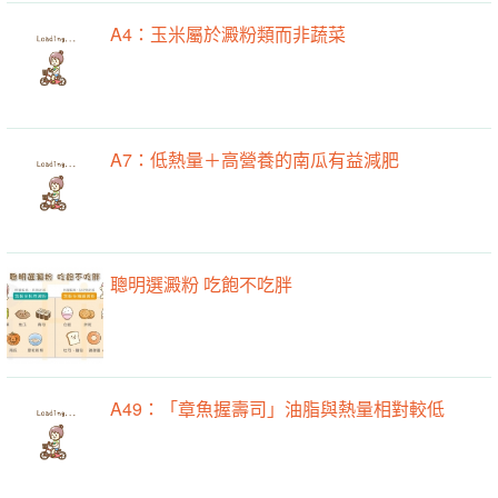
A4：玉米屬於澱粉類而非蔬菜
A7：低熱量＋高營養的南瓜有益減肥
聰明選澱粉 吃飽不吃胖
A49：「章魚握壽司」油脂與熱量相對較低