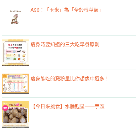
A96：「玉米」為「全穀根莖類」
瘦身時要知道的三大吃早餐原則
瘦身能吃的澱粉量比你想像中還多！
【今日來挑食】水腫剋星——芋頭