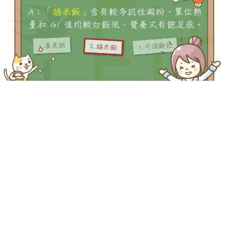
-->
-->
Q：下列哪一種主食的 GI 值較低，比較有益瘦身呢？
A：「糙米飯」
含有較多抗性澱粉， GI 值較白飯低，營養又有
飽足感。