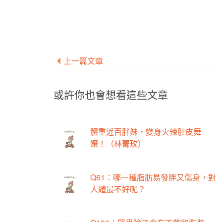
上一篇文章
或許你也會想看這些文章
體重近百胖妹，變身火辣肚皮舞
孃！（林菁玫）
Q61：哪一種脂肪易發胖又傷身，對
人體最不好呢？