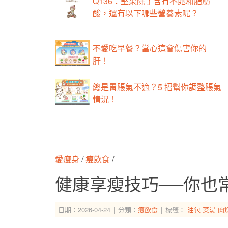
Q136：堅果除了含有不飽和脂肪
酸，還有以下哪些營養素呢？
不愛吃早餐？當心這會傷害你的
肝！
總是胃脹氣不適？5 招幫你調整脹氣
情況！
愛瘦身
/
瘦飲食
/
健康享瘦技巧──你也
日期：2026-04-24
分類：
瘦飲食
標籤：
油包
菜湯
肉