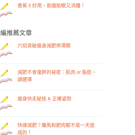
香蕉 5 妙用，助瘦助眠又消腫！
小編推薦文章
六招突破瘦身減肥停滯期
減肥不會復胖的祕密：肌肉 or 脂肪，
請選擇
瘦身快走秘技 & 正確姿勢
快速減肥？羅馬和肥肉都不是一天造
成的！