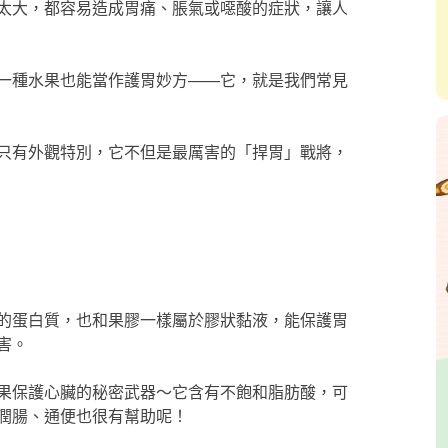
太大，都容易造成胃痛、脹氣或噁酸的症狀，讓人
一種水果也能當作護胃妙方——它，就是我們常見
只有外觀特別，它不但是最厲害的「捍胃」戰將，
的蛋白質，也和果膠一樣屬於膠狀黏液，能保護胃
害。
果保護心臟的秘密武器～它含有不飽和脂肪酸，可
潤腸、通便也很有幫助呢！