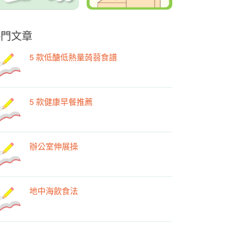
熱門文章
5 款低醣低熱量蒟蒻食譜
5 款健康早餐推薦
辦公室伸展操
地中海飲食法