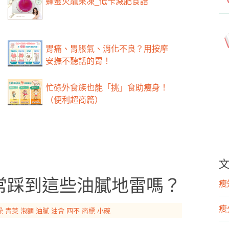
蜂蜜火龍果凍_低卡減肥食譜
胃痛、胃脹氣、消化不良？用按摩
安撫不聽話的胃！
忙碌外食族也能「挑」食助瘦身！
（便利超商篇）
常踩到這些油膩地雷嗎？
瘦知
瘦
燥
青菜
泡麵
油膩
油會
四不
商標
小碗