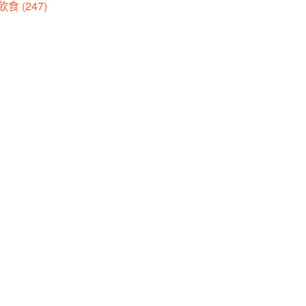
食 (247)
動 (155)
養師專欄 (106)
方養生專欄 (25)
動生理專欄 (21)
理治療師專欄 (57)
箱文 (2)