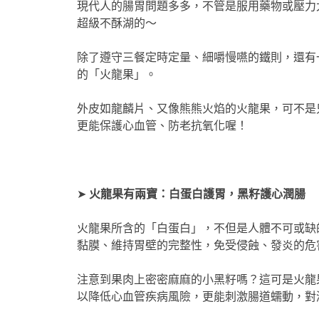
現代人的腸胃問題多多，不管是服用藥物或壓力
超級不酥湖的～
除了遵守三餐定時定量、細嚼慢嚥的鐵則，還有
的「火龍果」。
外皮如龍麟片、又像熊熊火焰的火龍果，可不是
更能保護心血管、防老抗氧化喔！
➤
火龍果有兩寶：白蛋白護胃，黑籽護心潤腸
火龍果所含的「白蛋白」，不但是人體不可或缺
黏膜、維持胃壁的完整性，免受侵蝕、發炎的危
注意到果肉上密密麻麻的小黑籽嗎？這可是火龍
以降低心血管疾病風險，更能刺激腸道蠕動，對