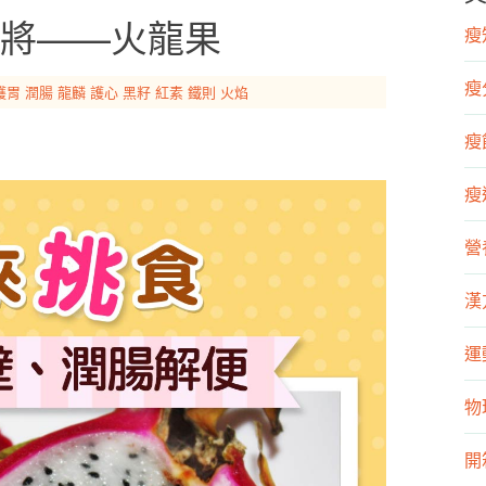
將——火龍果
瘦知
瘦
護胃
潤腸
龍麟
護心
黑籽
紅素
鐵則
火焰
瘦飲
瘦運
營
漢
運
物
開