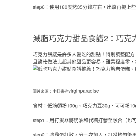
step6：使用180度烤35分鐘左右，出爐再擺
減脂巧克力甜品食譜2：巧克
巧克力餅感是許多人愛吃的甜點！特別調整配方
且餅乾做法比起其他甜品更容易，難易程度零，
virginparadise
圖片來源：小紅書@
食材：低筋麵粉100g、巧克力豆30g、可可粉10
step1：用打蛋器將奶油和代糖打發至融合（也
step2：將雞蛋打散，分三次加入，打發均勻後