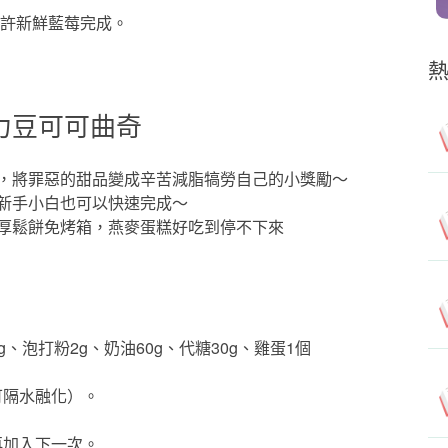
上些許新鮮藍莓完成。
力豆可可曲奇
，將罪惡的甜品變成辛苦減脂犒勞自己的小獎勵～
新手小白也可以快速完成～
g、泡打粉2g、奶油60g、代糖30g、雞蛋1個
可隔水融化）。
再加入下一次。