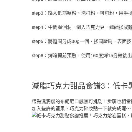
step3：篩入低筋麵粉、泡打粉、可可粉，用手
step4：中間壓個洞，倒入巧克力豆，繼續揉成
step5：將麵團分成30g一個，揉圓壓扁，表
step6：烤箱提前預熱，使用160度烤15分鐘後
減脂巧克力甜品食譜3：低卡
帶點濕潤感的布朗尼口感無可挑剔！步驟也相當
加入些許的堅果、巧克力碎妝點一下就完成囉～