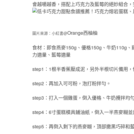
會越嚼越香，搭配上巧克力及藍莓的絕妙組合，
Orange西柚柚
圖片來源：小紅書@
食材：即食燕麥150g、優格150g、牛奶110g
力適量、藍莓適量
step1：1根半香蕉壓成泥，另外半根切片備用
step2：再加入可可粉，泡打粉拌勻。
step3：打入一個雞蛋，倒入優格、牛奶攪拌均
step4：6寸蛋糕模具鋪油紙，倒入一半燕麥糊
step5：再倒入剩下的燕麥糊，頂部撒黑巧碎和