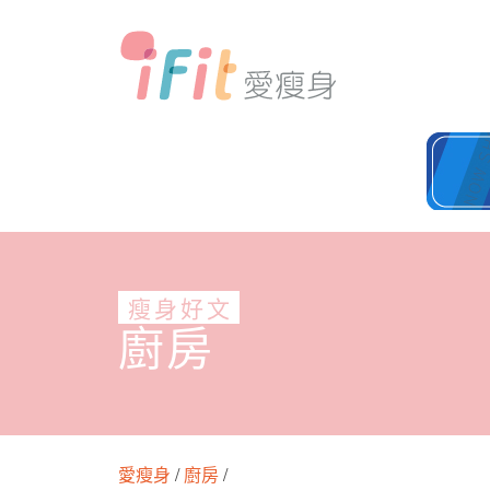
瘦身好文
廚房
愛瘦身
/
廚房
/