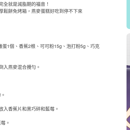
完全就是減脂期的福音！
、雞蛋1個、香蕉2根、可可粉15g、泡打粉5g、巧克
，倒入燕麥混合攪勻。
勻。
並放入香蕉片和黑巧碎和藍莓。
藍莓。