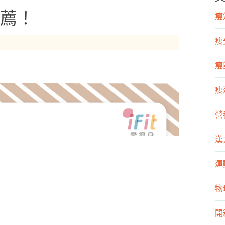
薦！
瘦知
瘦
瘦飲
瘦運
營
漢
運
物
開