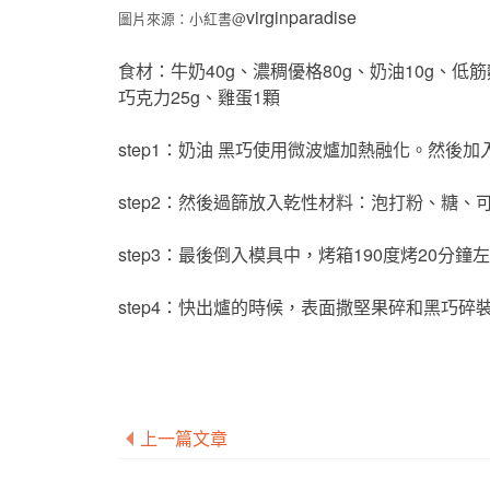
virginparadise
圖片來源：小紅書@
食材：牛奶40g、濃稠優格80g、奶油10g、低筋麵
巧克力25g、雞蛋1顆
step1：奶油 黑巧使用微波爐加熱融化。然後
step2：然後過篩放入乾性材料：泡打粉、糖
step3：最後倒入模具中，烤箱190度烤20分
step4：快出爐的時候，表面撒堅果碎和黑巧碎
上一篇文章