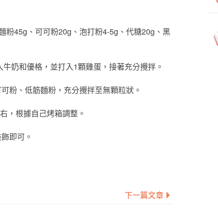
粉45g、可可粉20g、泡打粉4-5g、代糖20g、黑
加入牛奶和優格，並打入1顆雞蛋，接著充分攪拌。
、可可粉、低筋麵粉，充分攪拌至無顆粒狀。
鐘左右，根據自己烤箱調整。
裝飾即可。
下一篇文章