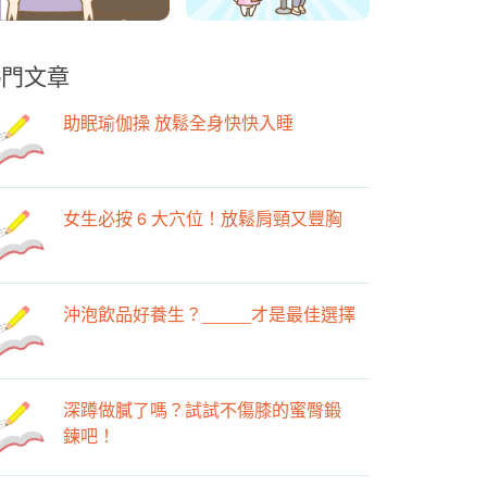
熱門文章
助眠瑜伽操 放鬆全身快快入睡
女生必按 6 大穴位！放鬆肩頸又豐胸
沖泡飲品好養生？_____才是最佳選擇
深蹲做膩了嗎？試試不傷膝的蜜臀鍛
鍊吧！