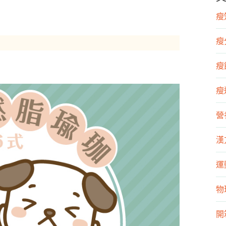
瘦知
瘦
瘦飲
瘦運
營
漢
運
物
開