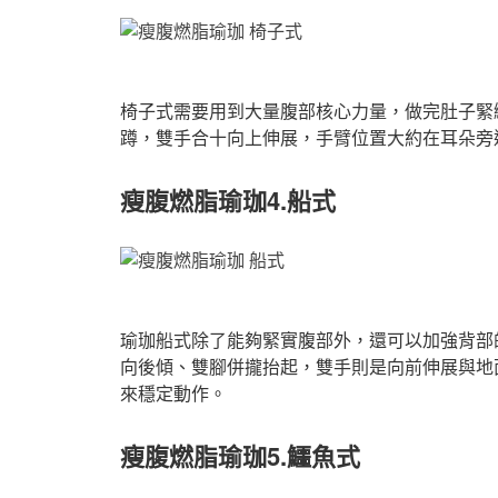
椅子式需要用到大量腹部核心力量，做完肚子緊
蹲，雙手合十向上伸展，手臂位置大約在耳朵旁
瘦腹燃脂瑜珈4
.船
式
瑜珈船式除了能夠緊實腹部外，還可以加強背部
向後傾、雙腳併攏抬起，雙手則是向前伸展與地
來穩定動作。
瘦腹燃脂瑜珈5
.鱷魚
式