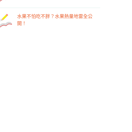
水果不怕吃不胖？水果熱量地雷全公
開！