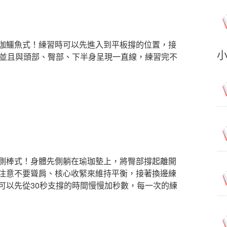
珈鱷魚式！練習時可以先進入到平板撐的位置，接
，並且與頭部、臀部、下半身呈現一直線，練習完不
側棒式！身體先側躺在瑜珈墊上，將臀部撐起離開
注意不要聳肩、核心收緊來維持平衡，接著換邊練
可以先從30秒支撐的時間慢慢加秒數，每一次的練