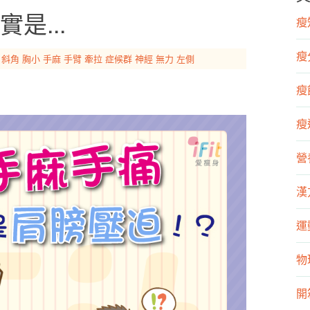
是...
瘦知
瘦
斜角
胸小
手麻
手臂
牽拉
症候群
神經
無力
左側
瘦飲
瘦運
營
漢
運
物
開