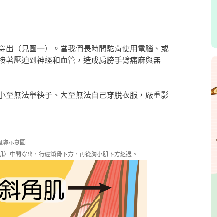
穿出（見圖一）。當我們長時間駝背使用電腦、或
接著壓迫到神經和血管，造成肩膀手臂痛麻與無
小至無法舉筷子、大至無法自己穿脫衣服，嚴重影
胸廓示意圖
肌）中間穿出，行經鎖骨下方，再從胸小肌下方經過。