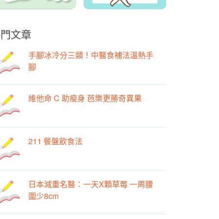
熱門文章
手腳冰冷分三類！中醫食補法溫熱手
腳
維他命 C 助瘦身 芭樂更勝奇異果
211 餐盤飲食法
日本減重名醫：一天X顆草莓 一周腰
圍少8cm