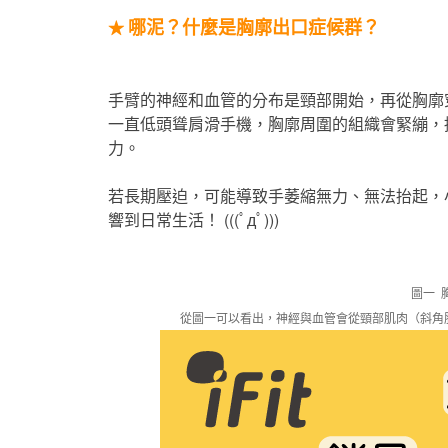
哪泥？什麼是胸廓出口症候群？
★
手臂的神經和血管的分布是頸部開始，再從胸廓
一直低頭聳肩滑手機，胸廓周圍的組織會緊繃，
力。
若長期壓迫，可能導致手萎縮無力、無法抬起，
響到日常生活！ (((ﾟдﾟ)))
圖一 
從圖一可以看出，神經與血管會從頸部肌肉（斜角