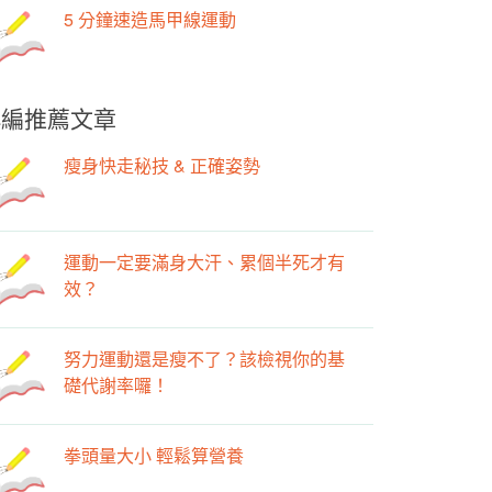
5 分鐘速造馬甲線運動
小編推薦文章
瘦身快走秘技 & 正確姿勢
運動一定要滿身大汗、累個半死才有
效？
努力運動還是瘦不了？該檢視你的基
礎代謝率囉！
拳頭量大小 輕鬆算營養