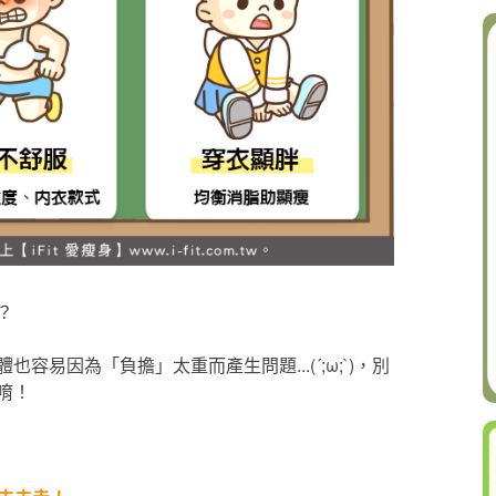
？
易因為「負擔」太重而產生問題...(´;ω;`)，別
唷！