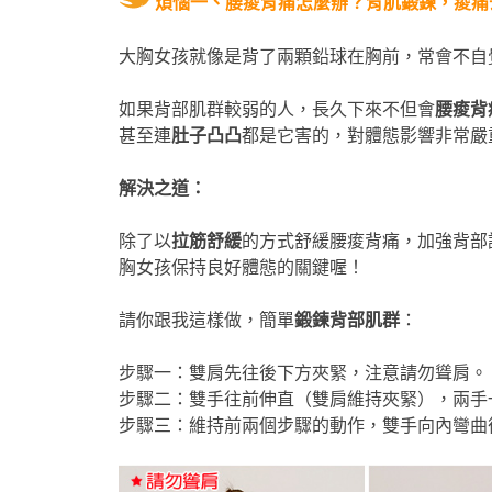
煩惱一、腰痠背痛怎麼辦？背肌鍛鍊，痠痛
大胸女孩就像是背了兩顆鉛球在胸前，常會不自
如果背部肌群較弱的人，長久下來不但會
腰痠背
甚至連
肚子凸凸
都是它害的，對體態影響非常嚴
解決之道：
除了以
拉筋舒緩
的方式舒緩腰痠背痛，加強背部
胸女孩保持良好體態的關鍵喔！
請你跟我這樣做，簡單
鍛鍊背部肌群
：
步驟一：雙肩先往後下方夾緊，注意請勿聳肩。
步驟二：雙手往前伸直（雙肩維持夾緊），兩手
步驟三：維持前兩個步驟的動作，雙手向內彎曲後再