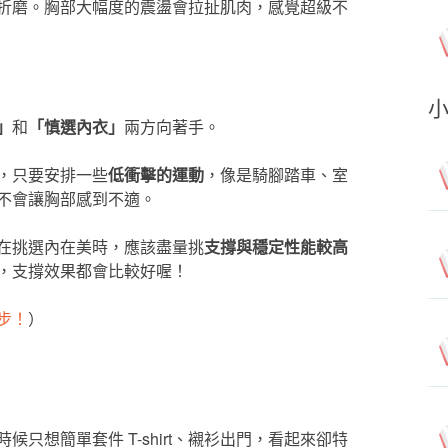
折磨。胸部大幅度的震盪會拉扯肌肉，感覺超級不
」
和
「慎選內衣」
兩方向著手。
，只要安排一些
低衝擊的運動
，像是騎腳踏車、室
不會讓胸部感到不適。
在挑選內在美時，應該盡量挑
支撐與穩定性能較高
，支撐效果都會比較好喔！
步！
）
只想簡單套件 T-shirt、襯衫出門，看起來卻特