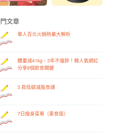
熱門文章
單人百元火鍋熱量大解析
體重減41kg，3年不復胖！韓人氣網紅
分享8個飲食關鍵
3 款低碳減脂食譜
7日瘦身菜單（素食版）