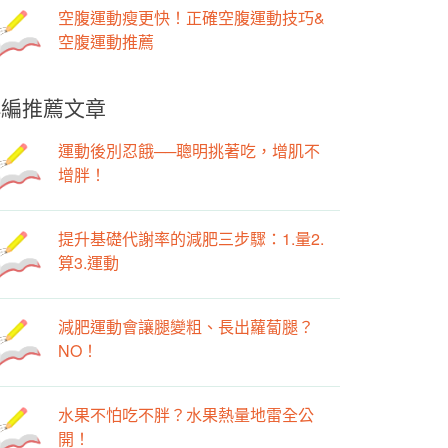
空腹運動瘦更快！正確空腹運動技巧&
空腹運動推薦
小編推薦文章
運動後別忍餓──聰明挑著吃，增肌不
增胖！
提升基礎代謝率的減肥三步驟：1.量2.
算3.運動
減肥運動會讓腿變粗、長出蘿蔔腿？
NO！
水果不怕吃不胖？水果熱量地雷全公
開！