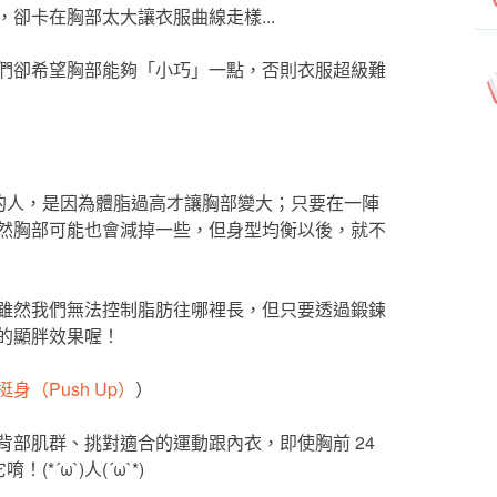
卻卡在胸部太大讓衣服曲線走樣...
們卻希望胸部能夠「小巧」一點，否則衣服超級難
成的人，是因為體脂過高才讓胸部變大；只要在一陣
然胸部可能也會減掉一些，但身型均衡以後，就不
雖然我們無法控制脂肪往哪裡長，但只要透過鍛鍊
的顯胖效果喔！
（Push Up）
）
部肌群、挑對適合的運動跟內衣，即使胸前 24
*´ω`)人(´ω`*)