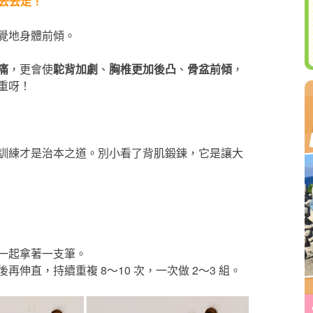
去去走！
覺地身體前傾。
痛
，更會使
駝背加劇
、
胸椎更加後凸
、
骨盆前傾
，
重呀！
訓練才是治本之道。別小看了背肌鍛鍊，它是讓大
一起拿著一支筆。
伸直，持續重複 8～10 次，一次做 2～3 組。