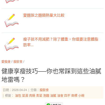
愛麵族之麵類熱量大比較
瘦子就不用減肥？除了體重，你還要注意體脂
肪率...
愛瘦身
/
瘦飲食
/
健康享瘦技巧──你也常踩到這些油膩
地雷嗎？
日期：2026-04-24
分類：
瘦飲食
標籤：
油包
菜湯
肉燥
青菜
泡麵
油膩
油會
四不
商標
小碗