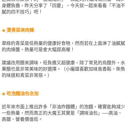
身體負擔，昨天分享了「四要」，今天就一起來看看「不油不
膩的四不技巧」吧！
燙青菜淋肉燥
★
翠綠的青菜是低熱量的健康好食物，然而若在上面淋了油膩膩
的肉燥醬，熱量可是會大幅提高喔！
建議改用醋來調味，低負擔又超健康，除了常見的烏醋外，水
果醋也是非常美味的好選擇。（小編還喜歡加味島香鬆，柴魚
的味道和青菜非常搭。）
吃泡麵油包全加
★
近年來市面上推出許多「非油炸麵體」的泡麵，確實能夠減少
一些熱量，然而真正的大魔王其實是「調味油包」──高油、
高鹽、營養價值低。