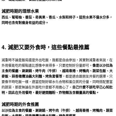
減肥時期的理想水果
西瓜、葡萄柚、番茄、奇異果、香瓜、水梨和柿子。這些水果不僅水分多，
同時也含有對瘦身有益的成分。
4. 減肥又要外食時，這些餐點最推薦
減重時不論是飯局還是外出吃飯，我都是自由參加，其實對減重者來說，在
外用餐能吃的餐點遠比想像中來得多，只要控制好分量即可。
像是以沙拉為
主食的餐廳、涮涮鍋、烤牛肉（牛排）、越南春捲、烤鴨肉、蔬菜包飯、大
麥飯、蒜香橄欖油義大利麵、烤魚套餐等
，都是適合跟朋友共餐的選擇。只
要像平時吃飯一樣，適當控制好碳水化合物和蛋白質的分量，同時搭配豐富
的蔬菜，那麼無論在外面吃什麼都不用擔心了。
自己什麼不該吃早已心知肚
明，因此在外用餐時，最好避開麵粉、炸物類及含糖量高的餐點。
減肥時期的外食推薦
以沙拉為主食的餐廳、涮涮鍋、烤牛肉（牛排）、越南春捲、烤鴨肉、蔬菜
包飯、大麥飯、蒜香橄欖油義大利麵、烤魚套餐等