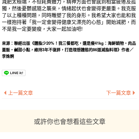
減肥太極端，不但耗費體力，精神方面也會感到相當疲倦及孤
獨，然後憂鬱感隨之襲來，情緒起伏也會變得更嚴重。我克服
了以上種種問題，同時雕塑了我的身形。我希望大家也能和我
一樣抱持著「我一定會變得健康又漂亮的心態」開始減肥，而
不是我一定要變瘦，大家一起加油吧!
來源：聯經出版《體脂少20%！我三餐都吃，還是瘦41kg：海鮮鍋物‧肉品
蓋飯‧鹹甜小點，維持3年不復胖，打造理想體態的86道減脂料理》作者／
李姝婀
上一篇文章
下一篇文章
或許你也會想看這些文章