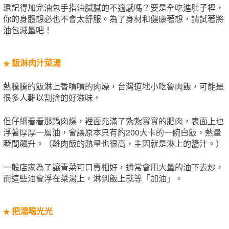
還記得加完油包手指油膩膩的不適感嗎？要是全吃進肚子裡，
你的身體想必也不會太舒服。為了身材和健康著想，請試著將
油包減量吧！
飯淋肉汁菜湯
★
熱騰騰的飯淋上香噴噴的肉燥，台灣道地小吃魯肉飯，可能是
很多人難以割捨的好滋味。
但仔細看看那鍋肉燥，裡面充滿了紮紮實實的肥肉，表面上也
浮著厚厚一層油，會讓原本只有約200大卡的一碗白飯，熱量
瞬間飆升。（雞肉飯的熱量也很高，主因就是淋上的醬汁。）
一般店家為了讓青菜可口賣相好，通常會用大量的油下去炒，
而這些油會浮在菜湯上，淋到飯上就等「加油」。
把湯喝光光
★