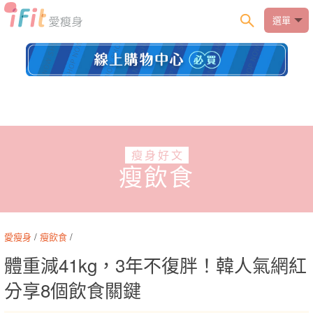
選單
瘦身好文
瘦飲食
愛瘦身
/
瘦飲食
/
體重減41kg，3年不復胖！韓人氣網紅
分享8個飲食關鍵