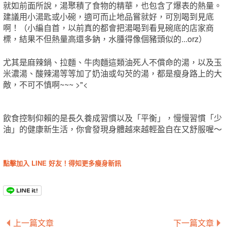
就如前面所說，湯聚積了食物的精華，也包含了爆表的熱量。
建議用小湯匙或小碗，適可而止地品嘗就好，可別喝到見底
啊！（小編自首，以前真的都會把湯喝到看見碗底的店家商
標，結果不但熱量高還多鈉，水腫得像個豬頭似的...orz）
尤其是麻辣鍋、拉麵、牛肉麵這類油死人不償命的湯，以及玉
米濃湯、酸辣湯等等加了奶油或勾芡的湯，都是瘦身路上的大
敵，不可不慎啊~~~ >"<
飲食控制仰賴的是長久養成習慣以及「平衡」，慢慢習慣「少
油」的健康新生活，你會發現身體越來越輕盈自在又舒服喔～
點擊加入 LINE 好友！得知更多瘦身新訊
上一篇文章
下一篇文章