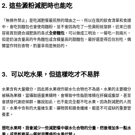
2. 這些澱粉減肥時也能吃
「無條件禁止」是吃減肥餐最煎熬的理由之一，所以在我的飲食清單和食譜
中，會吃到麵包也會使用麵粉，並不會因為吃了一些澱粉就發胖。近來已很
容易買到適合減肥族的各式
全麥麵包
，可以做成三明治，一餐吃一到兩片，
但是奶油含量高的牛角麵包或含糖量高的甜麵包，最好還是得忍住別吃，偶
爾當作特別食物，酌量享用是無妨的。
3. 可以吃水果，但這樣吃才不易胖
水果含有大量糖分，因此將水果視作碳水化合物也不為過。水果的主要糖分
被稱為果糖，當攝取過量果糖時，會導致中性脂肪堆積在肝臟或腹部，甚至
會誘發代謝症候群。雖說如此，也不能完全都不吃水果。因為對減肥的人而
言，水果中含有的大量維生素、礦物質和膳食纖維，都是不可或缺的重要營
養素。
想吃水果時，我會減少一些減肥餐中碳水化合物的分量，然後增加多一點水
果，或是乾脆某一餐就用豐盛的水果代替。