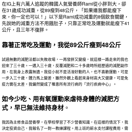
在IG上有六萬人追蹤的韓國人氣營養師Rami從小胖到大，卻
在31歲成功減重，從89瘦到48公斤，「如果連我都能瘦下
來，你一定也可以！」以下是Rami成功減重的8個飲食關鍵，
先說她的減重方法不用餓肚子，只靠正常吃及運動就能瘦下41
公斤，且三年不復胖。
靠著正常吃及運動，我從89公斤瘦到48公斤
試過無數的減肥法都以失敗收場，一再發胖又變瘦，就這樣一路走來的我也
迎來了三十歲。一邁入三十歲，反覆減肥和二十多歲時所經歷過的減肥副作
用，在我身上表露無遺。我從小就不是活潑好動的人，也不喜歡運動，可是
一步入三十歲，體力馬上變差，雖然外觀上看起來身材高大又健康，可是免
疫力實在太差，我儼然變成了罹患所有流行病的「流行疾病中心」。
如今少吃、用有氧運動來虐待身體的減肥方
式，早已無法維持身材
。
我因為主修食品營養學，在學校學習了不少營養知識，在這樣的情況下，我
決定投資自己，我報名了一對一教練課程。用上班的薪水支付課程費用，需