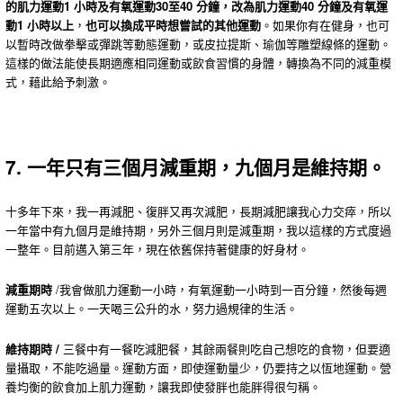
的肌力運動1 小時及有氧運動30至40 分鐘，改為肌力運動40 分鐘及有氧運
動1 小時以上
，
也可以換成平時想嘗試的其他運動
。如果你有在健身，也可
以暫時改做拳擊或彈跳等動態運動，或皮拉提斯、瑜伽等雕塑線條的運動。
這樣的做法能使長期適應相同運動或飲食習慣的身體，轉換為不同的減重模
式，藉此給予刺激。
7. 一年只有三個月減重期，九個月是維持期。
十多年下來，我一再減肥、復胖又再次減肥，長期減肥讓我心力交瘁，所以
一年當中有九個月是維持期，另外三個月則是減重期，我以這樣的方式度過
一整年。目前邁入第三年，現在依舊保持著健康的好身材。
減重期時
/我會做肌力運動一小時，有氧運動一小時到一百分鐘，然後每週
運動五次以上。一天喝三公升的水，努力過規律的生活。
維持期時 /
三餐中有一餐吃減肥餐，其餘兩餐則吃自己想吃的食物，但要適
量攝取，不能吃過量。運動方面，即使運動量少，仍要持之以恆地運動。營
養均衡的飲食加上肌力運動，讓我即使發胖也能胖得很勻稱。