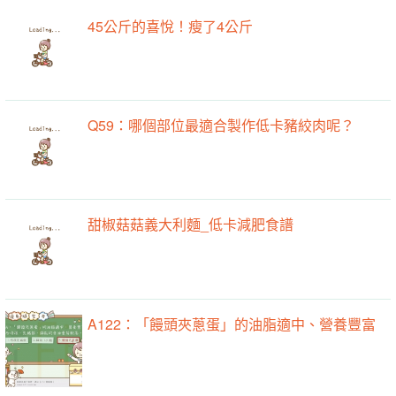
45公斤的喜悅！瘦了4公斤
Q59：哪個部位最適合製作低卡豬絞肉呢？
甜椒菇菇義大利麵_低卡減肥食譜
A122：「饅頭夾蔥蛋」的油脂適中、營養豐富