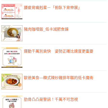
腰痠背痛剋星－「俯臥下背伸展」
豬肉咖哩飯_低卡減肥食譜
運動千萬別貪快 姿勢正確比速度更重要
歐爸美食—韓式辣炒雞排年糕的低卡魔術
肋骨凸凸是警訊！千萬不可忽視