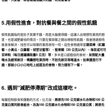
5.用假性進食，對抗餐與餐之間的假性飢餓
假性飢餓指的是肚子其實不餓，而是大腦覺得餓，這讓人出現想吃東西的慾
望，也是減肥最怕的情況。只要在餐與餐之間出現假性飢餓，我會透過假性
進食來解決，找些可以咀嚼的東西來咬一咬。這些食物通常是
蔬菜棒（紅蘿
蔔、小黃瓜、白蘿蔔、球莖甘藍等）、堅果類（35 公克以內）、海苔或可可
豆碎粒（每日建議攝取量5 公克）等
，多半是口感極佳的食材，
並搭配大量
喝水及經常刷牙
。
嘴饞想吃東西時，不妨先刷牙再喝溫水，如果還是行不
通，那就小口小口地吃上述提及的食物，努力撐到下一餐。
6. 遇到"減肥停滯期"改成這樣吃。
每變控制飲食和運動的方式。比方說，
將原先150 公克碳水化合物和100 公
克蛋白質的飲食組合，改為100 公克碳水化合物和150 公克蛋白質
；
將原先