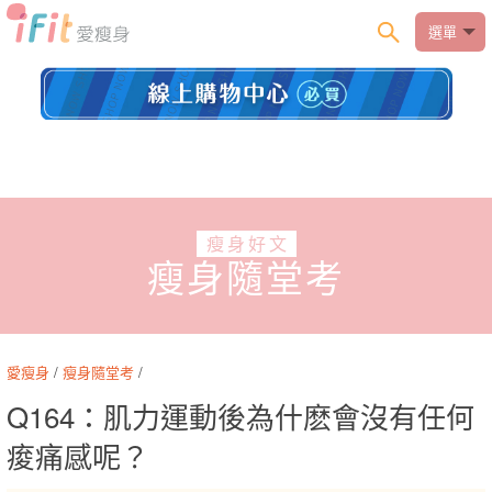
選單
瘦身好文
瘦身隨堂考
愛瘦身
/
瘦身隨堂考
/
Q164：肌力運動後為什麽會沒有任何
痠痛感呢？