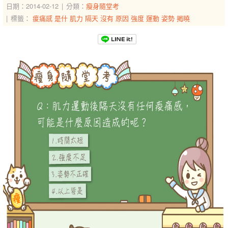
日期：2014-02-12
分類：
瘦身隨堂考
標籤：
痠痛感
是什
肌力
隔天
沒有
原因
強度
運動
姿勢
揭曉