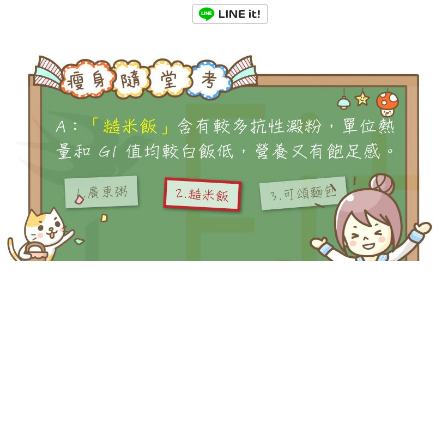
-->
-->
Q：下列哪一種主食的 GI 值較低，比較有益瘦身呢？