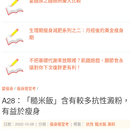
愛麵族之麵類熱量大比較
生理期瘦身減肥系列之二：月經後的黃金瘦身
期
不把基礎代謝率放眼裡？飢餓遊戲，願節食永
遠對你下次復胖更有利！
愛瘦身
/
瘦身隨堂考
/
A28：「糙米飯」含有較多抗性澱粉，
有益於瘦身
日期：2022-10-28
分類：
瘦身隨堂考
標籤：
抗性
糙米飯
澱粉