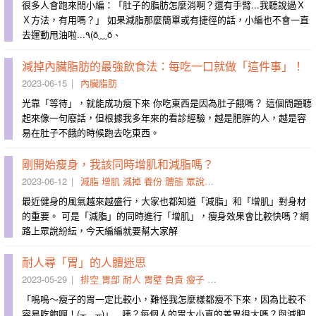
很多人會跑來問小編：「肚子的脂肪怎麼消啊？還有手臂...我聽說過Ｘ
Ｘ方法，有用嗎？」 如果減脂那麼簡單或有捷徑的話，小編也不會一直
去運動甩油啦...٩(ŏ﹏ŏ、
減掉內臟脂肪的最強飲食法：每吃一口就做「這件事」！
2023-06-15
內臟脂肪
光靠「等待」，就能成功瘦下來 你吃東西是因為肚子餓嗎？ 這個問題聽
起來像一句廢話，但根據我多年來的看診經驗，越是肥胖的人，越是容
易在肚子不餓的時候跑去吃東西。
剛開始瘦身，我該同時增肌和減脂嗎？
2023-06-12
減脂
增肌
減掉
養份
體態
眾說紛紜
地先
嚴謹
作用力
風
最近健身的風氣越來越盛行，大家也都知道「減脂」和「增肌」對身材
的重要。 可是「減脂」的同時進行「增肌」，瘦身效果會比較快嗎？網
路上眾說紛紜，今天編編就要幫大家解
耐人尋「胃」的人體迷思
2023-05-29
排空
胃部
耐人
胃壁
負責
瘦子
拍肩
轉移到
依序為
胃會
「嗚嗚～瘦子的胃一定比較小，難怪我怎麼樣都瘦不下來，因為比較不
容易吃飽啊！(╥﹏╥)」 咦？每個人的胃大小真的差異很大嗎？與減肥