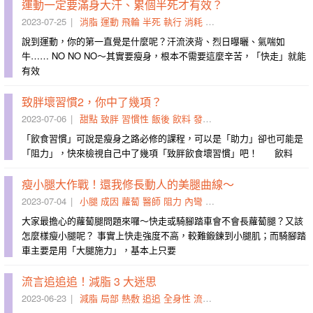
運動一定要滿身大汗、累個半死才有效？
2023-07-25
消脂
運動
飛輪
半死
執行
消耗
每分鐘
大汗
脂肪
開門
說到運動，你的第一直覺是什麼呢？汗流浹背、烈日曝曬、氣喘如
牛…… NO NO NO～其實要瘦身，根本不需要這麼辛苦，「快走」就能
有效
致胖壞習慣2，你中了幾項？
2023-07-06
甜點
致胖
習慣性
飯後
飲料
發出
愛肉
店面
放學
算起來
「飲食習慣」可說是瘦身之路必修的課程，可以是「助力」卻也可能是
「阻力」，快來檢視自己中了幾項「致胖飲食壞習慣」吧！ 飲料
瘦小腿大作戰！還我修長動人的美腿曲線～
2023-07-04
小腿
成因
蘿蔔
醫師
阻力
內彎
專訪
施打
正負
參閱
大家最擔心的蘿蔔腿問題來囉～快走或騎腳踏車會不會長蘿蔔腿？又該
怎麼樣瘦小腿呢？ 事實上快走強度不高，較難鍛鍊到小腿肌；而騎腳踏
車主要是用「大腿施力」，基本上只要
流言追追追！減脂 3 大迷思
2023-06-23
減脂
局部
熱敷
追追
全身性
流言
部位
消脂
脂肪
甩油