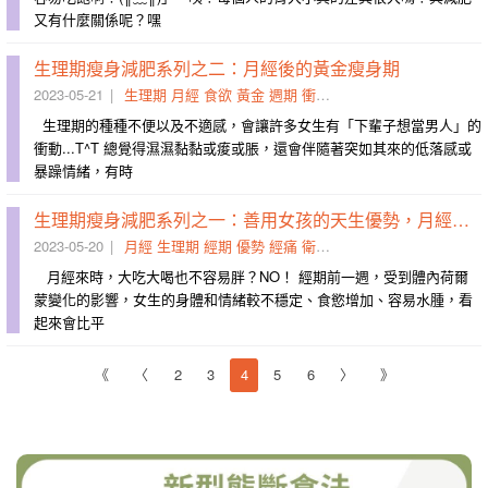
又有什麼關係呢？嘿
生理期瘦身減肥系列之二：月經後的黃金瘦身期
2023-05-21
生理期
月經
食欲
黃金
週期
衝動
調養
女性
說不上
男子
生理期的種種不便以及不適感，會讓許多女生有「下輩子想當男人」的
衝動...T^T 總覺得濕濕黏黏或痠或脹，還會伴隨著突如其來的低落感或
暴躁情緒，有時
生理期瘦身減肥系列之一：善用女孩的天生優勢，月經來可以運動嗎？
2023-05-20
月經
生理期
經期
優勢
經痛
衛生棉
女孩子
暫緩
生息
活
月經來時，大吃大喝也不容易胖？NO！ 經期前一週，受到體內荷爾
蒙變化的影響，女生的身體和情緒較不穩定、食慾增加、容易水腫，看
起來會比平
《
〈
2
3
4
5
6
〉
》