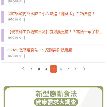
1970-01-01
沒吃很鹹仍然水腫？小心吃進「隱藏版」含鈉食物！
1970-01-01
【營養師工作觀察日誌】瘦還要更瘦！？寫給一輩子都想瘦身的女孩們
1970-01-01
35921 數字瘦身法，5 原則讓你健康瘦
1970-01-01
《
〈
3
4
5
6
7
〉
》