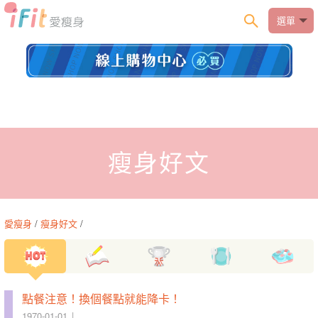
選單
瘦身好文
愛瘦身
/
瘦身好文
/
點餐注意！換個餐點就能降卡！
1970-01-01