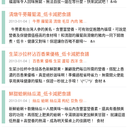
福滋味令人回味無窮、無法自拔～還在等什麼，快來試試吧！ &nb
清燉牛蒡蘿蔔湯_低卡減肥食譜
2013-01-04
牛蒡
蘿蔔湯
清燉
毛豆
內肉
豬腰
人參
蘿蔔
切斜
對味
牛蒡素有台灣人參的美名，含豐富營養、可有效促進體內循環，可說是
營養及保健價值極高的食材唷！和清甜的蘿蔔與滑嫩的豬肉一同下鍋墩
煮，低卡、健康又對味！保證讓你百喝不厭唷～ &n
生菜沙拉杯沾百香果優格_低卡減肥食譜
2013-01-04
百香果
優格
生菜
蘆筍
西洋
含括
果漿
開火
玻璃杯
盛裝
生菜沙拉杯中含括各色新鮮蔬果，兼顧我們每日所需的營養，搭配上香
濃的百香果優格，真是絕妙滋味啊！準備過程省時省力，無需開火便能
享用美味健康的餐點，保證一秒就上手唷！ \(^▽^)/ 食材 &
鮮甜蛤蜊絲瓜湯_低卡減肥食譜
2013-01-04
絲瓜
蛤蜊
絲瓜湯
枸杞
豆魚
份蛋
蛤蜊殼
塊略
吐沙
沖洗
新鮮蛤蜊＋軟嫩絲瓜＝人間美味～絲瓜內含豐富營養素，還具有養顏美
容的功效，再搭配上肥美的蛤蜊，令湯頭滋味更加鮮美甘甜。 就讓這道
低熱量＋高營養的熱湯，成為明天餐桌上的佳餚吧！ 食材