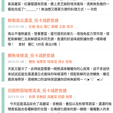
紫高麗菜、紅蘿蔔還有煎蛋，撒上黑芝麻粉增添風味，清爽無負擔的一
餐就完成了^______^！無油煙又簡單方便的料理方式，一次把
鮮蝦南瓜濃湯_低卡減肥食譜
2013-01-09
紅椒
南瓜
蝦仁
鮮蝦
五穀
西洋
牛奶
油水
乳品類
洋蔥
南瓜不僅熱量低、營養豐富，還可達到抗氧化、增強免疫力等作用，搭
配新鮮蝦仁及新鮮蔬菜共同烹調，香濃的好滋味絕對讓你想一嚐再嚐
唷！ 食材 蝦仁 120克 南瓜3塊（
鯛魚味噌湯_低卡減肥食譜
2013-01-08
鯛魚
海帶芽
味噌湯
清水
柴魚
洋蔥
豆腐
味噌
熱湯
無窮
天氣又變冷了，此時就是需要一碗熱湯來暖暖你的心與胃，話不多說快
來試試這道充滿濃濃日式風味的味噌湯吧！搭配新鮮的去骨鯛魚、嫩豆
腐與海帶芽，滑順爽口的滋味保證讓你回味無窮唷～ヾ(●´▽｀●)ノ
田園野蔬咖哩清湯_低卡減肥食譜
2013-01-04
秋葵
杏鮑菇
高麗菜
田園
咖哩
咖哩粉
清湯
化開
番茄
油
今天這道湯品綜合了高麗菜、杏鮑菇、番茄以及秋葵等蔬菜，濃濃的咖
哩香氣融合各種鮮蔬的甘甜，在嘴裡化開來的那一瞬間，暖暖動人的幸