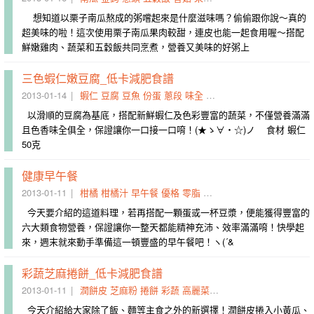
想知道以栗子南瓜熬成的粥嚐起來是什麼滋味嗎？偷偷跟你說～真的
超美味的啦！這次使用栗子南瓜果肉較甜，連皮也能一起食用喔～搭配
鮮嫩雞肉、蔬菜和五穀飯共同烹煮，營養又美味的好粥上
三色蝦仁嫩豆腐_低卡減肥食譜
2013-01-14
蝦仁
豆腐
豆魚
份蛋
蔥段
味全
色香
冷凍
鍋蓋
油脂類
以滑順的豆腐為基底，搭配新鮮蝦仁及色彩豐富的蔬菜，不僅營養滿滿
且色香味全俱全，保證讓你一口接一口唷！(★ゝ∀・☆)ノ 食材 蝦仁
50克
健康早午餐
2013-01-11
柑橘
柑橘汁
早午餐
優格
零脂
小黃瓜
葡萄
洋蔥
全麥
對
今天要介紹的這道料理，若再搭配一顆蛋或一杯豆漿，便能獲得豐富的
六大類食物營養，保證讓你一整天都能精神充沛、效率滿滿唷！快學起
來，週末就來動手準備這一頓豐盛的早午餐吧！ヽ(´&
彩蔬芝麻捲餅_低卡減肥食譜
2013-01-11
潤餅皮
芝麻粉
捲餅
彩蔬
高麗菜
紅蘿蔔
小黃瓜
解凍
乾煎
今天介紹給大家除了飯、麵等主食之外的新選擇！潤餅皮捲入小黃瓜、