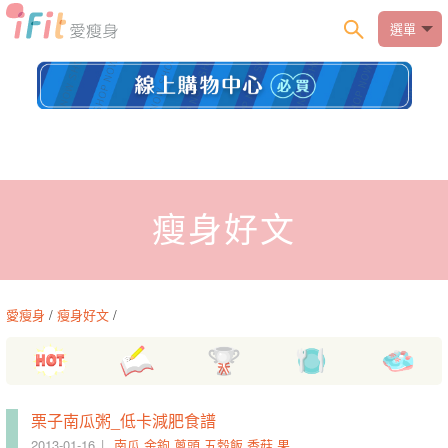
選單
瘦身好文
愛瘦身
/
瘦身好文
/
栗子南瓜粥_低卡減肥食譜
2013-01-16
南瓜
金鉤
蔥頭
五穀飯
香菇
果肉
雞胸肉
稠狀
暗黃色
小