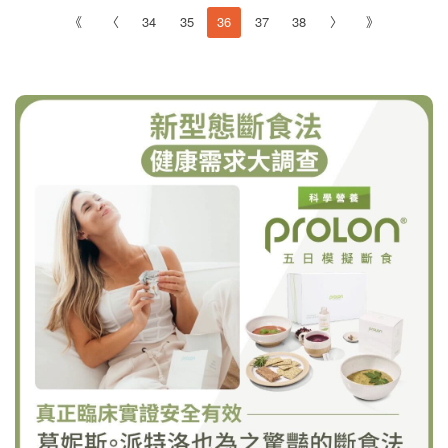
《
〈
34
35
36
37
38
〉
》