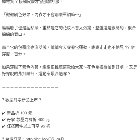
褲材質 ? 接觸皮膚才會那麼舒服。
「微微刷色效果，內衣才不會那麼單調嘛～」
編編聽了也是猛點頭，重點是它的花紋不會太張揚，整體還是很簡約，很合
編編的胃口。
而且它的包覆度也沒話說，編編今天穿著它運動，跳跳走走也不怕晃 ?? 耐
穿度一百分。
如果穿膩了素色內著，編編很推薦這款給大家～花色拿捏得恰到好處 ，又是
好穿脫的背扣設計，運動穿最合適囉 ?
＝＝＝＝＝＝＝＝＝＝＝＝＝＝
? 歡慶丹寧新品上市 ?
✔️ 新品折 100 元
✔️ 丹寧 款壓力褲折 400 元
✔️ 任搭兩件以上再享 95 折
? 台灣訂購：http://bit.ly/2QSLqsR