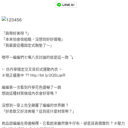
「肩帶好美呀 ?」
「本來怕會很粗糙，沒想到好好摸喔」
「我最愛這種固定式胸墊了～」
嗯哼～編編們七嘴八舌討論的就是這一款 ⤵️
✨ 仿丹寧穩定交叉背扣式運動內衣 ✨
＃現正優惠中 ?? http://bit.ly/2QSLqsR
編編第一次看到丹寧花色還嚇了一跳
想說這種材質做成內衣會好穿嗎 ?
沒想到～穿上完全顛覆了編編的世界觀 ?
「好柔軟又好涼爽喔？這到底什麼材質啊？」
商品部編編在旁邊解釋，它看起來雖然像牛仔布，卻是貨真價實的 ? ＃壓力