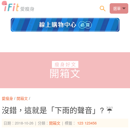
選單
瘦身好文
開箱文
愛瘦身
/
開箱文
/
沒錯，這就是「下雨的聲音」? ☔️
日期：2018-10-26
分類：
開箱文
標籤：
123
123456