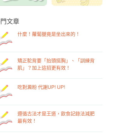
熱門文章
什麼！蘿蔔腿竟是坐出來的！
矯正駝背要「抬頭挺胸」、「訓練背
肌」？加上這招更有效！
吃對澱粉 代謝UP! UP!
遵循古法才是王道，飲食記錄法減肥
最有效！