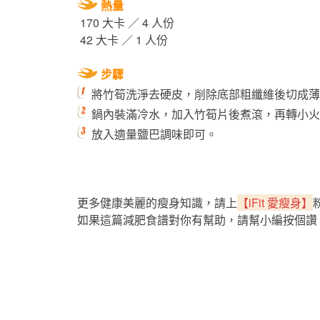
熱量
170 大卡 ／ 4 人份
42 大卡 ／ 1 人份
步驟
將竹筍洗淨去硬皮，削除底部粗纖維後切成薄
鍋內裝滿冷水，加入竹筍片後煮滾，再轉小火煮
放入適量鹽巴調味即可。
更多健康美麗的瘦身知識，請上
【iFit 愛瘦身】
如果這篇減肥食譜對你有幫助，請幫小編按個讚