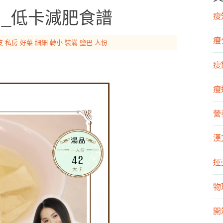
）_低卡減肥食譜
瘦知
瘦
皮
私房
好菜
細細
轉小
裝滿
鹽巴
人份
瘦飲
瘦運
營
漢
運
物
開