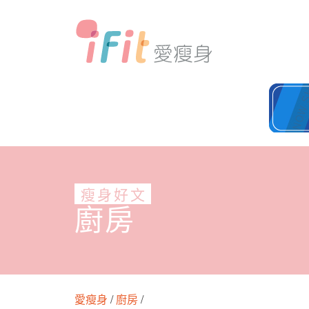
瘦身好文
廚房
愛瘦身
/
廚房
/