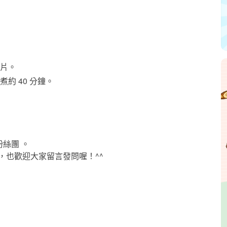
片。
約 40 分鐘。
粉絲團 。
，也歡迎大家留言發問喔！^^