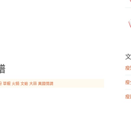
譜
瘦知
瘦
粉
草蝦
火鍋
文蛤
大蒜
異國情調
瘦飲
瘦運
營