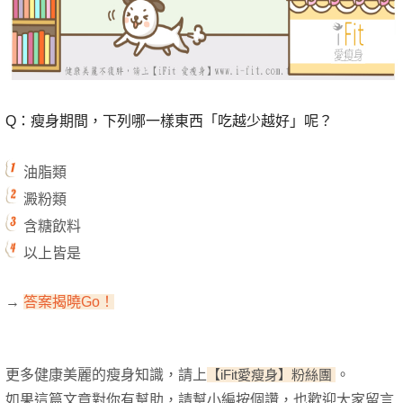
Q：瘦身期間，下列哪一樣東西「吃越少越好」呢？
油脂類
澱粉類
含糖飲料
以上皆是
→
答
案揭曉G
o
！
更多健康美麗的瘦身知識，
請上
【iFit愛瘦身】粉絲團
。
如果這篇文章對你有幫助，請幫小編按個讚，也歡迎大家留言