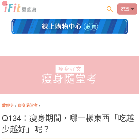
選單
瘦身好文
瘦身隨堂考
愛瘦身
/
瘦身隨堂考
/
Q134：瘦身期間，哪一樣東西「吃越
少越好」呢？