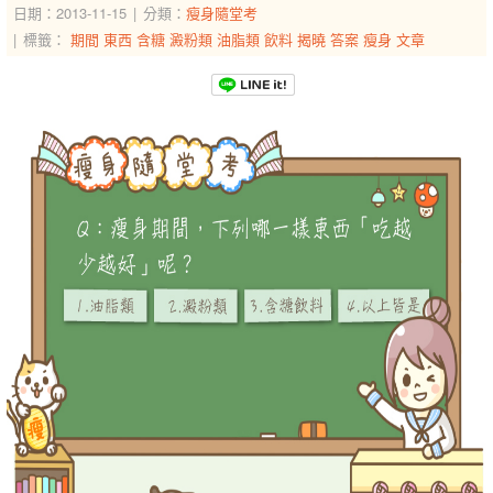
日期：2013-11-15
分類：
瘦身隨堂考
標籤：
期間
東西
含糖
澱粉類
油脂類
飲料
揭曉
答案
瘦身
文章