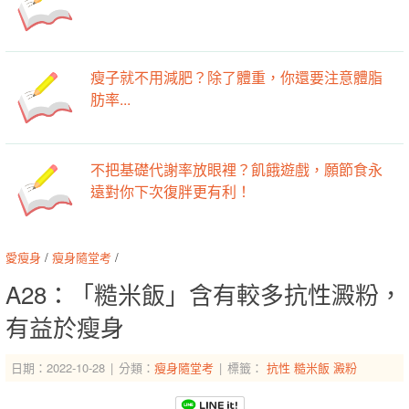
瘦子就不用減肥？除了體重，你還要注意體脂
肪率...
不把基礎代謝率放眼裡？飢餓遊戲，願節食永
遠對你下次復胖更有利！
愛瘦身
/
瘦身隨堂考
/
A28：「糙米飯」含有較多抗性澱粉，
有益於瘦身
日期：2022-10-28
分類：
瘦身隨堂考
標籤：
抗性
糙米飯
澱粉