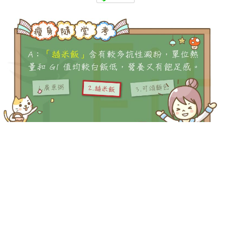
-->
-->
Q：下列哪一種主食的 GI 值較低，比較有益瘦身呢？