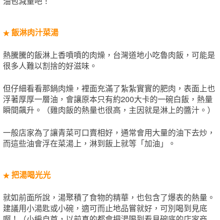
油包減量吧！
飯淋肉汁菜湯
★
熱騰騰的飯淋上香噴噴的肉燥，台灣道地小吃魯肉飯，可能是
很多人難以割捨的好滋味。
但仔細看看那鍋肉燥，裡面充滿了紮紮實實的肥肉，表面上也
浮著厚厚一層油，會讓原本只有約200大卡的一碗白飯，熱量
瞬間飆升。（雞肉飯的熱量也很高，主因就是淋上的醬汁。）
一般店家為了讓青菜可口賣相好，通常會用大量的油下去炒，
而這些油會浮在菜湯上，淋到飯上就等「加油」。
把湯喝光光
★
就如前面所說，湯聚積了食物的精華，也包含了爆表的熱量。
建議用小湯匙或小碗，適可而止地品嘗就好，可別喝到見底
啊！（小編自首，以前真的都會把湯喝到看見碗底的店家商