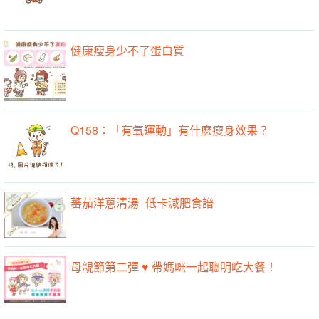
健康瘦身少不了蛋白質
Q158：「有氧運動」有什麽瘦身效果？
蕃茄洋蔥清湯_低卡減肥食譜
母親節第二彈 ♥ 帶媽咪一起聰明吃大餐！