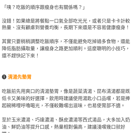
「咦？吃飯的順序跟瘦身也有關係嗎？」
沒錯！如果總是將餐點一口氣全部吃光光，或者只是卡卡計較
熱量、沒有顧慮到營養均衡，長期下來還是不容易健康瘦身！
其實只要稍稍調整吃飯順序，不僅能避免吃掉過多食物，還能
降低脂肪攝取量，讓瘦身之路更加順利。這麼聰明的小技巧，
還不趕快記下來！
❶
清湯先墊胃
吃飯前先用爽口的清湯墊胃，像是蔬菜清湯、昆布清湯都是既
低卡又美味的好選擇，飲用時建議使用湯匙小口品嚐，若是捧
起碗稀哩呼嚕喝光，不僅較難嚐出滋味，也易使胃部不適。
至於玉米濃湯、巧達濃湯、酥皮濃湯等西式湯品，大多加入奶
油、鮮奶油等提升口感，熱量相對偏高，建議淺嚐幾口就好