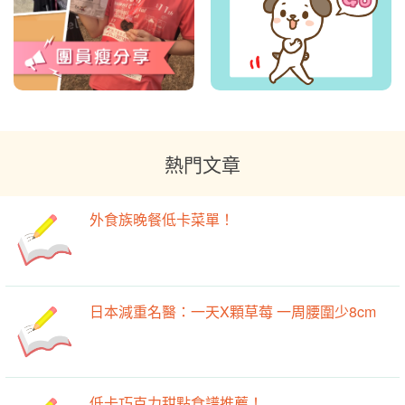
熱門文章
外食族晚餐低卡菜單！
日本減重名醫：一天X顆草莓 一周腰圍少8cm
低卡巧克力甜點食譜推薦！