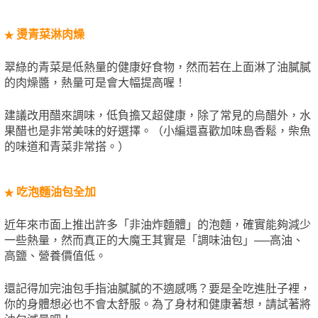
燙青菜淋肉燥
★
翠綠的青菜是低熱量的健康好食物，然而若在上面淋了油膩膩
的肉燥醬，熱量可是會大幅提高喔！
建議改用醋來調味，低負擔又超健康，除了常見的烏醋外，水
果醋也是非常美味的好選擇。（小編還喜歡加味島香鬆，柴魚
的味道和青菜非常搭。）
吃泡麵油包全加
★
近年來市面上推出許多「非油炸麵體」的泡麵，確實能夠減少
一些熱量，然而真正的大魔王其實是「調味油包」──高油、
高鹽、營養價值低。
還記得加完油包手指油膩膩的不適感嗎？要是全吃進肚子裡，
你的身體想必也不會太舒服。為了身材和健康著想，請試著將