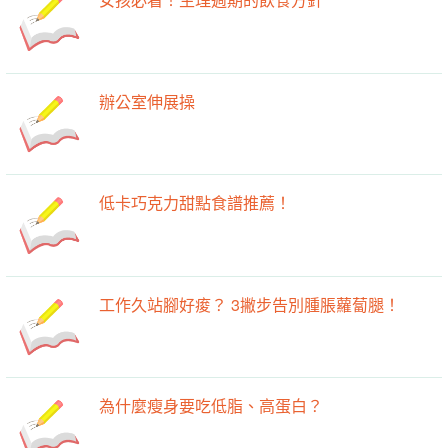
辦公室伸展操
低卡巧克力甜點食譜推薦！
工作久站腳好痠？ 3撇步告別腫脹蘿蔔腿！
為什麼瘦身要吃低脂、高蛋白？