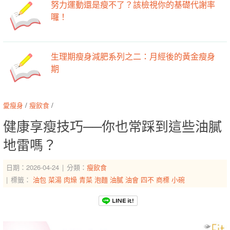
努力運動還是瘦不了？該檢視你的基礎代謝率
囉！
生理期瘦身減肥系列之二：月經後的黃金瘦身
期
愛瘦身
/
瘦飲食
/
健康享瘦技巧──你也常踩到這些油膩
地雷嗎？
日期：2026-04-24
分類：
瘦飲食
標籤：
油包
菜湯
肉燥
青菜
泡麵
油膩
油會
四不
商標
小碗