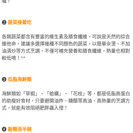
囉！
❷
蔬菜接著吃
各類蔬菜都含有豐富的維生素及膳食纖維，可說是天然的綜合
維他命，建議多選擇幾種不同顏色的蔬菜，以簡單汆燙、不加
油清炒等方式烹調，不僅可補充營養和膳食纖維，熱量也相對
較低唷！^^
❸
低脂海鮮類
海鮮類如「草蝦」、「蛤蠣」、「花枝」等，都是低脂高蛋白
的助瘦好食材，只要避開油炸、糖醋等高油、高熱量的烹調方
式，就能有效阻絕肥胖蟲入侵！
❹
飯類添半碗