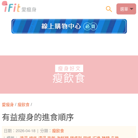
選單
瘦身好文
瘦飲食
愛瘦身
/
瘦飲食
/
有益瘦身的進食順序
日期：2026-04-18
分類：
瘦飲食
標籤：
清湯
順序
濃湯
吃飯
海鮮類
顧慮到
阻絕
巧達
豬腱
先墊