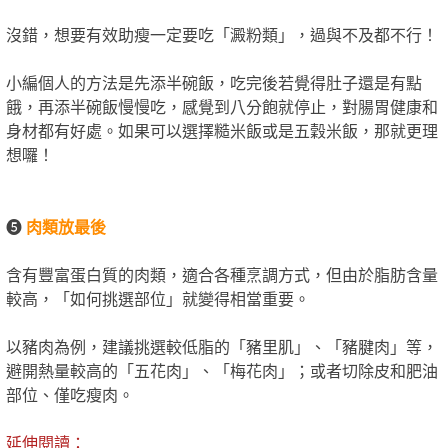
沒錯，想要有效助瘦一定要吃「澱粉類」，過與不及都不行！
小編個人的方法是先添半碗飯，吃完後若覺得肚子還是有點
餓，再添半碗飯慢慢吃，感覺到八分飽就停止，對腸胃健康和
身材都有好處。如果可以選擇糙米飯或是五穀米飯，那就更理
想囉！
❺
肉類放最後
含有豐富蛋白質的肉類，適合各種烹調方式，但由於脂肪含量
較高，「如何挑選部位」就變得相當重要。
以豬肉為例，建議挑選較低脂的「豬里肌」、「豬腱肉」等，
避開熱量較高的「五花肉」、「梅花肉」；或者切除皮和肥油
部位、僅吃瘦肉。
延伸閱讀：