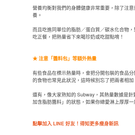
營養均衡對我們的身體健康非常重要，除了注意
養。
而且吃進同單位的脂肪／蛋白質／碳水化合物，
吃正餐，把熱量省下來喝珍奶或吃甜點唷！
★
注意「醬料包」等額外熱量
有些食品在標示熱量時，會把分開包裝的食品分
的食物也常見此狀況，這時候別忘了把兩者相加
還有，像大家熟知的 Subway，其熱量數據
加含脂肪醬料」的狀態，如果你總愛淋上厚厚一
點擊加入 LINE 好友！得知更多瘦身新訊