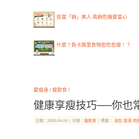
拒當「鈉」美人 高鈉危機要當心
什麼？負卡路里食物愈吃愈瘦！？
愛瘦身
/
瘦飲食
/
健康享瘦技巧──你也
日期：2026-04-24
分類：
瘦飲食
標籤：
油包
菜湯
肉