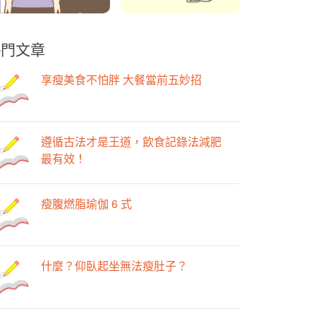
熱門文章
享瘦美食不怕胖 大餐當前五妙招
遵循古法才是王道，飲食記錄法減肥
最有效！
瘦腹燃脂瑜伽 6 式
什麼？仰臥起坐無法瘦肚子？