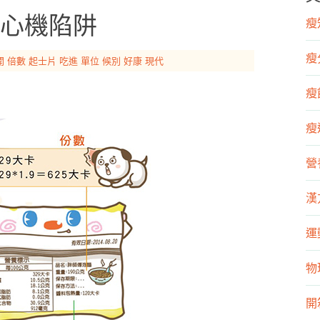
心機陷阱
瘦知
瘦
開
倍數
起士片
吃進
單位
候別
好康
現代
瘦飲
瘦運
營
漢
運
物
開