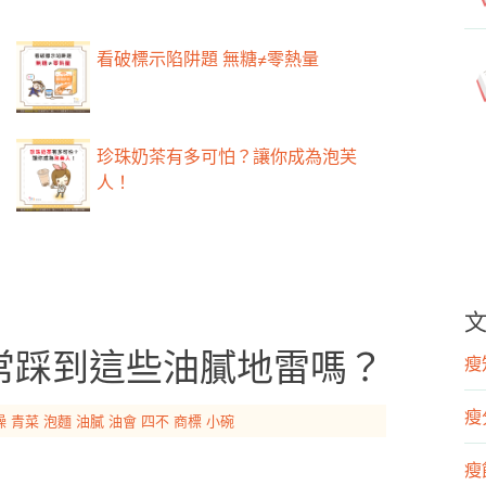
看破標示陷阱題 無糖≠零熱量
珍珠奶茶有多可怕？讓你成為泡芙
人！
常踩到這些油膩地雷嗎？
瘦知
瘦
燥
青菜
泡麵
油膩
油會
四不
商標
小碗
瘦飲