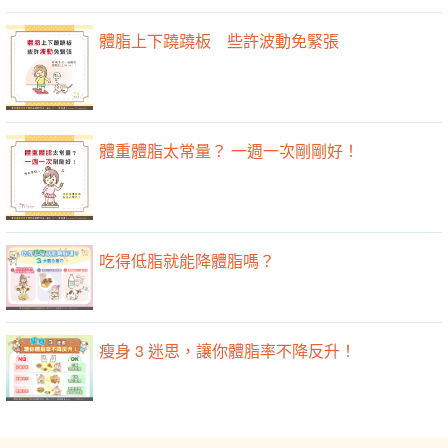
體脂上下蹺蹺板 些許波動免緊張
體重體脂太常量？ 一週一次剛剛好！
吃得低脂就能降體脂嗎？
瘦身 3 迷思，讓你體脂率不降反升！