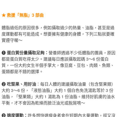
★
救援「無脂」3 部曲
體脂過低的原因很多，例如攝取過少的熱量、油脂，甚至是過
度運動都有可能造成。想要擁有健康的身體，下列三點就要確
實遵守喔～
❶
蛋白質份量攝取足夠：
營養師遇過不少低體脂的團員，原因
都是蛋白質吃得太少。建議每日應該攝取起碼 3～6 份蛋白
質，一份大約女生半個手掌大，像豆腐、豆包、肉類、魚類、
蛋類都是不錯的選擇。
❷
吃堅果、用好油
：每日人體的建議攝取油量（包含堅果類）
大約 3～6 份，「液態油脂」大約 1 個白色免洗湯匙等於 3 份
油脂，「堅果類」大約 1 湯匙為 1 份油脂。維持好肌膚的油水
平衡，才不會因為乾燥而臉泛油光或脫屑唷～
❸
適度運動：
許多想快速瘦身者會在短期內大量運動，卻又沒