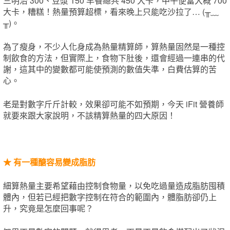
三明治 300、豆漿 150 早餐總共 450 大卡，中午便當大概 700
大卡，糟糕！熱量預算超標，看來晚上只能吃沙拉了… (╥﹏
╥)。
為了瘦身，不少人化身成為熱量精算師，算熱量固然是一種控
制飲食的方法，但實際上，食物下肚後，還會經過一連串的代
謝，這其中的變數都可能使預測的數值失準，白費估算的苦
心。
老是對數字斤斤計較，效果卻可能不如預期，今天 iFit 營養師
就要來跟大家說明，不該精算熱量的四大原因！
★ 有一種醣容易變成脂肪
細算熱量主要希望藉由控制食物量，以免吃過量造成脂肪囤積
體內，但若已經把數字控制在符合的範圍內，體脂肪卻仍上
升，究竟是怎麼回事呢？