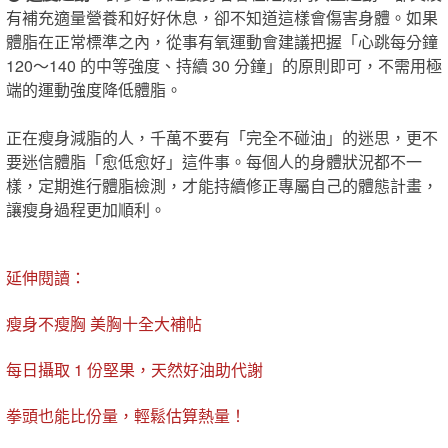
有補充適量營養和好好休息，卻不知道這樣​會​傷害身體。如果
體脂在正常標準之內，從事有氧運動會建議把握​「​心跳每分鐘
120～140 的中等強度、持續 30 分鐘​」​的原則即可，不需用極
端的運動強度降低體脂。
正在瘦身減脂的人，千萬不要有「完全不碰油」的迷思，更不
要迷信體脂「愈低愈好」這件事。每個人的身體狀況都不一
樣，定期進行體脂檢測，才能持續修正專屬自己的體態計畫，
讓瘦身過程更加順利。
延伸閱讀：
瘦身不瘦胸 美胸十全大補帖
每日攝取 1 份堅果，天然好油助代謝
拳頭也能比份量，輕鬆估算熱量！