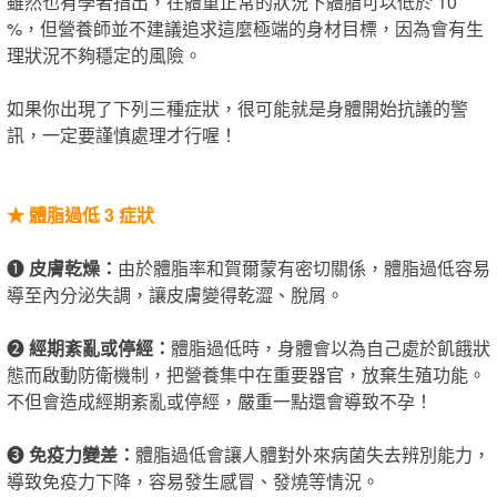
雖然也有學者指出，在體重正常的狀況下體脂可以低於 10
%，但營養師並不建議追求這麼極端的身材目標，因為會有生
理狀況不夠穩定的風險。
如果你出現了下列三種症狀，很可能就是身體開始抗議的警
訊，一定要謹慎處理才行喔！
★
體脂過低 3 症狀
❶
皮膚乾燥：
由於體脂率​和賀爾蒙有密切關係，體脂過低容易
導至內分泌失調，讓皮膚變得乾澀、脫屑。
❷
經期紊亂或停經：
體脂過低時，身體會以為自己處於飢餓狀
態而啟動防衛機制，把營養集中在重要器官，放棄生殖功能。
不但會造成經期紊亂或停經，嚴重一點還會導致不孕！
❸
免疫力變差：
體脂過低會讓人體對外來病菌失去辨別能力，
導致免疫力下降，容易發生感冒、發燒等情況。