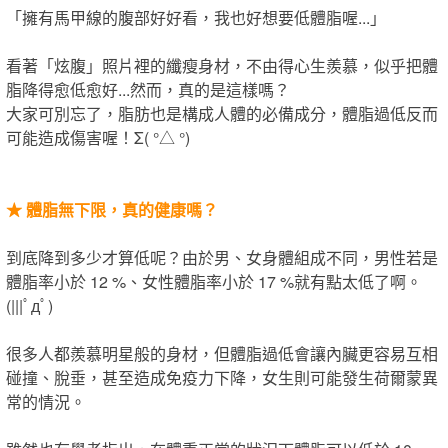
「​擁有馬甲線的腹部好好看，我也好想要低體脂喔...」
看著「炫腹」照片裡的纖瘦身材，​不由得心生羨慕，​似乎把體
脂降得愈低愈好​...​然而​​，​真的是這樣嗎？
大家可別忘了，脂肪也是構成人體的必備成分，體脂過低​反而​
可能造成傷害​喔​！Σ( °△ °)
★
體脂無下限，真的健康嗎？
到底降到多少才算低呢？由於男、女身體組成不同，男性若是
體脂率小於 12 %、女性體脂率小於 17 %就有點太低了啊。
(|||ﾟдﾟ)
很多人都羨慕明星般的身材，但體脂過低會讓內臟更容易互相
碰撞、脫垂，甚至造成免疫力下降，女生​則​可能發生荷爾蒙異
常的情況。