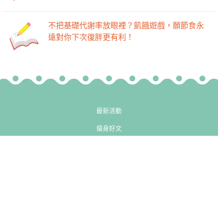
不把基礎代謝率放眼裡？飢餓遊戲，願節食永
遠對你下次復胖更有利！
最新活動
瘦身好文
-->
-->
廚房
健身房
小知識
熱門專欄
精彩影片