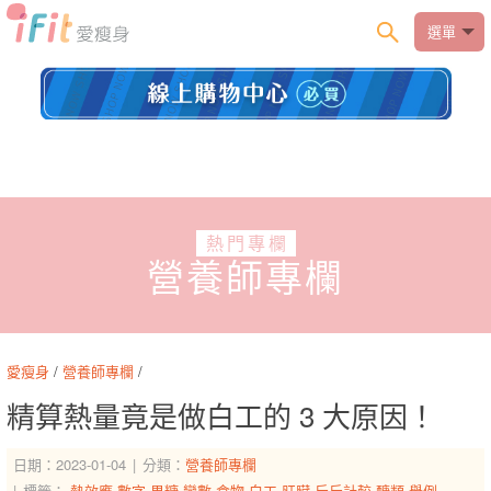
選單
熱門專欄
營養師專欄
愛瘦身
/
營養師專欄
/
精算熱量竟是做白工的 3 大原因！
日期：2023-01-04
分類：
營養師專欄
標籤：
熱效應
數字
果糖
變數
食物
白工
肝臟
斤斤計較
醣類
舉例