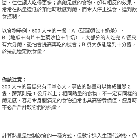
慾，往往讓人吃得更多；高飽足感的食物，卻有相反的效果，
常常在熱量還低於預估時就感到飽，而令人停止進食，達到飲
食控制。
以食物舉例，600 大卡的一餐：A（菠蘿麵包＋奶茶）、
B（地瓜＋肉片＋生菜沙拉＋牛奶），大部分的人吃完 A 餐只
有六分飽，恐怕會提高再吃的機會；B 餐大多能達到十分飽，
於是能穩定飲食量。
你該注意：
300 大卡的蛋糕只有手掌心大，等值的熱量可以換成雞腿 2
隻，蔬菜則是 1 公斤以上；相同熱量的食物，不一定有同樣的
飽足感，容易令身體滿足的食物通常也具高營養價值，瘦身時
不必斤斤計較它們的熱量。
計算熱量是控制飲食的一種方式，但數字進入生理代謝後，仍