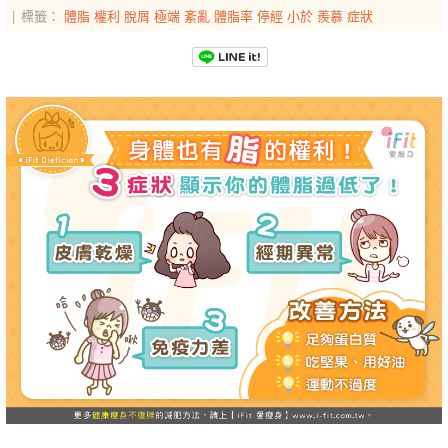
標籤：
體脂
權利
脫屑
極端
紊亂
體脂率
停經
小於
羨慕
症狀