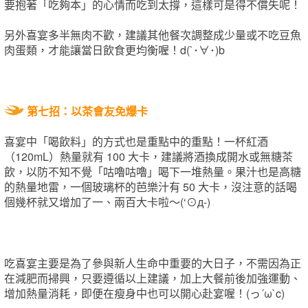
要抱著「吃夠本」的心情而吃到太撐，這樣可是得不償失呢！
另外喜宴多半無肉不歡，建議其他餐次調整成少量或不吃豆魚
肉蛋類，才能讓當日飲食更均衡喔！d(`･∀･)b
第七招：以茶會友免爆卡
喜宴中「喝飲料」的方式也是重點中的重點！一杯紅酒
（120mL）熱量就有 100 大卡，建議將酒換成開水或無糖茶
飲，以防不知不覺「咕嚕咕嚕」喝下一堆熱量。果汁也是高糖
的熱量地雷，一個玻璃杯的芭樂汁有 50 大卡，沒注意的話喝
個幾杯就又增加了一、兩百大卡啦～(‘⊙д-)
吃喜宴主要是為了參與新人生命中重要的大日子，不需因為正
在減肥而掃興，只要遵循以上建議，加上大餐前後加強運動、
增加熱量消耗，即便在瘦身中也可以開心赴宴喔！(っ´ω`c)