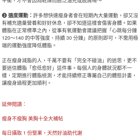
平衡，才不會因為乾燥而臉泛油光或脫屑唷～
❸
適度運動：
許多想快速瘦身者會在短期內大量運動，卻又沒
有補充適量營養和好好休息，卻不知道這樣​會​傷害身體。如果
體脂在正常標準之內，從事有氧運動會建議把握​「​心跳每分鐘
120～140 的中等強度、持續 30 分鐘​」​的原則即可，不需用極
端的運動強度降低體脂。
正在瘦身減脂的人，千萬不要有「完全不碰油」的迷思，更不
要迷信體脂「愈低愈好」這件事。每個人的身體狀況都不一
樣，定期進行體脂檢測，才能持續修正專屬自己的體態計畫，
讓瘦身過程更加順利。
延伸閱讀：
瘦身不瘦胸 美胸十全大補帖
每日攝取 1 份堅果，天然好油助代謝