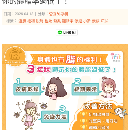
你的體脂率過低了！
日期：2026-04-18
分類：
營養師專欄
標籤：
體脂
權利
脫屑
極端
紊亂
體脂率
停經
小於
羨慕
症狀