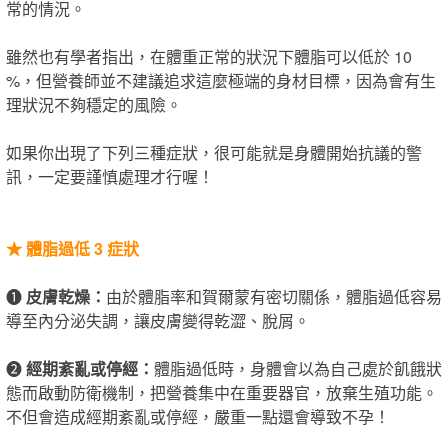
常的情況。
雖然也有學者指出，在體重正常的狀況下體脂可以低於 10
%，但營養師並不建議追求這麼極端的身材目標，因為會有生
理狀況不夠穩定的風險。
如果你出現了下列三種症狀，很可能就是身體開始抗議的警
訊，一定要謹慎處理才行喔！
★
體脂過低 3 症狀
❶
皮膚乾燥：
由於體脂率​和賀爾蒙有密切關係，體脂過低容易
導至內分泌失調，讓皮膚變得乾澀、脫屑。
❷
經期紊亂或停經：
體脂過低時，身體會以為自己處於飢餓狀
態而啟動防衛機制，把營養集中在重要器官，放棄生殖功能。
不但會造成經期紊亂或停經，嚴重一點還會導致不孕！