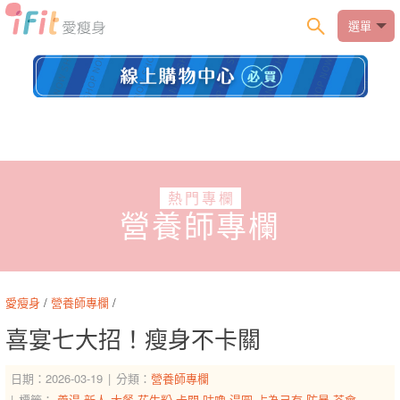
選單
熱門專欄
營養師專欄
愛瘦身
/
營養師專欄
/
喜宴七大招！瘦身不卡關
日期：2026-03-19
分類：
營養師專欄
標籤：
羹湯
新人
大餐
花生粉
卡關
咕嚕
湯圓
占為己有
防暴
茶會