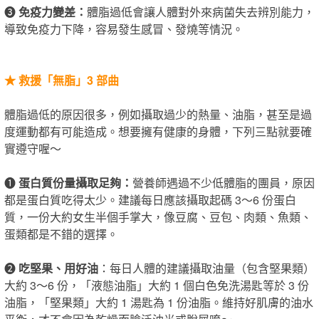
❸
免疫力變差：
體脂過低會讓人體對外來病菌失去辨別能力，
導致免疫力下降，容易發生感冒、發燒等情況。
★
救援「無脂」3 部曲
體脂過低的原因很多，例如攝取過少的熱量、油脂，甚至是過
度運動都有可能造成。想要擁有健康的身體，下列三點就要確
實遵守喔～
❶
蛋白質份量攝取足夠：
營養師遇過不少低體脂的團員，原因
都是蛋白質吃得太少。建議每日應該攝取起碼 3～6 份蛋白
質，一份大約女生半個手掌大，像豆腐、豆包、肉類、魚類、
蛋類都是不錯的選擇。
❷
吃堅果、用好油
：每日人體的建議攝取油量（包含堅果類）
大約 3～6 份，「液態油脂」大約 1 個白色免洗湯匙等於 3 份
油脂，「堅果類」大約 1 湯匙為 1 份油脂。維持好肌膚的油水