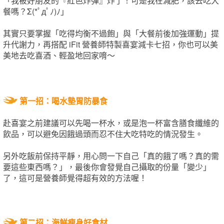
「我被好朋友的『紅色炸彈』炸了！可是我在減肥，該去吃大
餐嗎？Σ(*ﾟдﾟﾉ)ﾉ」
其實只要掌握「吃得均衡不過飽」與「大餐前後加強運動」提
升代謝力，再搭配 iFit 營養師特製喜宴減卡七招，你也可以美
美地去吃喜酒、輕盈地回家唷～
第一招：喝水墊胃防暴食
赴喜宴之前建議可以先喝一杯水，或是泡一杯富含膳食纖維的
飲品，可以避免因餓過頭而忍不住大吃特吃的情況發生。
另外吃飯前保持平靜，用心問一下自己「真的餓了嗎？真的需
要這些東西嗎？」，最後你會發覺自己攝取的份量「變少」
了，這可是營養師覺得超有效的方法喔！
第二招：海鮮瘦身好食材