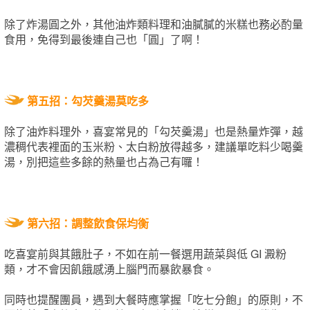
除了炸湯圓之外，其他油炸類料理和油膩膩的米糕也務必酌量
食用，免得到最後連自己也「圓」了啊！
第五招：勾芡羹湯莫吃多
除了油炸料理外，喜宴常見的「勾芡羹湯」也是熱量炸彈，越
濃稠代表裡面的玉米粉、太白粉放得越多，建議單吃料少喝羹
湯，別把這些多餘的熱量也占為己有囉！
第六招：調整飲食保均衡
吃喜宴前與其餓肚子，不如在前一餐選用蔬菜與低 GI 澱粉
類，才不會因飢餓感湧上腦門而暴飲暴食。
同時也提醒團員，遇到大餐時應掌握「吃七分飽」的原則，不