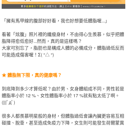
「​擁有馬甲線的腹部好好看，我也好想要低體脂喔...」
看著「炫腹」照片裡的纖瘦身材，​不由得心生羨慕，​似乎把體
脂降得愈低愈好​...​然而​​，​真的是這樣嗎？
大家可別忘了，脂肪也是構成人體的必備成分，體脂過低​反而​
可能造成傷害​喔​！Σ( °△ °)
★
體脂無下限，真的健康嗎？
到底降到多少才算低呢？由於男、女身體組成不同，男性若是
體脂率小於 12 %、女性體脂率小於 17 %就有點太低了啊。
(|||ﾟдﾟ)
很多人都羨慕明星般的身材，但體脂過低會讓內臟更容易互相
碰撞、脫垂，甚至造成免疫力下降，女生​則​可能發生荷爾蒙異