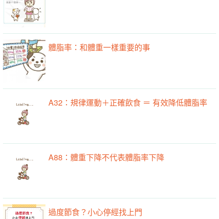
體脂率：和體重一樣重要的事
A32：規律運動＋正確飲食 ＝ 有效降低體脂率
A88：體重下降不代表體脂率下降
過度節食？小心停經找上門