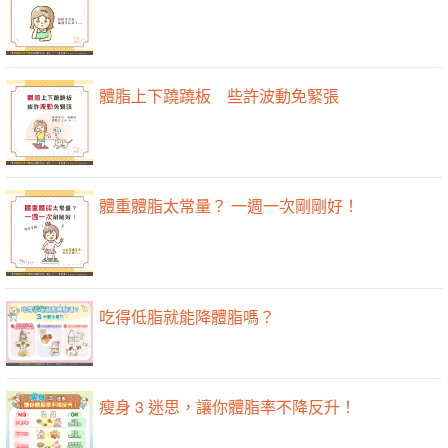
體脂上下蹺蹺板 些許波動免緊張
體重體脂太常量？ 一週一次剛剛好！
吃得低脂就能降體脂嗎？
瘦身 3 迷思，讓你體脂率不降反升！