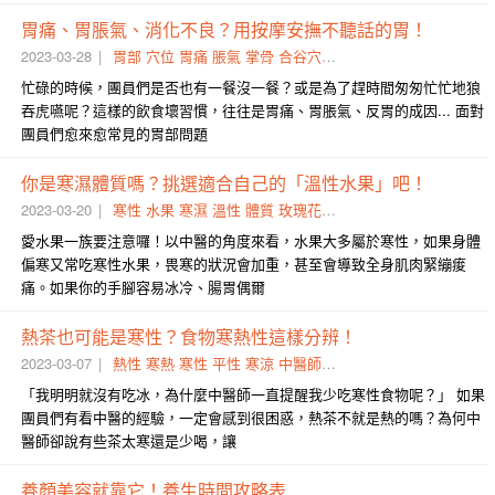
胃痛、胃脹氣、消化不良？用按摩安撫不聽話的胃！
2023-03-28
胃部
穴位
胃痛
脹氣
掌骨
合谷穴
中脘穴
想吐
天樞穴
按壓
忙碌的時候，團員們是否也有一餐沒一餐？或是為了趕時間匆匆忙忙地狼
吞虎嚥呢？這樣的飲食壞習慣，往往是胃痛、胃脹氣、反胃的成因... 面對
團員們愈來愈常見的胃部問題
你是寒濕體質嗎？挑選適合自己的「溫性水果」吧！
2023-03-20
寒性
水果
寒濕
溫性
體質
玫瑰花
花茶
果皮
愛水果一族要注意囉！以中醫的角度來看，水果大多屬於寒性，如果身體
偏寒又常吃寒性水果，畏寒的狀況會加重，甚至會導致全身肌肉緊繃痠
痛。如果你的手腳容易冰冷、腸胃偶爾
熱茶也可能是寒性？食物寒熱性這樣分辨！
2023-03-07
熱性
寒熱
寒性
平性
寒涼
中醫師
發熱
涼性
食物
薄荷
「我明明就沒有吃冰，為什麼中醫師一直提醒我少吃寒性食物呢？」 如果
團員們有看中醫的經驗，一定會感到很困惑，熱茶不就是熱的嗎？為何中
醫師卻說有些茶太寒還是少喝，讓
養顏美容就靠它！養生時間攻略表