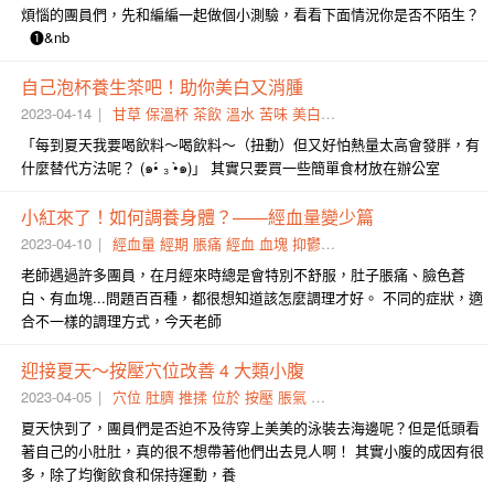
煩惱的團員們，先和編編一起做個小測驗，看看下面情況你是否不陌生？
❶&nb
自己泡杯養生茶吧！助你美白又消腫
2023-04-14
甘草
保溫杯
茶飲
溫水
苦味
美白
火氣
養生茶
白朮
調和
「每到夏天我要喝飲料～喝飲料～（扭動）但又好怕熱量太高會發胖，有
什麼替代方法呢？ (๑•́ ₃ •̀๑)」 其實只要買一些簡單食材放在辦公室
小紅來了！如何調養身體？——經血量變少篇
2023-04-10
經血量
經期
脹痛
經血
血塊
抑鬱
小紅
老師遇過許多團員，在月經來時總是會特別不舒服，肚子脹痛、臉色蒼
白、有血塊...問題百百種，都很想知道該怎麼調理才好。 不同的症狀，適
合不一樣的調理方式，今天老師
迎接夏天～按壓穴位改善 4 大類小腹
2023-04-05
穴位
肚臍
推揉
位於
按壓
脹氣
肚皮
小腹
鬆垮
便秘型
夏天快到了，團員們是否迫不及待穿上美美的泳裝去海邊呢？但是低頭看
著自己的小肚肚，真的很不想帶著他們出去見人啊！ 其實小腹的成因有很
多，除了均衡飲食和保持運動，養