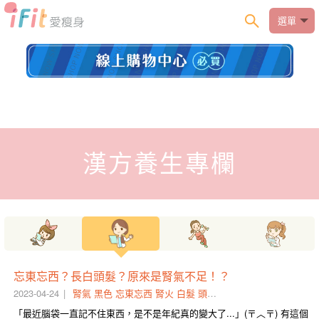
選單
漢方養生專欄
忘東忘西？長白頭髮？原來是腎氣不足！？
2023-04-24
腎氣
黑色
忘東忘西
腎火
白髮
頭髮
耳鳴
長白
盜汗
腎陰
「最近腦袋一直記不住東西，是不是年紀真的變大了...」(〒︿〒) 有這個