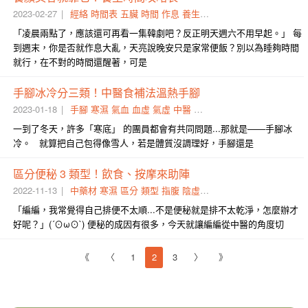
2023-02-27
經絡
時間表
五臟
時間
作息
養生
養顏
時辰
氣會
脾經
「凌晨兩點了，應該還可再看一集韓劇吧？反正明天週六不用早起。」 每
到週末，你是否就作息大亂，天亮說晚安只是家常便飯？別以為睡夠時間
就行，在不對的時間還醒著，可是
手腳冰冷分三類！中醫食補法溫熱手腳
2023-01-18
手腳
寒濕
氣血
血虛
氣虛
中醫
體質
貪涼
水氣
調理
一到了冬天，許多「寒底」 的團員都會有共同問題...那就是——手腳冰
冷。 就算把自己包得像雪人，若是體質沒調理好，手腳還是
區分便秘 3 類型！飲食、按摩來助陣
2022-11-13
中藥材
寒濕
區分
類型
指腹
陰虛
解決之道
助陣
飲食法
穴
「編編，我常覺得自己排便不太順...不是便秘就是排不太乾淨，怎麼辦才
好呢？」(´⊙ω⊙`) 便秘的成因有很多，今天就讓編編從中醫的角度切
《
〈
1
2
3
〉
》