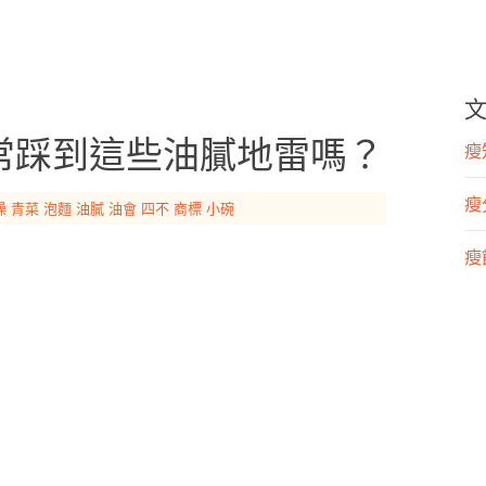
常踩到這些油膩地雷嗎？
瘦知
瘦
燥
青菜
泡麵
油膩
油會
四不
商標
小碗
瘦飲
瘦運
營
漢
運