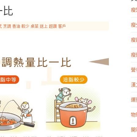
一比
瘦知
瘦
式
烹調
香油
較少
桌菜
送上
超讚
客戶
瘦飲
瘦運
營
漢
運
物
開