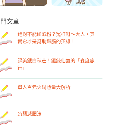
熱門文章
絕對不能碰澱粉？冤枉呀～大人，其
實它才是幫助燃脂的英雄！
絕美銀白秋芒！鍛鍊仙氣的「森度旅
行」
單人百元火鍋熱量大解析
蒟蒻減肥法