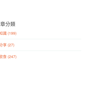
文章分類
識 (199)
分享 (27)
食 (247)
動 (155)
養師專欄 (106)
方養生專欄 (25)
動生理專欄 (21)