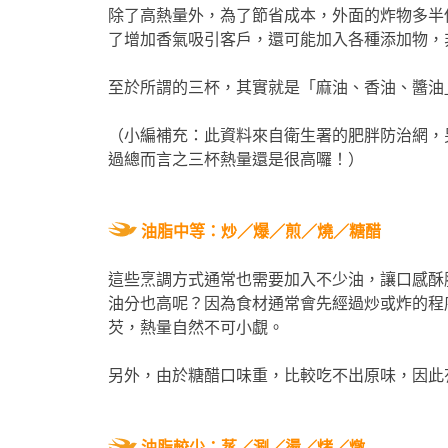
除了高熱量外，為了節省成本，外面的炸物多半
了增加香氣吸引客戶，還可能加入各種添加物，
至於所謂的三杯，其實就是「麻油、香油、醬油」
（小編補充：此資料來自衛生署的肥胖防治網，
過總而言之三杯熱量還是很高囉！）
油脂中等：炒／爆／煎／燒／糖醋
這些烹調方式通常也需要加入不少油，讓口感酥
油分也高呢？因為食材通常會先經過炒或炸的程
芡，熱量自然不可小覷。
另外，由於糖醋口味重，比較吃不出原味，因此
油脂較少：蒸／涮／燙／烤／燉