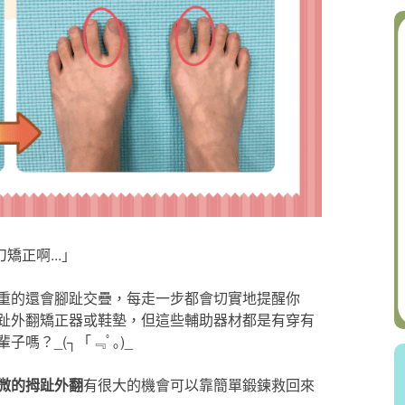
矯正啊...」
重的還會腳趾交疊，每走一步都會切實地提醒你
趾外翻矯正器或鞋墊，但這些輔助器材都是有穿有
嗎？_(┐「﹃ﾟ｡)_
微的拇趾外翻
有很大的機會可以靠簡單鍛鍊救回來