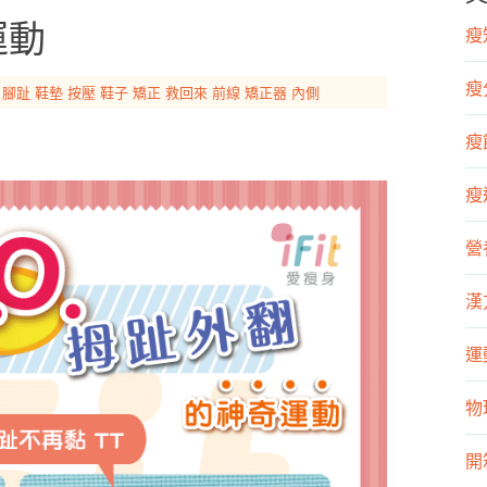
運動
瘦知
瘦
腳趾
鞋墊
按壓
鞋子
矯正
救回來
前線
矯正器
內側
瘦飲
瘦運
營
漢
運
物
開