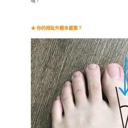
唷！
★ 你的拇趾外翻多嚴重？