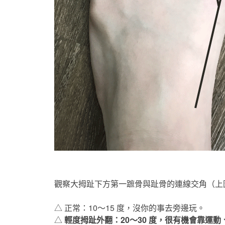
觀察大拇趾下方第一蹠骨與趾骨的連線交角（上
△ 正常：10～15 度，沒你的事去旁邊玩。
△
輕度拇趾外翻：20～30 度，很有機會靠運