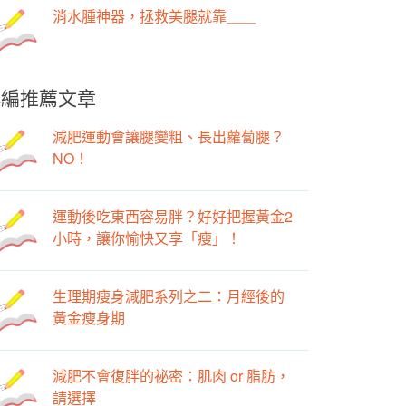
消水腫神器，拯救美腿就靠＿＿
小編推薦文章
減肥運動會讓腿變粗、長出蘿蔔腿？
NO！
運動後吃東西容易胖？好好把握黃金2
小時，讓你愉快又享「瘦」！
生理期瘦身減肥系列之二：月經後的
黃金瘦身期
減肥不會復胖的祕密：肌肉 or 脂肪，
請選擇