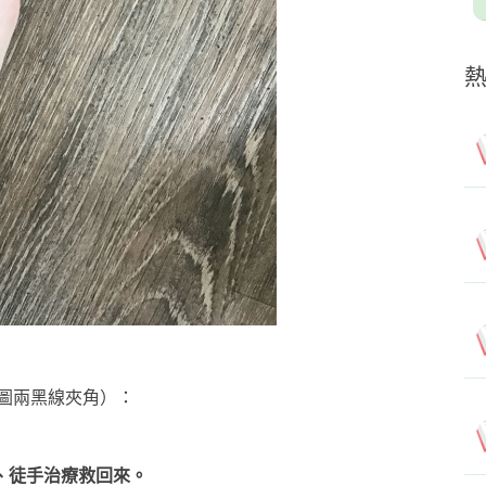
圖兩黑線夾角）：
動、徒手治療救回來。