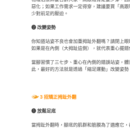
惡化；如果工作需求一定得穿，建議要買「高跟
少對前足的壓迫。
❷
改變姿勢
你知道站姿不良也會加重拇趾外翻嗎？請閉上眼
如果是在內側（大拇趾這側），就代表重心擺錯
當腳習慣了三七步、重心在內側的錯誤站姿，體
此，最好的方法就是透過「縮足運動」改變姿勢
3 招矯正拇趾外翻
❶
放鬆足底
當拇趾外翻時，腳底的肌群和筋膜為了適應它，