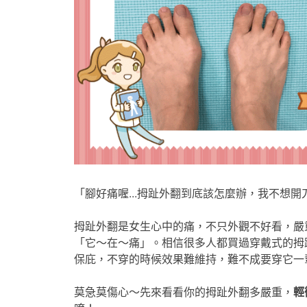
「腳好痛喔...拇趾外翻到底該怎麼辦，我不想開刀
拇趾外翻是女生心中的痛，不只外觀不好看，嚴
「它～在～痛」。相信很多人都買過穿戴式的拇
保庇，不穿的時候效果難維持，難不成要穿它一輩子
莫急莫傷心～先來看看你的拇趾外翻多嚴重，
輕