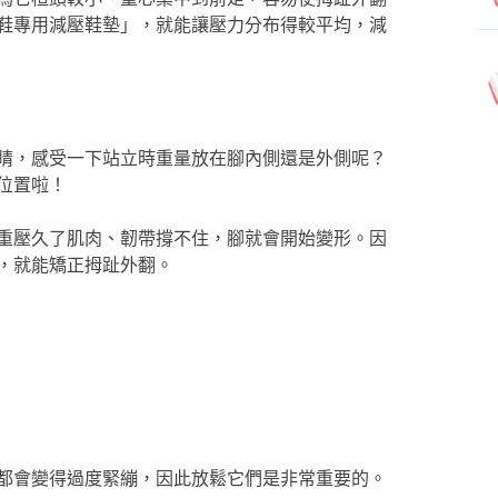
鞋專用減壓鞋墊」，就能讓壓力分布得較平均，減
睛，感受一下站立時重量放在腳內側還是外側呢？
位置啦！
重壓久了肌肉、韌帶撐不住，腳就會開始變形。因
，就能矯正拇趾外翻。
都會變得過度緊繃，因此放鬆它們是非常重要的。