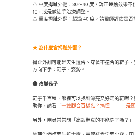
△ 中度拇趾外翻：30～40 度，矯正運動效
化，或是做徒手治療調整。
△ 重度拇趾外翻：超過 40 度，請醫師評估是
★ 為什麼會拇趾外翻？
拇趾外翻可能是天生遺傳、穿著不適合的鞋子、
方向下手：鞋子、姿勢。
❶
改變鞋子
鞋子千百種，哪裡可以找到漂亮又好走的鞋呢？
助你，請看「
一雙腳合百樣鞋？搞懂______是
另外，團員常常問「高跟鞋真的不能穿了嗎？」
物理治療師要告訴大家，高跟鞋肯定要少穿，因