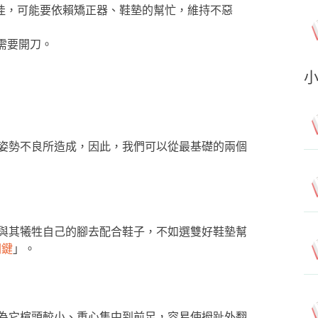
果不佳，可能要依賴矯正器、鞋墊的幫忙，維持不惡
否需要開刀。
姿勢不良所造成，因此，我們可以從最基礎的兩個
與其犧牲自己的腳去配合鞋子，不如選雙好鞋墊幫
關鍵
」。
為它楦頭較小、重心集中到前足，容易使拇趾外翻