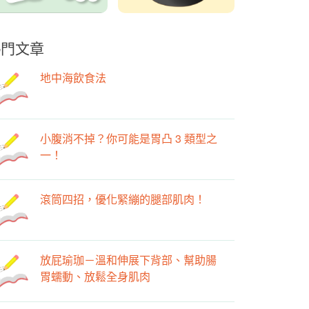
熱門文章
地中海飲食法
小腹消不掉？你可能是胃凸 3 類型之
一！
滾筒四招，優化緊繃的腿部肌肉！
放屁瑜珈－溫和伸展下背部、幫助腸
胃蠕動、放鬆全身肌肉