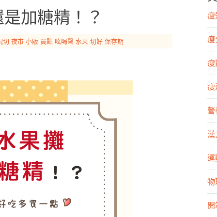
還是加糖精！？
瘦知
瘦
現切
夜市
小販
買點
吆喝聲
水果
切好
保存期
瘦飲
瘦運
營
漢
運
物
開