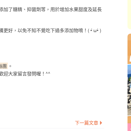
添加了糖精、抑菌劑等，用於增加水果甜度及延長
，以免不知不覺吃下過多添加物唷！( • ̀ω•́ )
。
粉絲團
歡迎大家留言發問喔！^^
下一篇文章