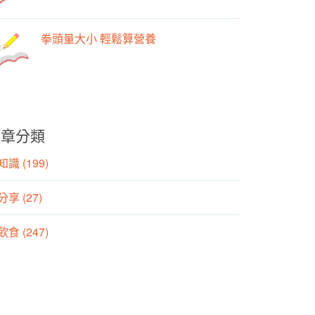
拳頭量大小 輕鬆算營養
文章分類
識 (199)
分享 (27)
食 (247)
動 (155)
養師專欄 (106)