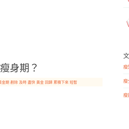
瘦身期？
瘦知
瘦
黃金期
剷除
及時
盡快
黃金
回歸
累積下來
短暫
瘦飲
瘦運
營