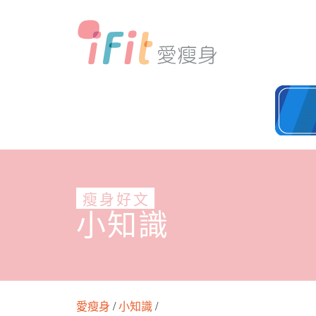
瘦身好文
小知識
愛瘦身
/
小知識
/