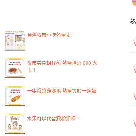
台灣夜市小吃熱量表
夜市美食蚵仔煎 熱量逼近 600 大
卡！
一隻爆漿雞腿捲 熱量等於一碗飯
水果可以代替澱粉類嗎？