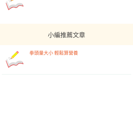
小編推薦文章
拳頭量大小 輕鬆算營養
運動後別忍餓──聰明挑著吃，增肌不增胖！
-->
-->
瘦身快走秘技 & 正確姿勢