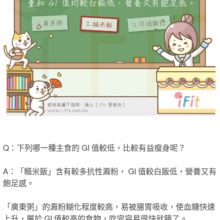
Q：下列哪一種主食的 GI 值較低，比較有益瘦身呢？
A：「糙米飯」
含有較多抗性澱粉， GI 值較白飯低，營養又有
飽足感。
「廣東粥」的澱粉糊化程度較高，易被腸胃吸收，使血糖快速
上升，屬於 GI 值較高的食物，吃完容易很快就餓了。