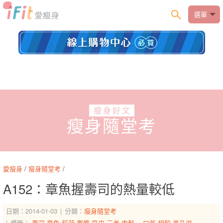
選單
瘦身好文
瘦身隨堂考
愛瘦身
/
瘦身隨堂考
/
A152：章魚握壽司的熱量較低
日期：2014-01-03
分類：
瘦身隨堂考
標籤：
壽司
章魚
稻荷
軍艦
豆皮
三者
肉鬆
一口氣
相較
美乃滋