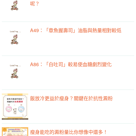
呢？
A49：「章魚握壽司」油脂與熱量相對較低
A86：「白吐司」較易使血糖劇烈變化
飯放冷更益於瘦身？關鍵在於抗性澱粉
瘦身能吃的澱粉量比你想像中還多！