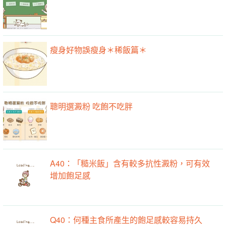
瘦身好物誤瘦身＊稀飯篇＊
聰明選澱粉 吃飽不吃胖
A40：「糙米飯」含有較多抗性澱粉，可有效
增加飽足感
Q40：何種主食所產生的飽足感較容易持久