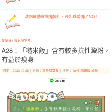
減肥運動會讓腿變粗、長出蘿蔔腿？NO！
愛瘦身
/
瘦身隨堂考
/
A28：「糙米飯」含有較多抗性澱粉，
有益於瘦身
日期：2022-10-28
分類：
瘦身隨堂考
標籤：
抗性
糙米飯
澱粉