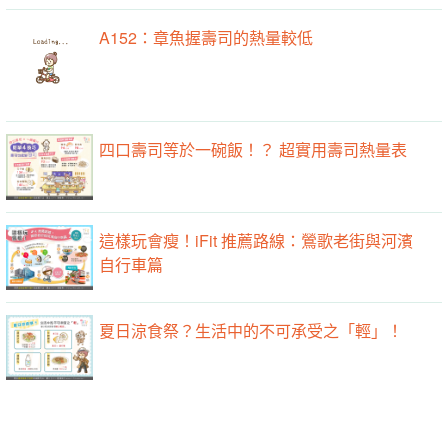
A152：章魚握壽司的熱量較低
四口壽司等於一碗飯！？ 超實用壽司熱量表
這樣玩會瘦！iFit 推薦路線：鶯歌老街與河濱
自行車篇
夏日涼食祭？生活中的不可承受之「輕」！