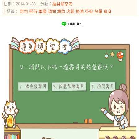
日期：2014-01-03
分類：
瘦身隨堂考
標籤：
壽司
稻荷
軍艦
請問
章魚
肉鬆
揭曉
答案
熱量
瘦身