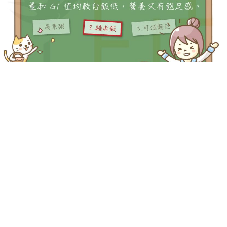
-->
-->
Q：下列哪一種主食的 GI 值較低，比較有益瘦身呢？
A：「糙米飯」
含有較多抗性澱粉， GI 值較白飯低，營養又有
飽足感。
「廣東粥」的澱粉糊化程度較高，易被腸胃吸收，使血糖快速