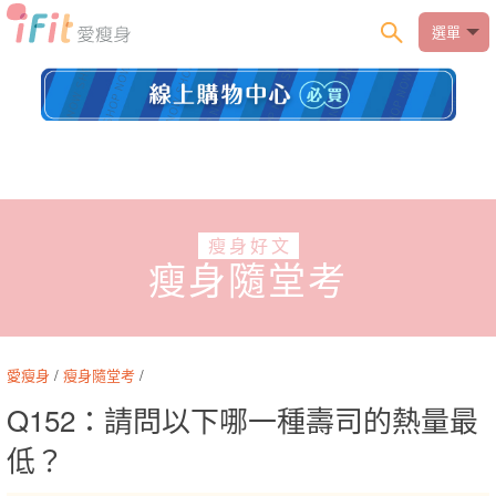
選單
瘦身好文
瘦身隨堂考
愛瘦身
/
瘦身隨堂考
/
Q152：請問以下哪一種壽司的熱量最
低？