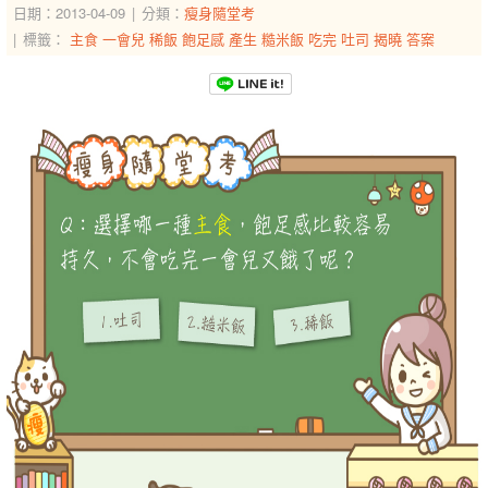
日期：2013-04-09
分類：
瘦身隨堂考
標籤：
主食
一會兒
稀飯
飽足感
產生
糙米飯
吃完
吐司
揭曉
答案