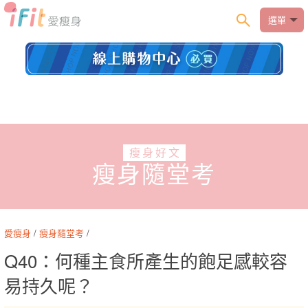
選單
瘦身好文
瘦身隨堂考
愛瘦身
/
瘦身隨堂考
/
Q40：何種主食所產生的飽足感較容
易持久呢？