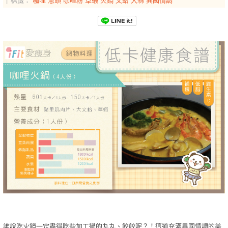
誰說吃火鍋一定盡得吃些加工過的丸丸、餃餃呢？！這道充滿異國情調的美