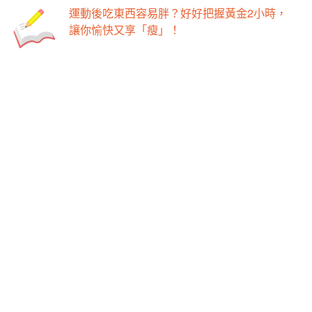
運動一定要滿身大汗、累個半死才有效？
-->
-->
快速減肥？羅馬和肥肉都不是一天造成的！
最新活動
瘦身好文
廚房
健身房