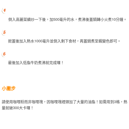
倒入高麗菜續炒一下後，加500毫升的水，煮沸後蓋鍋轉小火煮10分鐘。
掀蓋後加入熱水1000毫升並倒入剩下食材，再蓋鍋煮至蝦變色即可。
最後加入低脂牛奶煮沸就完成囉！
小撇步
請使用咖哩粉而非咖哩塊，因咖哩塊裡頭加了大量的油脂！如需用到3格，熱
量就破300大卡囉！