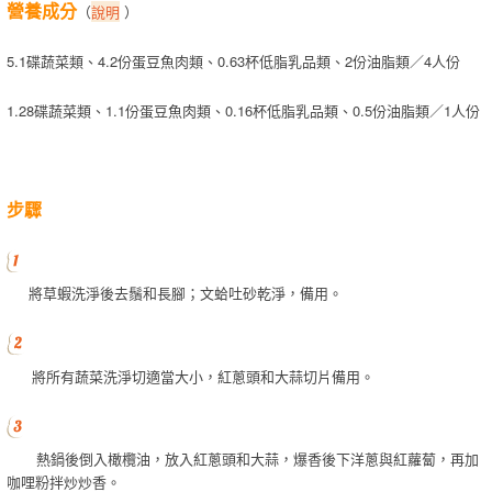
營養成分
（
說明
）
5.1碟蔬菜類、4.2份蛋豆魚肉類、0.63杯低脂乳品類、2份油脂類／4人份
1.28碟蔬菜類、1.1份蛋豆魚肉類、0.16杯低脂乳品類、0.5份油脂類／1人份
步驟
將草蝦洗淨後去鬚和長腳；文蛤吐砂乾淨，備用。
將所有蔬菜洗淨切適當大小，紅蔥頭和大蒜切片備用。
熱鍋後倒入橄欖油，放入紅蔥頭和大蒜，爆香後下洋蔥與紅蘿蔔，再加
咖哩粉拌炒炒香。