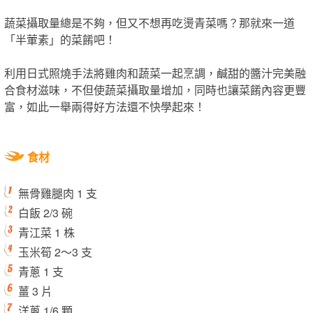
蔬菜攝取量總是不夠，但又不想再吃燙青菜嗎？那就來一道
「半葷素」的菜餚吧！
利用日式照燒手法將雞肉和蔬菜一起烹調，鹹甜的醬汁完美融
合食材滋味，不但使蔬菜攝取量增加，同時也讓菜餚內容更豐
富，如此一舉兩得好方法還不快學起來！
食材
無骨雞腿肉 1 支
白飯 2/3 碗
青江菜 1 株
玉米筍 2～3 支
青蔥 1 支
薑 3 片
洋蔥 1/6 顆