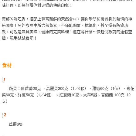
味料理，即將顛覆你對火鍋的傳統印象！
濃郁的咖哩香，搭配上豐富新鮮的天然食材，讓你瞬間彷彿置身於熱情的神
秘國度！另外咖哩中所含薑黃素，不僅能開胃、抗氧化，甚至還有防癌功
效，可說是兼具美味、健康的完美料理！還在等什麼～快趁倒數前的連假空
檔，親手試試看吧！
食材
蔬菜：紅蘿蔔20克 、高麗菜200克（1／6顆）、甜椒60克（1個）、青花
菜60克、洋蔥50克（1／4個） 、紅蔥頭10克、大蒜5瓣、杏鮑菇 100克（2
支）
草蝦6隻