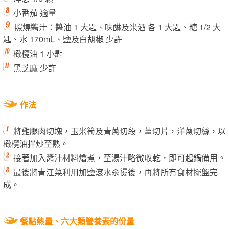
小番茄 適量
照燒醬汁：醬油 1 大匙、味醂及米酒 各 1 大匙、糖 1/2 大
匙、水 170mL、鹽及白胡椒 少許
橄欖油 1 小匙
黑芝麻 少許
作法
將雞腿肉切塊，玉米筍及青蔥切段，薑切片，洋蔥切絲，以
橄欖油拌炒至熟。
接著加入醬汁材料燴煮，至湯汁略微收乾，即可起鍋備用。
最後將青江菜利用加鹽滾水汆燙後，再將所有食材擺盤完
成。
餐點熱量、六大類營養素的份量