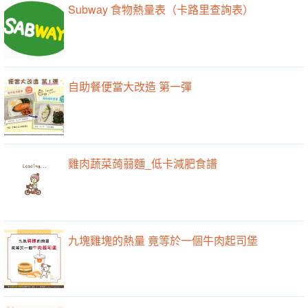
Subway 食物熱量表（卡路里查詢表）
自助餐便當大改造 第一彈
雞肉蔬菜蒟蒻麵_低卡減肥食譜
九塊雞塊的熱量 竟等於一個牛肉起司堡