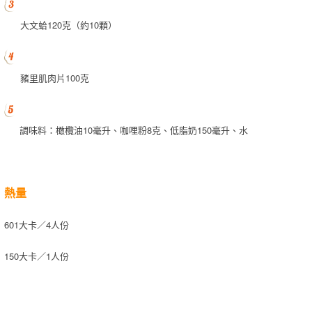
大文蛤120克（約10顆）
豬里肌肉片100克
調味料：橄欖油10毫升、咖哩粉8克、低脂奶150毫升、水
熱量
601大卡／4人份
150大卡／1人份