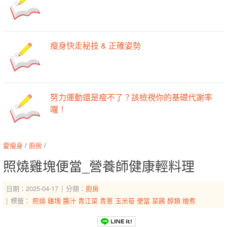
瘦身快走秘技 & 正確姿勢
努力運動還是瘦不了？該檢視你的基礎代謝率
囉！
愛瘦身
/
廚房
/
照燒雞塊便當_營養師健康輕料理
日期：2025-04-17
分類：
廚房
標籤：
照燒
雞塊
醬汁
青江菜
青蔥
玉米筍
便當
菜餚
醇類
燴煮