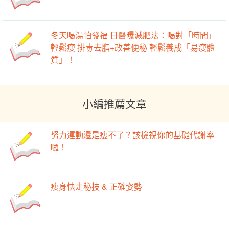
冬天喝湯怕發福 日醫曝減肥法：喝對「時間」
輕鬆瘦 排毒去脂+改善便秘 輕鬆養成「易瘦體
質」！
小編推薦文章
努力運動還是瘦不了？該檢視你的基礎代謝率
囉！
瘦身快走秘技 & 正確姿勢
運動後吃東西容易胖？好好把握黃金2小時，
讓你愉快又享「瘦」！