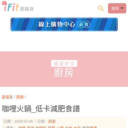
選單
瘦身好文
廚房
愛瘦身
/
廚房
/
咖哩火鍋_低卡減肥食譜
日期：2026-03-26
分類：
廚房
標籤：
咖哩
蔥頭
咖哩粉
草蝦
火鍋
文蛤
大蒜
異國情調