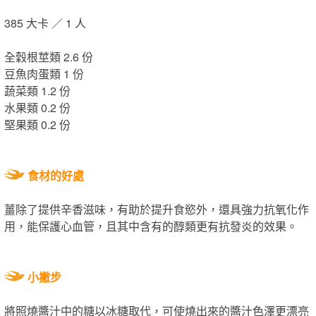
385 大卡 ／ 1 人
全穀根莖類 2.6 份
豆魚肉蛋類 1 份
蔬菜類 1.2 份
水果類 0.2 份
堅果類 0.2 份
食材的好處
薑除了提供辛香滋味，有助於提升食慾外，還具強力抗氧化作
用，能保護心血管，且其中含有的醇類更有抗發炎的效果。
小撇步
將照燒醬汁中的糖以冰糖取代，可使燒出來的醬汁色澤更漂亮