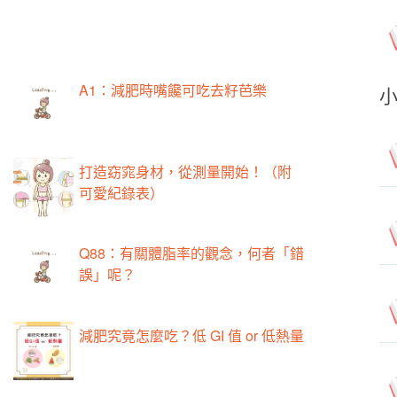
A1：減肥時嘴饞可吃去籽芭樂
打造窈窕身材，從測量開始！（附
可愛紀錄表）
Q88：有關體脂率的觀念，何者「錯
誤」呢？
減肥究竟怎麼吃？低 GI 值 or 低熱量