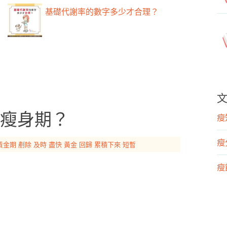
基礎代謝率的數字多少才合理？
瘦身期？
瘦知
瘦
黃金期
剷除
及時
盡快
黃金
回歸
累積下來
短暫
瘦飲
瘦運
營