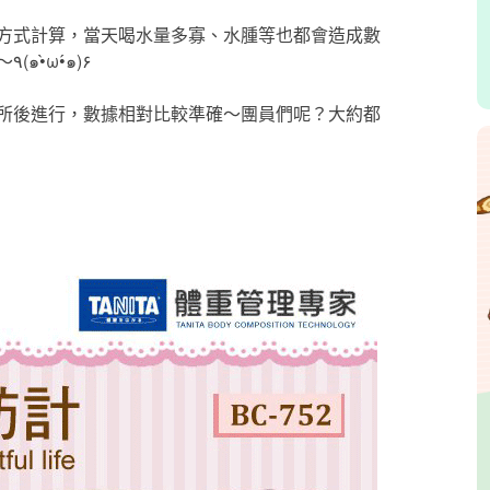
方式計算，當天喝水量多寡、水腫等也都會造成數
據差異，因此些許的小波動其實不必太過在意唷～٩(๑•̀ω•́๑)۶
所後進行，數據相對比較準確～團員們呢？大約都