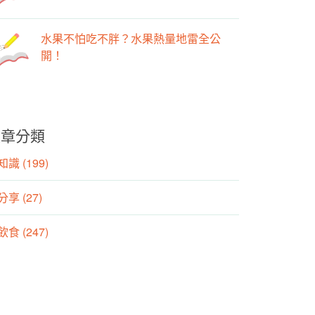
水果不怕吃不胖？水果熱量地雷全公
開！
文章分類
識 (199)
分享 (27)
食 (247)
動 (155)
養師專欄 (106)