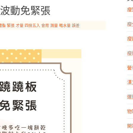
波動免緊張
瘦知
瘦
體脂
緊張
才量
四捨五入
會用
測量
喝水量
誤差
瘦飲
瘦運
營
漢
運
物
開