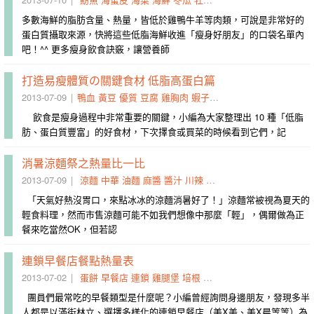
多數海鮮的脂肪含量、熱量，皆低於雞鴨牛羊等肉類，可說是非常好的
蛋白質攝取來源，快將這些低脂海鮮收進「瘦身好朋友」的口袋名單內
吧！^^ 更多瘦身飲食訣竅，讓營養師
打造易瘦體質の關鍵食材 低脂高蛋白篇
2013-07-09
鴨血
黃豆
優質
豆腐
雞胸肉
蝦子
花枝
杏鮑菇
蛋白
毛豆
飲食是瘦身過程中非常重要的關鍵，小編為大家整理出 10 種「低脂
肪、蛋白質豐富」的好食材，下次擇食或買菜的時候看到它們，記
消暑涼麵祭之熱量比一比
2013-07-09
涼麵
中華
油麵
麻醬
醬汁
川辣
正宗
高到
主打
醬包
「天氣好熱沒胃口，來點冰冰的涼麵消暑好了！」涼麵常被視為夏天的
輕食料理，然而市售涼麵可能不如我們想像中那麼「輕」，偶爾做為正
餐來吃當然OK，但若認
連鎖早餐店餐點熱量表
2013-07-02
蛋餅
早餐店
連鎖
雞腿堡
培根
鐵板麵
早餐
高達
重鹹
三
團員們最常吃的早餐類型是什麼呢？小編曾經詢問身邊朋友，發現多半
人都是以滿街林立、選擇多樣化的連鎖早餐店（美X美、美X晨等等）為