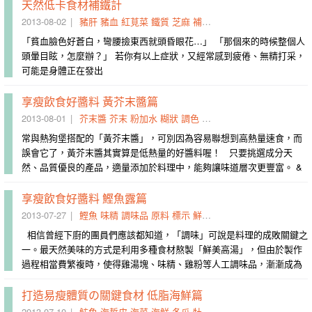
天然低卡食材補鐵計
2013-08-02
豬肝
豬血
紅莧菜
鐵質
芝麻
補鐵
蓮子
含鐵量
牡蠣
文蛤
「貧血臉色好蒼白，彎腰撿東西就頭昏眼花…」 「那個來的時候整個人
頭暈目眩，怎麼辦？」 若你有以上症狀，又經常感到疲倦、無精打采，
可能是身體正在發出
享瘦飲食好醬料 黃芥末醬篇
2013-08-01
芥末醬
芥末
粉加水
糊狀
調色
粉末
鮮艷
熱狗堡
密封
享
常與熱狗堡搭配的「黃芥末醬」，可別因為容易聯想到高熱量速食，而
誤會它了，黃芥末醬其實算是低熱量的好醬料喔！ 只要挑選成分天
然、品質優良的產品，適量添加於料理中，能夠讓味道層次更豐富。 &
享瘦飲食好醬料 鰹魚露篇
2013-07-27
鰹魚
味精
調味品
原料
標示
鮮味
選購
樣品
成敗
鈉含量
相信曾經下廚的團員們應該都知道，「調味」可說是料理的成敗關鍵之
一。最天然美味的方式是利用多種食材熬製「鮮美高湯」，但由於製作
過程相當費繁複時，使得雞湯塊、味精、雞粉等人工調味品，漸漸成為
打造易瘦體質の關鍵食材 低脂海鮮篇
2013-07-10
魴魚
海蜇皮
海菜
海鮮
冬瓜
牡蠣
成湯
特性
蟹腳
相當