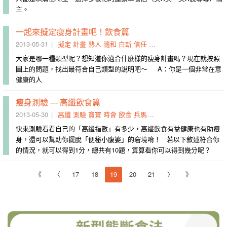
主。
一起來擬定瘦身計畫吧！飲食篇
2013-05-31
擬定
計畫
熟人
隨和
白斬
信任
隨波逐流
外冷
罷休
內熱
大家是哪一種類型呢？想知道你適合什麼樣的瘦身計畫嗎？現在就按照
圖上的問題，找出最符合自己類型的說明吧～ A：你是一個非常在意
健康的人
瘦身測驗 --- 高纖飲食篇
2013-05-30
高纖
測驗
寶寶
時會
飲食
兵馬俑
規模
賀喜
一蹴可幾
纖
快來測驗看看自己的「高纖指數」有多少，高纖飲食有益健康也有助瘦
身，還可以幫助你擺脫「便秘小腹婆」的窘境唷！ 若以下敘述符合你
的情況，就可以得到1分，總共有10題，算算看你可以得到幾分呢？
《
〈
17
18
19
20
21
〉
》