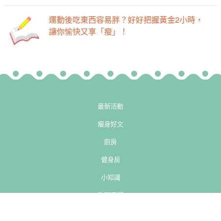
運動後吃東西容易胖？好好把握黃金2小時，
讓你愉快又享「瘦」！
最新活動
瘦身好文
廚房
健身房
小知識
熱門專欄
-->
-->
精彩影片