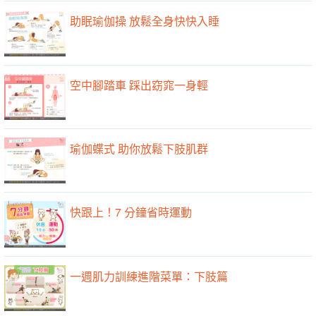
助眠瑜伽操 放鬆全身快快入睡
空中腳踏車 踩出窈窕一身輕
瑜伽蝶式 助你放鬆下肢肌群
快跟上！7 分鐘省時運動
一週肌力訓練進階菜單：下肢篇