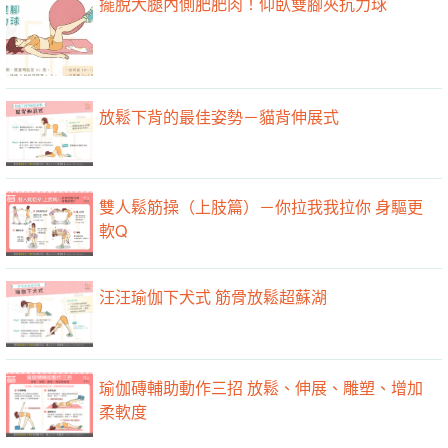
擺脫大腿內側肥肥肉！仰臥雙腳夾抗力球
放鬆下背的最佳姿勢－貓背伸展式
雙人鬆筋操（上肢篇）－你拉我我拉你 身驅更
軟Q
汪汪瑜伽下犬式 筋骨放鬆超蘇湖
瑜伽磚輔助動作三招 放鬆、伸展、雕塑、增加
柔軟度