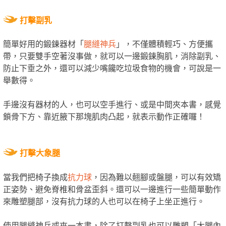
打擊副乳
簡單好用的鍛鍊器材「
腿縫神兵
」，不僅體積輕巧、方便攜
帶，只要雙手空著沒事做，就可以一邊鍛鍊胸肌，消除副乳、
防止下垂之外，還可以減少嘴饞吃垃圾食物的機會，可說是一
舉數得。
手邊沒有器材的人，也可以空手進行、或是中間夾本書，感覺
鎖骨下方、靠近腋下那塊肌肉凸起，就表示動作正確囉！
打擊大象腿
當我們把椅子換成
抗力球
，因為難以翹腳或盤腿，可以有效矯
正姿勢、避免脊椎和骨盆歪斜。還可以一邊進行一些簡單動作
來雕塑腿部，沒有抗力球的人也可以在椅子上坐正進行。
使用腿縫神兵或夾一本書，除了打擊副乳也可以雕塑「大腿內