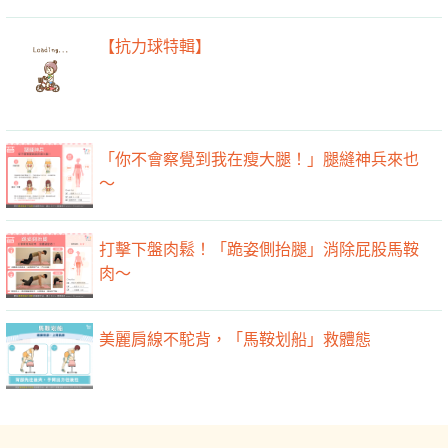
【抗力球特輯】
「你不會察覺到我在瘦大腿！」腿縫神兵來也
～
打擊下盤肉鬆！「跪姿側抬腿」消除屁股馬鞍
肉～
美麗肩線不駝背，「馬鞍划船」救體態