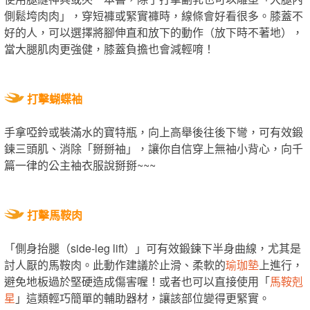
側鬆垮肉肉」，穿短褲或緊實褲時，線條會好看很多。膝蓋不
好的人，可以選擇將腳伸直和放下的動作（放下時不著地），
當大腿肌肉更強健，膝蓋負擔也會減輕唷！
打擊蝴蝶袖
手拿啞鈴或裝滿水的寶特瓶，向上高舉後往後下彎，可有效鍛
鍊三頭肌、消除「掰掰袖」，讓你自信穿上無袖小背心，向千
篇一律的公主袖衣服說掰掰~~~
打擊馬鞍肉
「側身抬腿（side-leg lift）」可有效鍛鍊下半身曲線，尤其是
討人厭的馬鞍肉。此動作建議於止滑、柔軟的
瑜珈墊
上進行，
避免地板過於堅硬造成傷害喔！或者也可以直接使用「
馬鞍剋
星
」這類輕巧簡單的輔助器材，讓該部位變得更緊實。