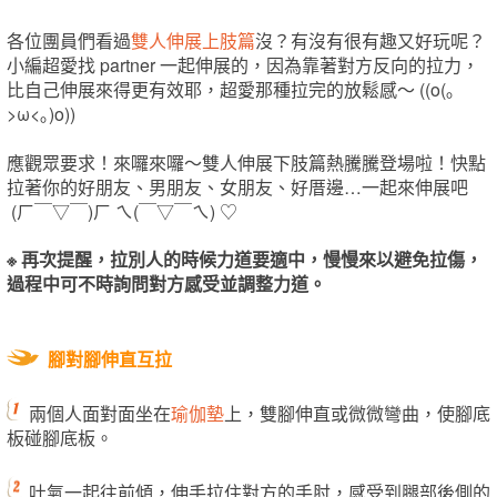
各位團員們看過
雙人伸展上肢篇
沒？有沒有很有趣又好玩呢？
小編超愛找 partner 一起伸展的，因為靠著對方反向的拉力，
比自己伸展來得更有效耶，超愛那種拉完的放鬆感～ ((o(｡
>ω<｡)o))
應觀眾要求！來囉來囉～雙人伸展下肢篇熱騰騰登場啦！快點
拉著你的好朋友、男朋友、女朋友、好厝邊…一起來伸展吧
(ㄏ￣▽￣)ㄏ ㄟ(￣▽￣ㄟ) ♡
※ 再次提醒，拉別人的時候力道要適中，慢慢來以避免拉傷，
過程中可不時詢問對方感受並調整力道。
腳對腳伸直互拉
兩個人面對面坐在
瑜伽墊
上，雙腳伸直或微微彎曲，使腳底
板碰腳底板。
吐氣一起往前傾，伸手拉住對方的手肘，感受到腿部後側的