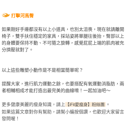
打擊河馬臀
如果剛好手邊都沒有以上小道具，也別太沮喪，現在就請離開
椅子，雙手扶住穩定的家具，採站姿將單腿往後抬，臀部以上
的身體要保持不動、不可隨之旋轉，感覺屁屁上端的肌肉被充
分擠壓就對了。
以上這些雕塑小動作是不是相當簡單呢？
提醒大家，進行肌力運動之餘，也要搭配有氧運動消脂肪，兩
者相輔相成才能打造出最完美的曲線唷！一起加油吧～
更多健康美麗的瘦身知識，請上
。
【iFit愛瘦身】粉絲團
如果這篇文章對你有幫助，請幫小編按個讚，也歡迎大家留言
發問喔！