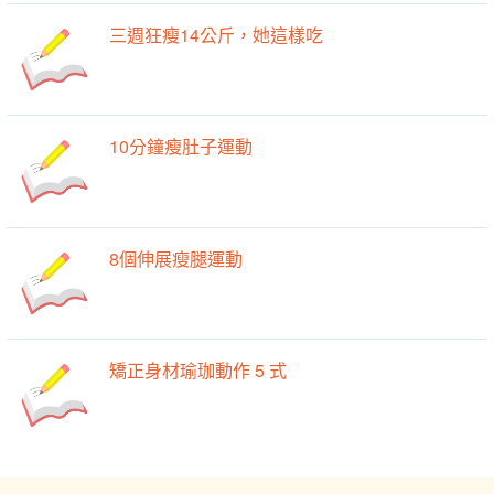
三週狂瘦14公斤，她這樣吃
10分鐘瘦肚子運動
8個伸展瘦腿運動
矯正身材瑜珈動作 5 式