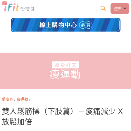
選單
瘦身好文
瘦運動
愛瘦身
/
瘦運動
/
雙人鬆筋操（下肢篇）－痠痛減少 X
放鬆加倍