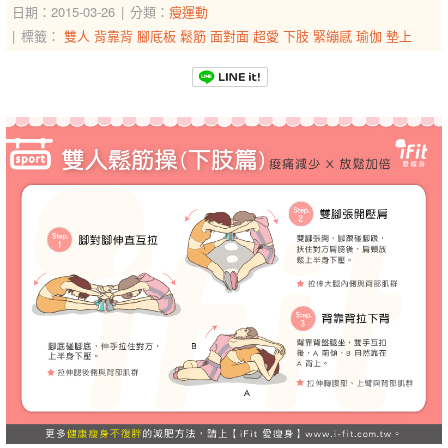
日期：2015-03-26
分類：
瘦運動
標籤：
雙人
背靠背
腳底板
鬆筋
面對面
超愛
下肢
緊繃感
瑜伽
墊上